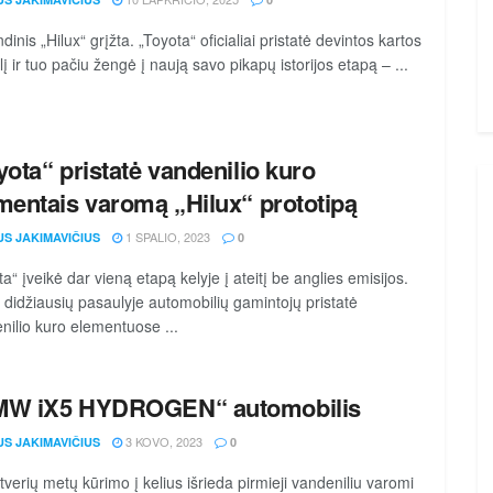
inis „Hilux“ grįžta. „Toyota“ oficialiai pristatė devintos kartos
į ir tuo pačiu žengė į naują savo pikapų istorijos etapą – ...
yota“ pristatė vandenilio kuro
mentais varomą „Hilux“ prototipą
1 SPALIO, 2023
US JAKIMAVIČIUS
0
a“ įveikė dar vieną etapą kelyje į ateitį be anglies emisijos.
 didžiausių pasaulyje automobilių gamintojų pristatė
nilio kuro elementuose ...
MW iX5 HYDROGEN“ automobilis
3 KOVO, 2023
US JAKIMAVIČIUS
0
tverių metų kūrimo į kelius išrieda pirmieji vandeniliu varomi