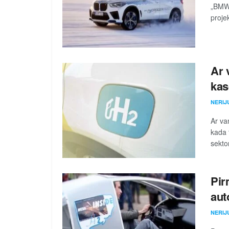
„BMW 
projek
Ar 
kas
NERIJ
Ar va
kada 
sekto
Pir
aut
NERIJ