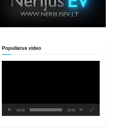
Populiarus video
Video
grotuvas
00:00
18:55