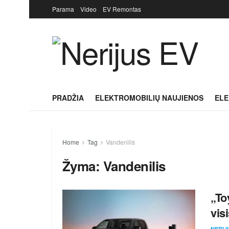
Parama
Video
EV Remontas
PRADŽIA
ELEKTROMOBILIŲ NAUJIENOS
ELE
Home
Tag
Vandenilis
Žyma:
Vandenilis
„To
vis
NERIJ