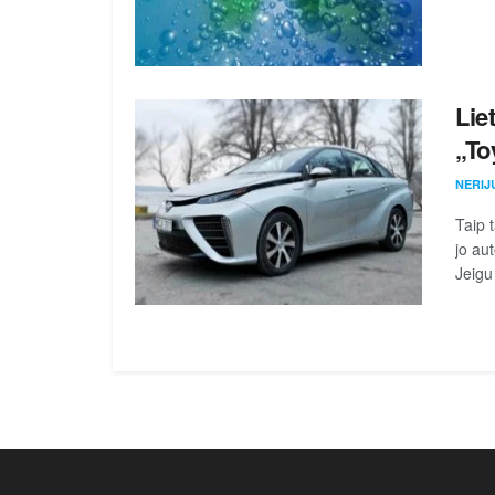
Lie
„To
NERIJ
Taip t
jo au
Jeigu