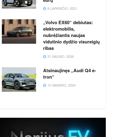
8 LAPKRIČIO, 2021
„Volvo EX60“ debiutas:
elektromobilis,
nubrėžiantis naujas
vidutinio dydžio visureigių
ribas
21 SAUSIO, 2026
Atsinaujinęs „Audi Q4 e-
tron“
10 VASARIO, 2024