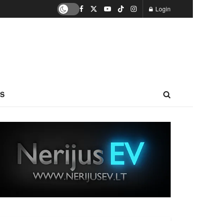
Login
S