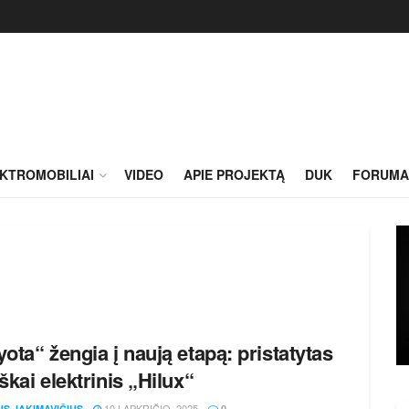
KTROMOBILIAI
VIDEO
APIE PROJEKTĄ
DUK
FORUMA
yota“ žengia į naują etapą: pristatytas
iškai elektrinis „Hilux“
10 LAPKRIČIO, 2025
US JAKIMAVIČIUS
0