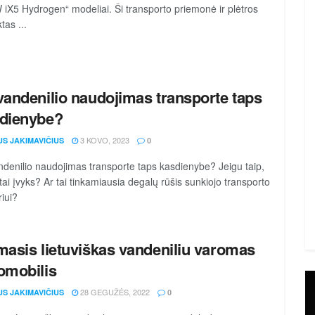
iX5 Hydrogen“ modeliai. Ši transporto priemonė ir plėtros
tas ...
vandenilio naudojimas transporte taps
dienybe?
3 KOVO, 2023
US JAKIMAVIČIUS
0
ndenilio naudojimas transporte taps kasdienybe? Jeigu taip,
tai įvyks? Ar tai tinkamiausia degalų rūšis sunkiojo transporto
riui?
masis lietuviškas vandeniliu varomas
omobilis
28 GEGUŽĖS, 2022
US JAKIMAVIČIUS
0