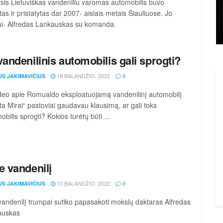
sis Lietuviškas vandeniliu varomas automobilis buvo
tas ir pristatytas dar 2007- aisiais metais Šiauliuose. Jo
ai- Alf­re­das Lan­kaus­kas su komanda.
vandenilinis automobilis gali sprogti?
18 BALANDŽIO, 2022
US JAKIMAVIČIUS
0
deo apie Romualdo eksploatuojamą vandenilinį automobilį
ta Mirai“ pastoviai gaudavau klausimą, ar gali toks
bilis sprogti? Kokios turėtų būti ...
e vandenilį
10 BALANDŽIO, 2022
US JAKIMAVIČIUS
0
vandenilį trumpai sutiko papasakoti mokslų daktaras Alfredas
auskas