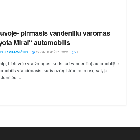
tuvoje- pirmasis vandeniliu varomas
yota Mirai“ automobilis
12 GRUODŽIO, 2021
US JAKIMAVIČIUS
3
aip, Lietuvoje yra žmogus, kuris turi vandenilinį automobilį! Ir
tomobilis yra pirmasis, kuris užregistruotas mūsų šalyje.
 domitės ...