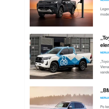
Legend
model
„To
ele
NERIJ
„Toyot
Viena
vande
„B
NERIJ
Po ke