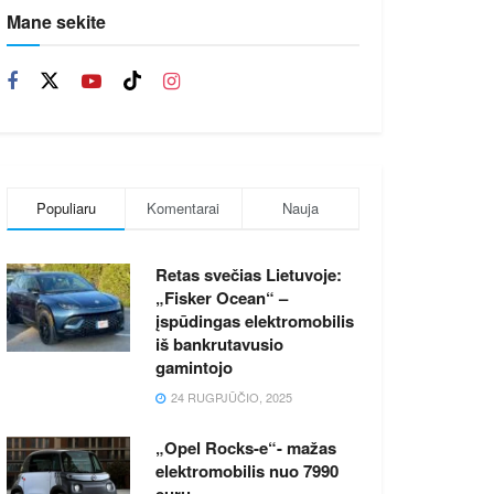
Mane sekite
Populiaru
Komentarai
Nauja
Retas svečias Lietuvoje:
„Fisker Ocean“ –
įspūdingas elektromobilis
iš bankrutavusio
gamintojo
24 RUGPJŪČIO, 2025
„Opel Rocks-e“- mažas
elektromobilis nuo 7990
eurų