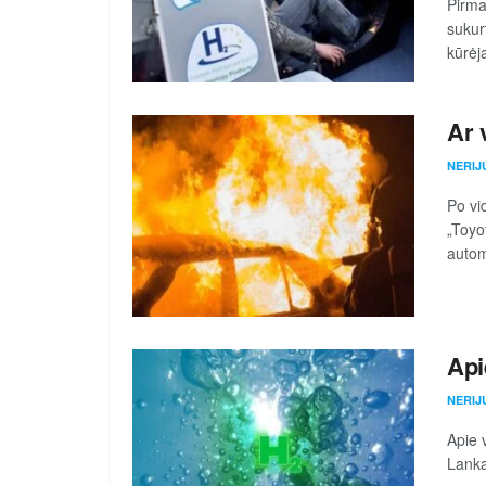
Pirma
sukur
kūrėj
Ar 
NERIJ
Po vi
„Toyo
automo
Api
NERIJ
Apie 
Lank