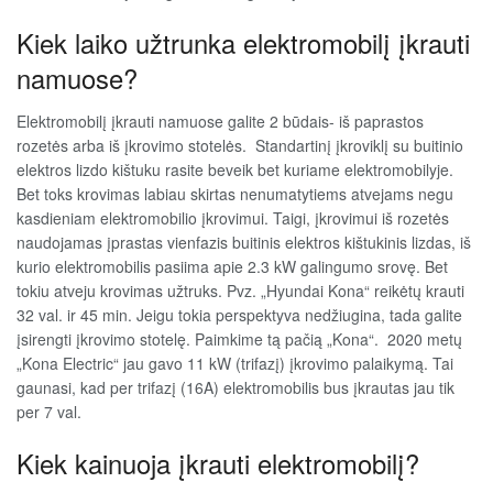
Kiek laiko užtrunka elektromobilį įkrauti
namuose?
Elektromobilį įkrauti namuose galite 2 būdais- iš paprastos
rozetės arba iš įkrovimo stotelės. Standartinį įkroviklį su buitinio
elektros lizdo kištuku rasite beveik bet kuriame elektromobilyje.
Bet toks krovimas labiau skirtas nenumatytiems atvejams negu
kasdieniam elektromobilio įkrovimui. Taigi, įkrovimui iš rozetės
naudojamas įprastas vienfazis buitinis elektros kištukinis lizdas, iš
kurio elektromobilis pasiima apie 2.3 kW galingumo srovę. Bet
tokiu atveju krovimas užtruks. Pvz. „Hyundai Kona“ reikėtų krauti
32 val. ir 45 min. Jeigu tokia perspektyva nedžiugina, tada galite
įsirengti įkrovimo stotelę. Paimkime tą pačią „Kona“. 2020 metų
„Kona Electric“ jau gavo 11 kW (trifazį) įkrovimo palaikymą. Tai
gaunasi, kad per trifazį (16A) elektromobilis bus įkrautas jau tik
per 7 val.
Kiek kainuoja įkrauti elektromobilį?