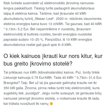
Kiek turėsite susimokėti už elektromobilio įkrovimą namuose-
lengva paskaičiuoti. Tiesiog turite padauginti akumuliatoriaus
talpą iš elektros kainos. Tarkime, kad įkraunate 40 kWh
akumuliatorių turintį „Nissan Leaf“. 2020 m. vidutinės visuomenės
elektros energijos kaina buvo 13 ct/kWh. Tai gaunasi, kad 40 kWh
* 0,13ct= 5,2 Eur. Bet nepamirškime ir nuostolių. Įkraunant
elektromobilį iš buitinės rozetės, bendri energijos nuostoliai
paprastai sudaro 10–20 %. Pavyzdžiui, iš 10 kWh energijos
akumuliatorius realiai gali gauti apie 8–9 kWh.
O kiek kainuos įkrauti kur nors kitur, kur
bus greito įkrovimo stotelė?
Tai priklauso nuo kWh (kilovatvalandės) kainos. Pvz. Ionity tinkle
Lietuvoje kainuoja 0.79 Eur/kWh. Tada 40 kWh * 0,79ct= 31,6 Eur.
Brangoka? Taip. Bet už tai jūs gaunate galimybę krautis net iki
350 kW galia. Žinoma, pirma reikia turėti tokį elektromobilį, kuris
sugebėtų tiek „suvalgyti“. Jeigu norite sutaupyti, tai geriausia būtų
namuose įsirengti įkrovimo stotelę, o mokamose krautis tik tada,
kai trūksta nuvažiuoti iki namų