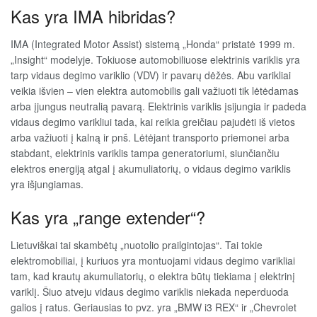
Kas yra IMA hibridas?
IMA (Integrated Motor Assist) sistemą „Honda“ pristatė 1999 m.
„Insight“ modelyje. Tokiuose automobiliuose elektrinis variklis yra
tarp vidaus degimo variklio (VDV) ir pavarų dėžės. Abu varikliai
veikia išvien – vien elektra automobilis gali važiuoti tik lėtėdamas
arba įjungus neutralią pavarą. Elektrinis variklis įsijungia ir padeda
vidaus degimo varikliui tada, kai reikia greičiau pajudėti iš vietos
arba važiuoti į kalną ir pnš. Lėtėjant transporto priemonei arba
stabdant, elektrinis variklis tampa generatoriumi, siunčiančiu
elektros energiją atgal į akumuliatorių, o vidaus degimo variklis
yra išjungiamas.
Kas yra „range extender“?
Lietuviškai tai skambėtų „nuotolio prailgintojas“. Tai tokie
elektromobiliai, į kuriuos yra montuojami vidaus degimo varikliai
tam, kad krautų akumuliatorių, o elektra būtų tiekiama į elektrinį
variklį. Šiuo atveju vidaus degimo variklis niekada neperduoda
galios į ratus. Geriausias to pvz. yra „BMW i3 REX“ ir „Chevrolet