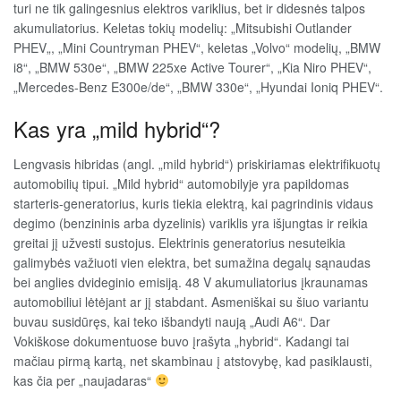
turi ne tik galingesnius elektros variklius, bet ir didesnės talpos
akumuliatorius. Keletas tokių modelių: „Mitsubishi Outlander
PHEV„, „Mini Countryman PHEV“, keletas „Volvo“ modelių, „BMW
i8“, „BMW 530e“, „BMW 225xe Active Tourer“, „Kia Niro PHEV“,
„Mercedes-Benz E300e/de“, „BMW 330e“, „Hyundai Ioniq PHEV“.
Kas yra „mild hybrid“?
Lengvasis hibridas (angl. „mild hybrid“) priskiriamas elektrifikuotų
automobilių tipui. „Mild hybrid“ automobilyje yra papildomas
starteris-generatorius, kuris tiekia elektrą, kai pagrindinis vidaus
degimo (benzininis arba dyzelinis) variklis yra išjungtas ir reikia
greitai jį užvesti sustojus. Elektrinis generatorius nesuteikia
galimybės važiuoti vien elektra, bet sumažina degalų sąnaudas
bei anglies dvideginio emisiją. 48 V akumuliatorius įkraunamas
automobiliui lėtėjant ar jį stabdant. Asmeniškai su šiuo variantu
buvau susidūręs, kai teko išbandyti naują „Audi A6“. Dar
Vokiškose dokumentuose buvo įrašyta „hybrid“. Kadangi tai
mačiau pirmą kartą, net skambinau į atstovybę, kad pasiklausti,
kas čia per „naujadaras“