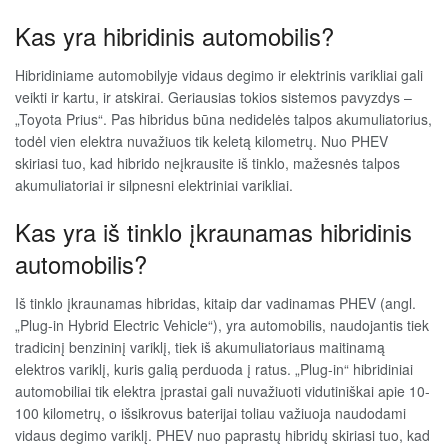
Kas yra hibridinis automobilis?
Hibridiniame automobilyje vidaus degimo ir elektrinis varikliai gali
veikti ir kartu, ir atskirai. Geriausias tokios sistemos pavyzdys –
„Toyota Prius“. Pas hibridus būna nedidelės talpos akumuliatorius,
todėl vien elektra nuvažiuos tik keletą kilometrų. Nuo PHEV
skiriasi tuo, kad hibrido neįkrausite iš tinklo, mažesnės talpos
akumuliatoriai ir silpnesni elektriniai varikliai.
Kas yra iš tinklo įkraunamas hibridinis
automobilis?
Iš tinklo įkraunamas hibridas, kitaip dar vadinamas PHEV (angl.
„Plug-in Hybrid Electric Vehicle“), yra automobilis, naudojantis tiek
tradicinį benzininį variklį, tiek iš akumuliatoriaus maitinamą
elektros variklį, kuris galią perduoda į ratus. „Plug-in“ hibridiniai
automobiliai tik elektra įprastai gali nuvažiuoti vidutiniškai apie 10-
100 kilometrų, o išsikrovus baterijai toliau važiuoja naudodami
vidaus degimo variklį. PHEV nuo paprastų hibridų skiriasi tuo, kad