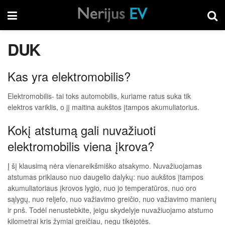
DUK
Kas yra elektromobilis?
Elektromobilis- tai toks automobilis, kuriame ratus suka tik
elektros variklis, o jį maitina aukštos įtampos akumuliatorius.
Kokį atstumą gali nuvažiuoti
elektromobilis viena įkrova?
Į šį klausimą nėra vienareikšmiško atsakymo. Nuvažiuojamas
atstumas priklauso nuo daugelio dalykų: nuo aukštos įtampos
akumuliatoriaus įkrovos lygio, nuo jo temperatūros, nuo oro
sąlygų, nuo reljefo, nuo važiavimo greičio, nuo važiavimo manierų
ir pnš. Todėl nenustebkite, jeigu skydelyje nuvažiuojamo atstumo
kilometrai kris žymiai greičiau, negu tikėjotės.