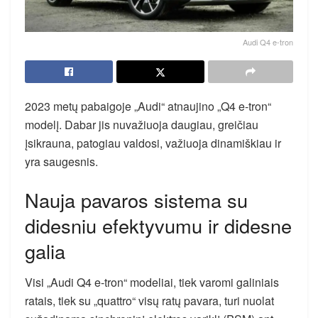
Audi Q4 e-tron
2023 metų pabaigoje „Audi“ atnaujino „Q4 e-tron“
modelį. Dabar jis nuvažiuoja daugiau, greičiau
įsikrauna, patogiau valdosi, važiuoja dinamiškiau ir
yra saugesnis.
Nauja pavaros sistema su
didesniu efektyvumu ir didesne
galia
Visi „Audi Q4 e-tron“ modeliai, tiek varomi galiniais
ratais, tiek su „quattro“ visų ratų pavara, turi nuolat