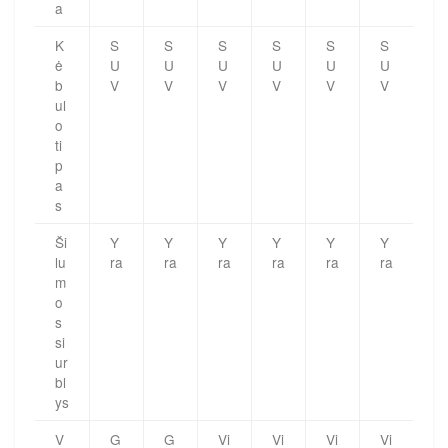
a
K
S
S
S
S
S
S
ė
U
U
U
U
U
U
b
V
V
V
V
V
V
ul
o
ti
p
a
s
Ši
Y
Y
Y
Y
Y
Y
lu
ra
ra
ra
ra
ra
ra
m
o
s
si
ur
bl
ys
V
G
G
Vi
Vi
Vi
Vi