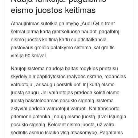
eismo juostos keitimas
Atnaujinimas suteikia galimybę „Audi Q4 e-tron“
šeimai pirmą kartą greitkeliuose naudoti pagalbinį
eismo juostos keitimą kartu su prisitaikančia
pastovaus greičio palaikymo sistema, kai greitis
viršija 90 km/val.
Naujoji sistema naudoja baltas rodykles prietaisų
skydelyje ir papildytosios realybės ekrane, rodančias
vairuotojui, ar saugu persirikiuoti ir į kurią eismo
juostą saugu. Jei vairuotojas pradeda keisti eismo
juostą bakstelėdamas posūkio signalą, sistema
aktyviai padeda vairuotojui vairuoti. Kai transporto
priemonė patenka į naują eismo juostą, ji vėl išjungia
posūkio signalą. Keičiant eismo juostą, už vairo
sėdintis asmuo išlaiko visą atsakomybę. Pagalbinis