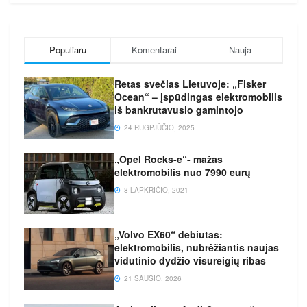
Populiaru
Komentarai
Nauja
Retas svečias Lietuvoje: „Fisker
Ocean“ – įspūdingas elektromobilis
iš bankrutavusio gamintojo
24 RUGPJŪČIO, 2025
„Opel Rocks-e“- mažas
elektromobilis nuo 7990 eurų
8 LAPKRIČIO, 2021
„Volvo EX60“ debiutas:
elektromobilis, nubrėžiantis naujas
vidutinio dydžio visureigių ribas
21 SAUSIO, 2026