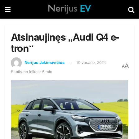
Atsinaujinęs „Audi Q4 e-
tron“
Nerijus Jakimavičius
10 vasario, 2024
A
A
Skaitymo laikas: 5 min