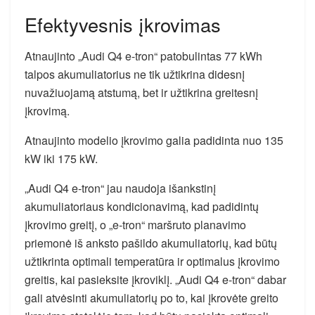
Efektyvesnis įkrovimas
Atnaujinto „Audi Q4 e-tron“ patobulintas 77 kWh
talpos akumuliatorius ne tik užtikrina didesnį
nuvažiuojamą atstumą, bet ir užtikrina greitesnį
įkrovimą.
Atnaujinto modelio įkrovimo galia padidinta nuo 135
kW iki 175 kW.
„Audi Q4 e-tron“ jau naudoja išankstinį
akumuliatoriaus kondicionavimą, kad padidintų
įkrovimo greitį, o „e-tron“ maršruto planavimo
priemonė iš anksto pašildo akumuliatorių, kad būtų
užtikrinta optimali temperatūra ir optimalus įkrovimo
greitis, kai pasieksite įkroviklį. „Audi Q4 e-tron“ dabar
gali atvėsinti akumuliatorių po to, kai įkrovėte greito