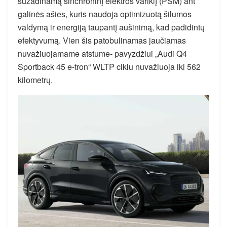
sužadinamą sinchroninį elektros variklį (PSM) ant
galinės ašies, kuris naudoja optimizuotą šilumos
valdymą ir energiją taupantį aušinimą, kad padidintų
efektyvumą. Vien šis patobulinamas jaučiamas
nuvažiuojamame atstume- pavyzdžiui „Audi Q4
Sportback 45 e-tron“ WLTP ciklu nuvažiuoja iki 562
kilometrų.