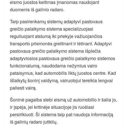
eismo juostos keitimas įmanomas naudojant
duomenis iš galinio radaro.
Tarp pasirenkamų sistemų adaptyvi pastovaus
greičio palaikymo sistema specializuojasi
reguliuojant atstumą iki priekyje važiuojančios
transporto priemonės greitinant ir lėtinant. Adaptyvi
pastovaus greičio palaikymo sistema išplečia
adaptyviosios pastovaus greičio palaikymo sistemos
funkcionalumą, naudodama nežymius vairo
pataisymus, kad automobilis liktų juostos centre. Kad
išlaikytų šoninį valdymą, vairuotojui tereikia lengvai
paliesti vairą.
Šoninė pagalba stebi eismą už automobilio ir šalia jo,
ir įspėja, jei kritinėje situacijoje jis ruošiasi
persirikiuoti. Ši sistema taip pat naudoja informaciją
iš galinių radaro jutiklių.