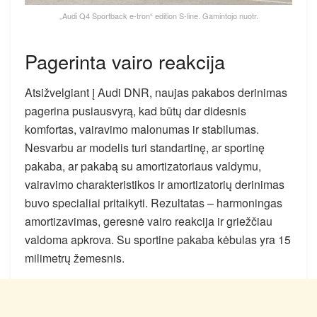
„Audi Q4 Sportback e-tron“ edition S-line. Gamintojo nuotr.
Pagerinta vairo reakcija
Atsižvelgiant į Audi DNR, naujas pakabos derinimas
pagerina pusiausvyrą, kad būtų dar didesnis
komfortas, vairavimo malonumas ir stabilumas.
Nesvarbu ar modelis turi standartinę, ar sportinę
pakaba, ar pakabą su amortizatoriaus valdymu,
vairavimo charakteristikos ir amortizatorių derinimas
buvo specialiai pritaikyti. Rezultatas – harmoningas
amortizavimas, geresnė vairo reakcija ir griežčiau
valdoma apkrova. Su sportine pakaba kėbulas yra 15
milimetrų žemesnis.