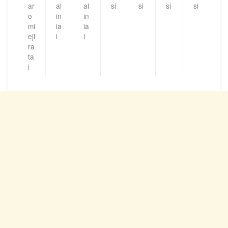
ar
al
al
si
si
si
si
o
in
in
mi
ia
ia
eji
i
i
ra
ta
i