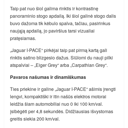
Taip pat nuo šiol galima rinktis ir kontrastinę
panoraminio stogo apdailą. Iki šiol galinė stogo dalis
buvo dažoma tik kėbulo spalva, tačiau, pasirinkus
naująją apdailą, jo paviršius tarsi vizualiai
pratęsiamas.
„Jaguar I-PACE“ pirkėjai taip pat pirmą kartą gali
rinktis satino blizgesio dažus. Siūlomi du nauji pilki
atspalviai – „Eiger Grey“ arba „Carpathian Grey“.
Pavaros našumas ir dinamiškumas
Ties priekine ir galine „Jaguar I-PACE“ ašimis įrengti
lengvi, kompaktiški ir itin našūs elektros motorai
leidžia šiam automobiliai nuo 0 iki 100 km/val.
įsibėgėti per 4,8 sekundės. Didžiausias išvystomas
greitis siekia 200 km/val.