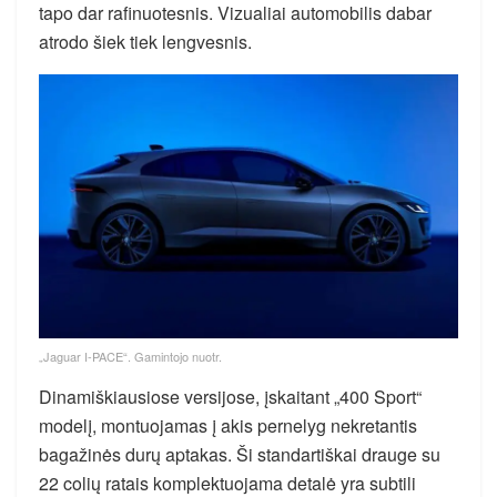
tapo dar rafinuotesnis. Vizualiai automobilis dabar
atrodo šiek tiek lengvesnis.
„Jaguar I-PACE“. Gamintojo nuotr.
Dinamiškiausiose versijose, įskaitant „400 Sport“
modelį, montuojamas į akis pernelyg nekretantis
bagažinės durų aptakas. Ši standartiškai drauge su
22 colių ratais komplektuojama detalė yra subtili