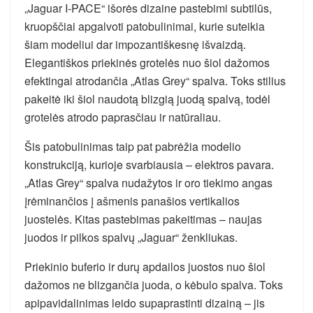
„Jaguar I-PACE“ išorės dizaine pastebimi subtilūs,
kruopščiai apgalvoti patobulinimai, kurie suteikia
šiam modeliui dar impozantiškesnę išvaizdą.
Elegantiškos priekinės grotelės nuo šiol dažomos
efektingai atrodančia „Atlas Grey“ spalva. Toks stilius
pakeitė iki šiol naudotą blizgią juodą spalvą, todėl
grotelės atrodo paprasčiau ir natūraliau.
Šis patobulinimas taip pat pabrėžia modelio
konstrukciją, kurioje svarbiausia – elektros pavara.
„Atlas Grey“ spalva nudažytos ir oro tiekimo angas
įrėminančios į ašmenis panašios vertikalios
juostelės. Kitas pastebimas pakeitimas – naujas
juodos ir pilkos spalvų „Jaguar“ ženkliukas.
Priekinio buferio ir durų apdailos juostos nuo šiol
dažomos ne blizgančia juoda, o kėbulo spalva. Toks
apipavidalinimas leido supaprastinti dizainą – jis