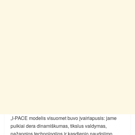
„I-PACE modelis visuomet buvo įvairiapusis: jame
puikiai dera dinamiškumas, tikslus valdymas,
pažangios technologijos ir kasdienio naudojimo