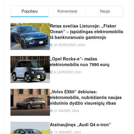
Populiaru
Komentarai
Nauja
Retas svečias Lietuvoje: „Fisker
Ocean“ – įspūdingas elektromobilis
iš bankrutavusio gamintojo
24 RUGPJŪČIO, 2025
„Opel Rocks-e“- mažas
elektromobilis nuo 7990 eurų
8 LAPKRIČIO, 2021
„Volvo EX60“ debiutas:
elektromobilis, nubrėžiantis naujas
vidutinio dydžio visureigių ribas
21 SAUSIO, 2026
Atsinaujinęs „Audi Q4 e-tron“
10 VASARIO, 2024