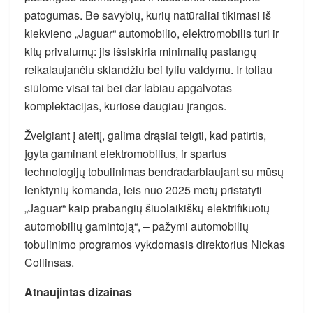
patogumas. Be savybių, kurių natūraliai tikimasi iš
kiekvieno „Jaguar“ automobilio, elektromobilis turi ir
kitų privalumų: jis išsiskiria minimalių pastangų
reikalaujančiu sklandžiu bei tyliu valdymu. Ir toliau
siūlome visai tai bei dar labiau apgalvotas
komplektacijas, kuriose daugiau įrangos.
Žvelgiant į ateitį, galima drąsiai teigti, kad patirtis,
įgyta gaminant elektromobilius, ir spartus
technologijų tobulinimas bendradarbiaujant su mūsų
lenktynių komanda, leis nuo 2025 metų pristatyti
„Jaguar“ kaip prabangių šiuolaikiškų elektrifikuotų
automobilių gamintoją“, – pažymi automobilių
tobulinimo programos vykdomasis direktorius Nickas
Collinsas.
Atnaujintas dizainas