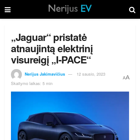
„Jaguar“ pristatė
atnaujintą elektrinį
visureigį „I-PACE“
Nerijus Jakimavičius
12 sausio, 2023
A
A
Skaitymo laikas: 5 min