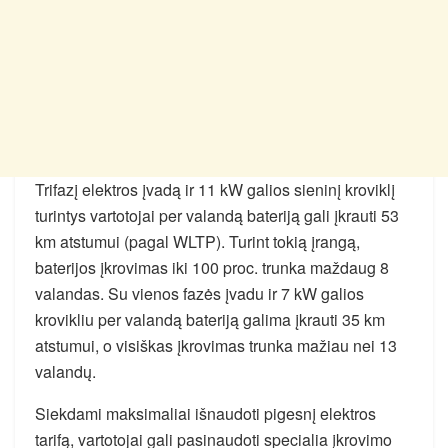
Trifazį elektros įvadą ir 11 kW galios sieninį kroviklį
turintys vartotojai per valandą bateriją gali įkrauti 53
km atstumui (pagal WLTP). Turint tokią įrangą,
baterijos įkrovimas iki 100 proc. trunka maždaug 8
valandas. Su vienos fazės įvadu ir 7 kW galios
krovikliu per valandą bateriją galima įkrauti 35 km
atstumui, o visiškas įkrovimas trunka mažiau nei 13
valandų.
Siekdami maksimaliai išnaudoti pigesnį elektros
tarifą, vartotojai gali pasinaudoti specialia įkrovimo