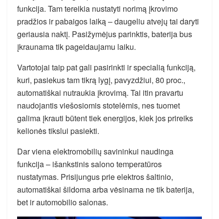
funkcija. Tam tereikia nustatyti norimą įkrovimo
pradžios ir pabaigos laiką – daugeliu atvejų tai daryti
geriausia naktį. Pasižymėjus parinktis, baterija bus
įkraunama tik pageidaujamu laiku.
Vartotojai taip pat gali pasirinkti ir specialią funkciją,
kuri, pasiekus tam tikrą lygį, pavyzdžiui, 80 proc.,
automatiškai nutraukia įkrovimą. Tai itin pravartu
naudojantis viešosiomis stotelėmis, nes tuomet
galima įkrauti būtent tiek energijos, kiek jos prireiks
kelionės tikslui pasiekti.
Dar viena elektromobilių savininkui naudinga
funkcija – išankstinis salono temperatūros
nustatymas. Prisijungus prie elektros šaltinio,
automatiškai šildoma arba vėsinama ne tik baterija,
bet ir automobilio salonas.