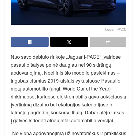
Jaguar I-PACE
Nuo savo debiuto rinkoje „Jaguar I-PACE“ įvairiose
pasaulio šalyse pelnė daugiau nei 90 skirtingų
apdovanojimų. Neeilinis šio modelio pasiekimas –
trigubas triumfas 2019-aisiais vykusiuose Pasaulio
metų automobilio (angl. World Car of the Year)
rinkimuose, kuriuose elektromobilis gavo aukščiausią
įvertinimą dizaino bei ekologijos kategorijose ir
laimėjo pagrindinį konkurso titulą. Dabar atėjo laikas
į gatves išriedėti atnaujintai automobilio versijai.
„Ne vieną apdovanojimą už novatoriškus ir praktiškus