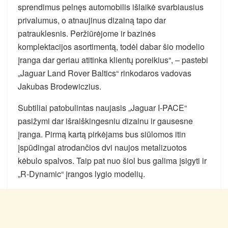
sprendimus pelnęs automobilis išlaikė svarbiausius
privalumus, o atnaujinus dizainą tapo dar
patrauklesnis. Peržiūrėjome ir bazinės
komplektacijos asortimentą, todėl dabar šio modelio
įranga dar geriau atitinka klientų poreikius“, – pastebi
„Jaguar Land Rover Baltics“ rinkodaros vadovas
Jakubas Brodewiczius.
Subtiliai patobulintas naujasis „Jaguar I-PACE“
pasižymi dar išraiškingesniu dizainu ir gausesne
įranga. Pirmą kartą pirkėjams bus siūlomos itin
įspūdingai atrodančios dvi naujos metalizuotos
kėbulo spalvos. Taip pat nuo šiol bus galima įsigyti ir
„R-Dynamic“ įrangos lygio modelių.