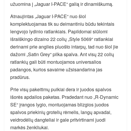
užuomina į „Jaguar I-PACE“ galią ir dinamiškumą.
Atnaujintas „Jaguar I-PACE“ nuo šiol
komplektuojamas tik su deimantiniu būdu tekintais
lengvojo lydinio ratlankiais. Papildomai siūlomi
išraiškingo dizaino 22 colių „Style 5069“ ratlankiai
derinami prie anglies pluošto intarpų, tad nuo šiol jie
dažomi „Satin Grey“ pilka spalva. Ant visų 22 colių
ratlankių gali būti montuojamos universalios
padangos, kurios savaime užsisandarina jas
pradūrus.
Prie visų pakeitimų puikiai dera ir juodos spalvos
išorės apdailos paketas. Pradedant nuo „R-Dynamic
SE“ įrangos lygio, montuojamas blizgios juodos
spalvos priekinių grotelių rėmelis, langų apvadai,
veidrodėlių dangteliai ir gale pritvirtinami juodi
markės ženkliukai.