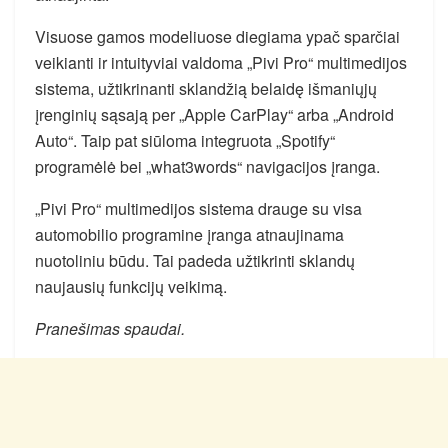
Visuose gamos modeliuose diegiama ypač sparčiai
veikianti ir intuityviai valdoma „Pivi Pro“ multimedijos
sistema, užtikrinanti sklandžią belaidę išmaniųjų
įrenginių sąsają per „Apple CarPlay“ arba „Android
Auto“. Taip pat siūloma integruota „Spotify“
programėlė bei „what3words“ navigacijos įranga.
„Pivi Pro“ multimedijos sistema drauge su visa
automobilio programine įranga atnaujinama
nuotoliniu būdu. Tai padeda užtikrinti sklandų
naujausių funkcijų veikimą.
Pranešimas spaudai.