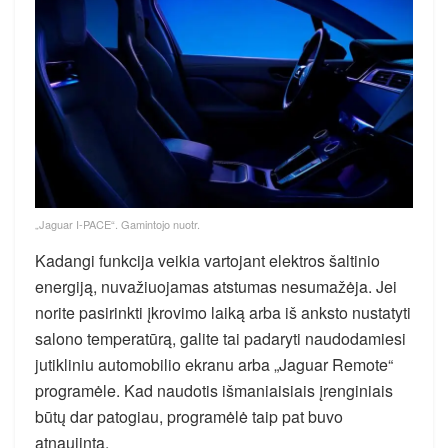
„Jaguar I-PACE“. Gamintojo nuotr.
Kadangi funkcija veikia vartojant elektros šaltinio
energiją, nuvažiuojamas atstumas nesumažėja. Jei
norite pasirinkti įkrovimo laiką arba iš anksto nustatyti
salono temperatūrą, galite tai padaryti naudodamiesi
jutikliniu automobilio ekranu arba „Jaguar Remote“
programėle. Kad naudotis išmaniaisiais įrenginiais
būtų dar patogiau, programėlė taip pat buvo
atnaujinta.