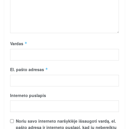
Vardas
*
El. pašto adresas
*
Interneto puslapis
Noriu savo interneto naršyklėje išsaugoti vardą, el.
pašto adresą ir interneto puslapį, kad jų nebereiktų