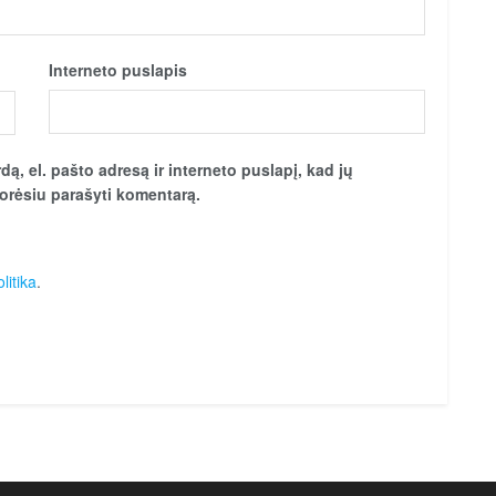
Interneto puslapis
ą, el. pašto adresą ir interneto puslapį, kad jų
 norėsiu parašyti komentarą.
litika
.