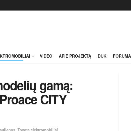
KTROMOBILIAI
VIDEO
APIE PROJEKTĄ
DUK
FORUMA
 modelių gamą:
 „Proace CITY
aujienos
,
Toyota elektromobiliai