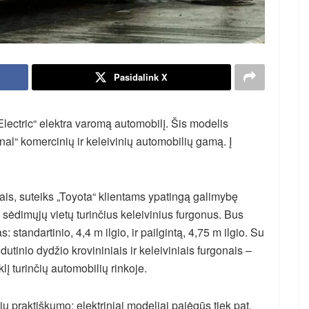
Pasidalink X
Electric“ elektra varomą automobilį. Šis modelis
onal“ komercinių ir keleivinių automobilių gamą. Į
is, suteiks „Toyota“ klientams ypatingą galimybę
ų sėdimųjų vietų turinčius keleivinius furgonus. Bus
s: standartinio, 4,4 m ilgio, ir pailgintą, 4,75 m ilgio. Su
dutinio dydžio krovininiais ir keleiviniais furgonais –
klį turinčių automobilių rinkoje.
 praktiškumo: elektriniai modeliai pajėgūs tiek pat,