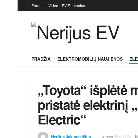
Parama
Video
EV Remontas
PRADŽIA
ELEKTROMOBILIŲ NAUJIENOS
ELE
„Toyota“ išplėtė
pristatė elektrinį
Electric“
Nerijus Jakimavičius
4 gegužės, 2021
N