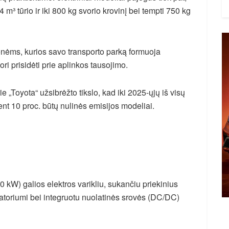
4 m³ tūrio ir iki 800 kg svorio krovinį bei tempti 750 kg
onėms, kurios savo transporto parką formuoja
ri prisidėti prie aplinkos tausojimo.
ie „Toyota“ užsibrėžto tikslo, kad iki 2025-ųjų iš visų
t 10 proc. būtų nulinės emisijos modeliai.
 kW) galios elektros varikliu, sukančiu priekinius
iatoriumi bei integruotu nuolatinės srovės (DC/DC)