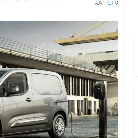
0
A
A