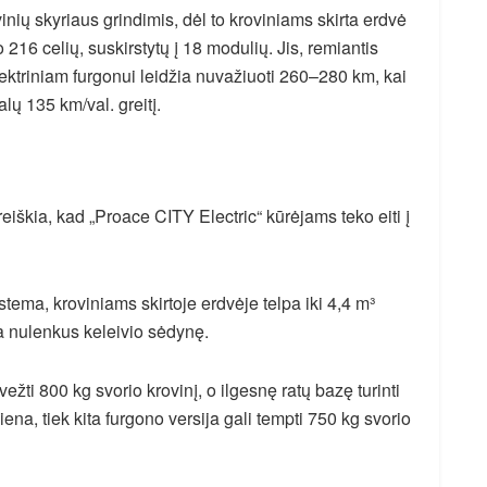
nių skyriaus grindimis, dėl to kroviniams skirta erdvė
 216 celių, suskirstytų į 18 modulių. Jis, remiantis
triniam furgonui leidžia nuvažiuoti 260–280 km, kai
alų 135 km/val. greitį.
reiškia, kad „Proace CITY Electric“ kūrėjams teko eiti į
tema, kroviniams skirtoje erdvėje telpa iki 4,4 m³
a nulenkus keleivio sėdynę.
ežti 800 kg svorio krovinį, o ilgesnę ratų bazę turinti
ena, tiek kita furgono versija gali tempti 750 kg svorio