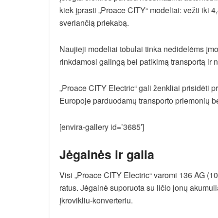
kiek įprasti „Proace CITY“ modeliai: vežti iki 4,
sveriančią priekabą.
Naujieji modeliai tobulai tinka nedidelėms įm
rinkdamosi galingą bei patikimą transportą ir no
„Proace CITY Electric“ gali ženkliai prisidėti pr
Europoje parduodamų transporto priemonių ben
[envira-gallery id=’3685′]
Jėgainės ir galia
Visi „Proace CITY Electric“ varomi 136 AG (100
ratus. Jėgainė suporuota su ličio jonų akumul
įkrovikliu-konverteriu.