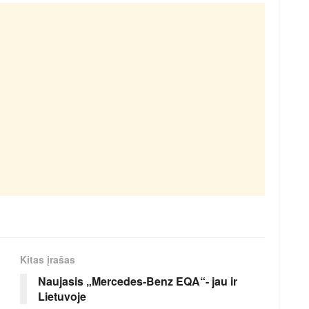
Kitas įrašas
Naujasis „Mercedes-Benz EQA“- jau ir
Lietuvoje