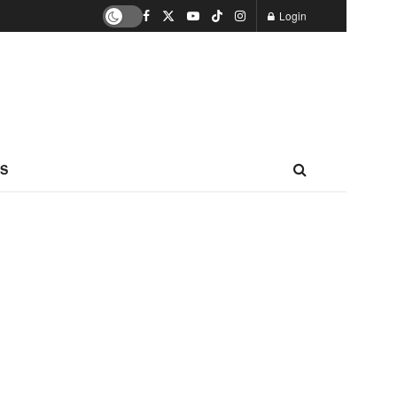
Login
S