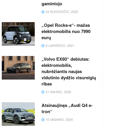
gamintojo
24 RUGPJŪČIO, 2025
„Opel Rocks-e“- mažas
elektromobilis nuo 7990
eurų
8 LAPKRIČIO, 2021
„Volvo EX60“ debiutas:
elektromobilis,
nubrėžiantis naujas
vidutinio dydžio visureigių
ribas
21 SAUSIO, 2026
Atsinaujinęs „Audi Q4 e-
tron“
10 VASARIO, 2024