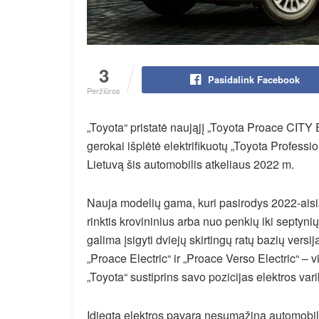
3
Pasidalink Facebook
Peržiūros
„Toyota“ pristatė naująjį „Toyota Proace CITY 
gerokai išplėtė elektrifikuotų „Toyota Professi
Lietuvą šis automobilis atkeliaus 2022 m.
Nauja modelių gama, kuri pasirodys 2022-aisia
rinktis krovininius arba nuo penkių iki septyni
galima įsigyti dviejų skirtingų ratų bazių versija
„Proace Electric“ ir „Proace Verso Electric“ – vi
„Toyota“ sustiprins savo pozicijas elektros vari
Įdiegta elektros pavara nesumažina automobilių