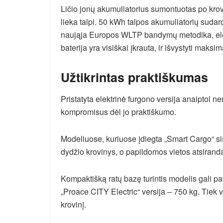
Ličio jonų akumuliatorius sumontuotas po krovi
lieka talpi. 50 kWh talpos akumuliatorių sudaro
naująja Europos WLTP bandymų metodika, elek
baterija yra visiškai įkrauta, ir išvystyti maksim
Užtikrintas praktiškumas
Pristatyta elektrinė furgono versija anaiptol ne
kompromisus dėl jo praktiškumo.
Modeliuose, kuriuose įdiegta „Smart Cargo“ sis
dydžio krovinys, o papildomos vietos atsirand
Kompaktišką ratų bazę turintis modelis gali pav
„Proace CITY Electric“ versija – 750 kg. Tiek vi
krovinį.