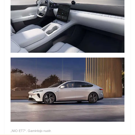
„NIO ET7“. Gamintojo nuotr.