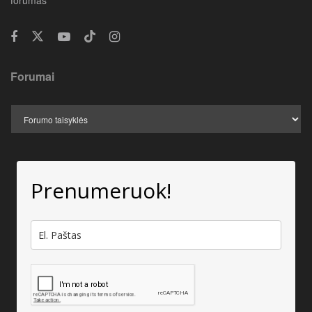
forumas
Forumai
Prenumeruok!