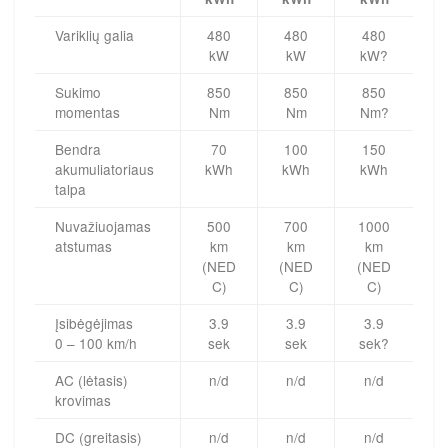
Variklių galia
480
480
480
kW
kW
kW?
Sukimo
850
850
850
momentas
Nm
Nm
Nm?
Bendra
70
100
150
akumuliatoriaus
kWh
kWh
kWh
talpa
Nuvažiuojamas
500
700
1000
atstumas
km
km
km
(NED
(NED
(NED
C)
C)
C)
Įsibėgėjimas
3.9
3.9
3.9
0 – 100 km/h
sek
sek
sek?
AC (lėtasis)
n/d
n/d
n/d
krovimas
DC (greitasis)
n/d
n/d
n/d