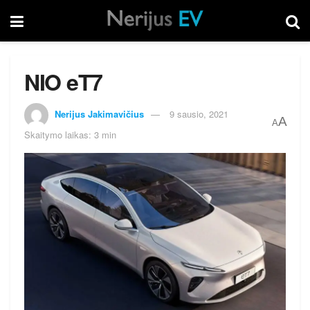
NIO eT7
Nerijus Jakimavičius
9 sausio, 2021
A
A
Skaitymo laikas: 3 min