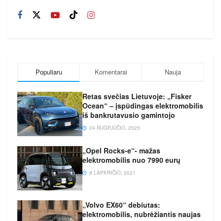
Populiaru
Komentarai
Nauja
Retas svečias Lietuvoje: „Fisker
Ocean“ – įspūdingas elektromobilis
iš bankrutavusio gamintojo
24 RUGPJŪČIO, 2025
„Opel Rocks-e“- mažas
elektromobilis nuo 7990 eurų
8 LAPKRIČIO, 2021
„Volvo EX60“ debiutas:
elektromobilis, nubrėžiantis naujas