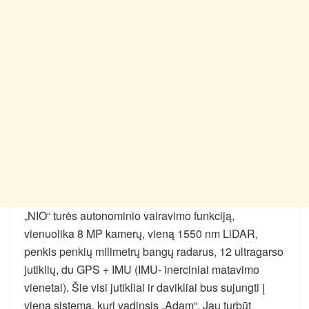
„NIO“ turės autonominio vairavimo funkciją,
vienuolika 8 MP kamerų, vieną 1550 nm LiDAR,
penkis penkių milimetrų bangų radarus, 12 ultragarso
jutiklių, du GPS + IMU (IMU- inerciniai matavimo
vienetai). Šie visi jutikliai ir davikliai bus sujungti į
vieną sistemą, kuri vadinsis „Adam“. Jau turbūt