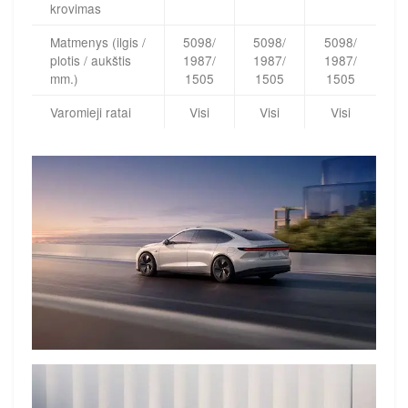
krovimas
Matmenys (ilgis /
5098/
5098/
5098/
plotis / aukštis
1987/
1987/
1987/
mm.)
1505
1505
1505
Varomieji ratai
Visi
Visi
Visi