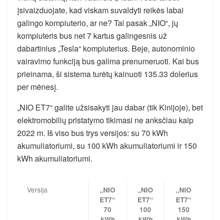
įsivaizduojate, kad viskam suvaldyti reikės labai
galingo kompiuterio, ar ne? Tai pasak „NIO“, jų
kompiuteris bus net 7 kartus galingesnis už
dabartinius „Tesla“ kompiuterius. Beje, autonominio
vairavimo funkciją bus galima prenumeruoti. Kai bus
prieinama, ši sistema turėtų kainuoti 135.33 dolerius
per mėnesį.
„NIO ET7“ galite užsisakyti jau dabar (tik Kinijoje), bet
elektromobilių pristatymo tikimasi ne anksčiau kaip
2022 m. Iš viso bus trys versijos: su 70 kWh
akumuliatoriumi, su 100 kWh akumuliatoriumi ir 150
kWh akumuliatoriumi.
Versija
„NIO
„NIO
„NIO
ET7“
ET7“
ET7“
70
100
150
kWh
kWh
kWh