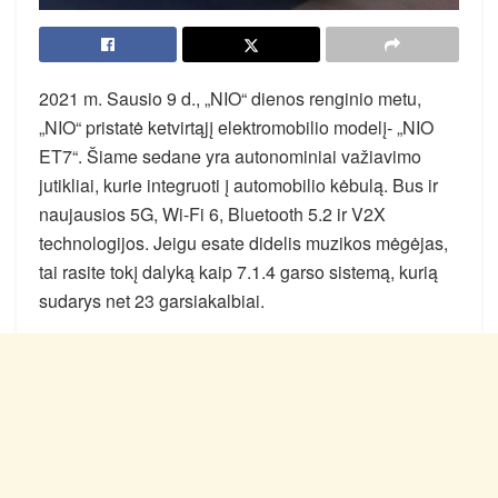
2021 m. Sausio 9 d., „NIO“ dienos renginio metu,
„NIO“ pristatė ketvirtąjį elektromobilio modelį- „NIO
ET7“. Šiame sedane yra autonominiai važiavimo
jutikliai, kurie integruoti į automobilio kėbulą. Bus ir
naujausios 5G, Wi-Fi 6, Bluetooth 5.2 ir V2X
technologijos. Jeigu esate didelis muzikos mėgėjas,
tai rasite tokį dalyką kaip 7.1.4 garso sistemą, kurią
sudarys net 23 garsiakalbiai.