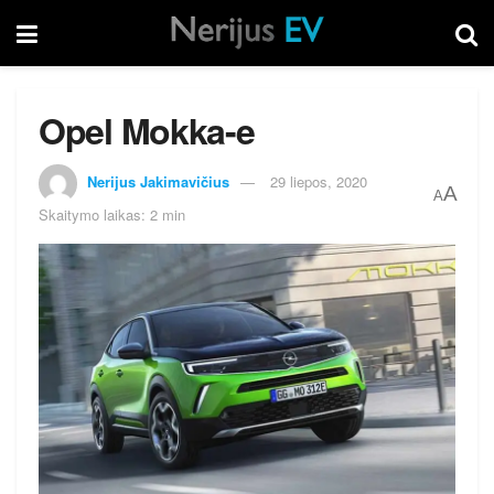
Opel Mokka-e
Nerijus Jakimavičius
29 liepos, 2020
A
A
Skaitymo laikas: 2 min