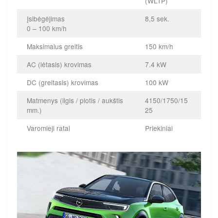
(WLTP)
Įsibėgėjimas
8,5 sek.
0 – 100 km/h
Maksimalus greitis
150 km/h
AC (lėtasis) krovimas
7.4 kW
DC (greitasis) krovimas
100 kW
Matmenys (ilgis / plotis / aukštis
4150/1750/15
mm.)
25
Varomieji ratai
Priekiniai