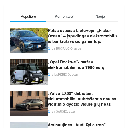
Populiaru
Komentarai
Nauja
Retas svečias Lietuvoje: „Fisker
Ocean“ – įspūdingas elektromobilis
iš bankrutavusio gamintojo
24 RUGPJŪČIO, 2025
„Opel Rocks-e“- mažas
elektromobilis nuo 7990 eurų
8 LAPKRIČIO, 2021
„Volvo EX60“ debiutas:
elektromobilis, nubrėžiantis naujas
vidutinio dydžio visureigių ribas
21 SAUSIO, 2026
Atsinaujinęs „Audi Q4 e-tron“