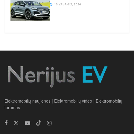
10 VASARIO, 2024
Elektromobilių naujienos | Elektromobilių video | Elektromobilių
forumas