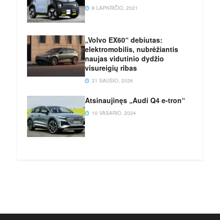
8 LAPKRIČIO, 2021
„Volvo EX60“ debiutas:
elektromobilis, nubrėžiantis
naujas vidutinio dydžio
visureigių ribas
21 SAUSIO, 2026
Atsinaujinęs „Audi Q4 e-tron“
10 VASARIO, 2024