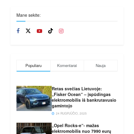
Mane sekite:
Populiaru
Komentarai
Nauja
Retas svečias Lietuvoje:
„Fisker Ocean“ – įspūdingas
elektromobilis iš bankrutavusio
gamintojo
24 RUGPJŪČIO, 2025
„Opel Rocks-e“- mažas
elektromobilis nuo 7990 eurų