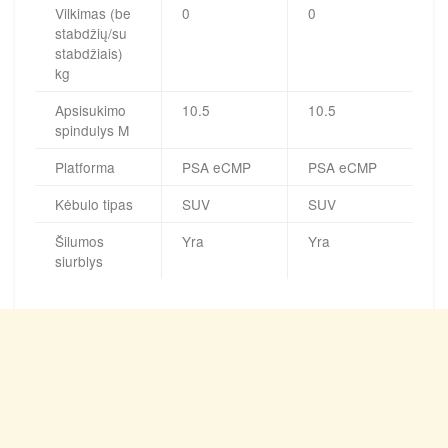
Vilkimas (be
0
0
stabdžių/su
stabdžiais)
kg
Apsisukimo
10.5
10.5
spindulys M
Platforma
PSA eCMP
PSA eCMP
Kėbulo tipas
SUV
SUV
Šilumos
Yra
Yra
siurblys