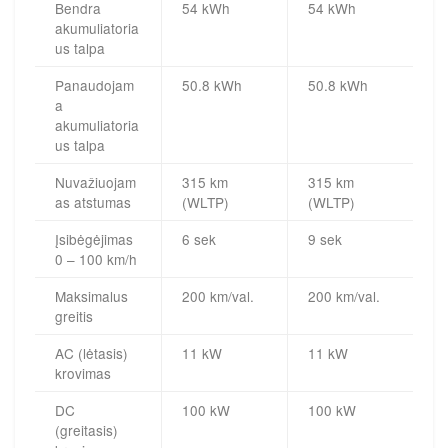
Bendra
54 kWh
54 kWh
akumuliatoria
us talpa
Panaudojam
50.8 kWh
50.8 kWh
a
akumuliatoria
us talpa
Nuvažiuojam
315 km
315 km
as atstumas
(WLTP)
(WLTP)
Įsibėgėjimas
6 sek
9 sek
0 – 100 km/h
Maksimalus
200 km/val.
200 km/val.
greitis
AC (lėtasis)
11 kW
11 kW
krovimas
DC
100 kW
100 kW
(greitasis)