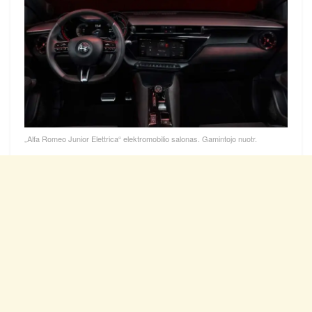
„Alfa Romeo Junior Elettrica“ elektromobilio salonas. Gamintojo nuotr.