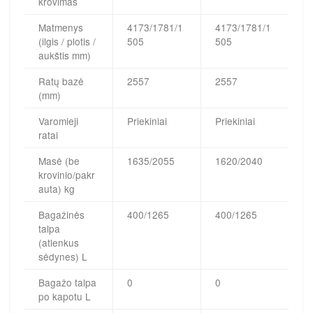
krovimas
Matmenys
4173/1781/1
4173/1781/1
(ilgis / plotis /
505
505
aukštis mm)
Ratų bazė
2557
2557
(mm)
Varomieji
Priekiniai
Priekiniai
ratai
Masė (be
1635/2055
1620/2040
krovinio/pakr
auta) kg
Bagažinės
400/1265
400/1265
talpa
(atlenkus
sėdynes) L
Bagažo talpa
0
0
po kapotu L