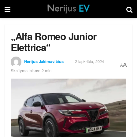
„Alfa Romeo Junior
Elettrica“
Nerijus Jakimavičius
2 lapkričio, 2024
A
A
Skaitymo laikas: 2 min