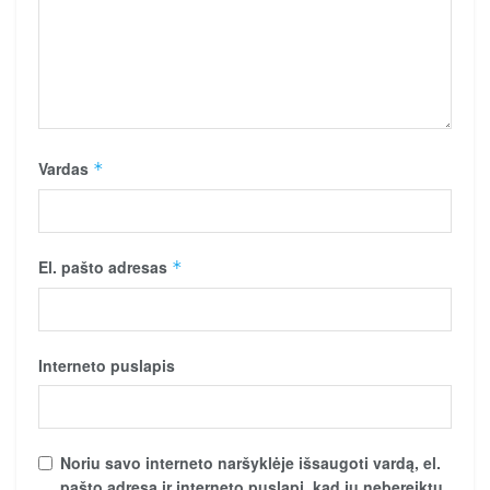
Vardas
*
El. pašto adresas
*
Interneto puslapis
Noriu savo interneto naršyklėje išsaugoti vardą, el.
pašto adresą ir interneto puslapį, kad jų nebereiktų