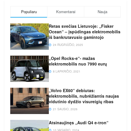
Populiaru
Komentarai
Nauja
Retas svečias Lietuvoje: „Fisker
Ocean“ – įspūdingas elektromobilis
iš bankrutavusio gamintojo
24 RUGPJŪČIO, 2025
„Opel Rocks-e“- mažas
elektromobilis nuo 7990 eurų
8 LAPKRIČIO, 2021
„Volvo EX60“ debiutas:
elektromobilis, nubrėžiantis naujas
vidutinio dydžio visureigių ribas
21 SAUSIO, 2026
Atsinaujinęs „Audi Q4 e-tron“
10 VASARIO, 2024