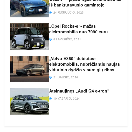
iš bankrutavusio gamintojo
24 RUGPJŪČIO, 2025
„Opel Rocks-e“- mažas
elektromobilis nuo 7990 eurų
8 LAPKRIČIO, 2021
„Volvo EX60“ debiutas:
elektromobilis, nubrėžiantis naujas
vidutinio dydžio visureigių ribas
21 SAUSIO, 2026
Atsinaujinęs „Audi Q4 e-tron“
10 VASARIO, 2024