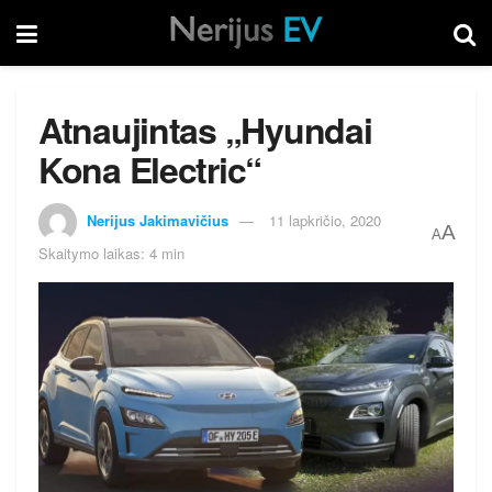
Atnaujintas „Hyundai
Kona Electric“
Nerijus Jakimavičius
11 lapkričio, 2020
A
A
Skaitymo laikas: 4 min