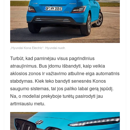
„Hyundai Kona Electric“. Hyundai nuotr.
Turbūt, kad paminėjau visus pagrindinius
atnaujinimus. Bus įdomu išbandyti, kaip veikia
aklosios zonos ir važiavimo atbuline eiga automatinis
stabdymas. Kiek teko bandyti senesnės Konos
saugumo sistemas, tai jos paliko labai gerą įspūdį.
Na, o modeliai prekyboje turėtų pasirodyti jau
artimiausiu metu.