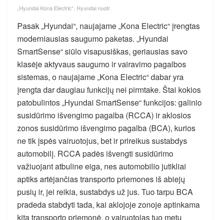
„Hyundai Kona Electric“. Hyundai nuotr.
Pasak „Hyundai“, naujajame „Kona Electric“ įrengtas
moderniausias saugumo paketas. „Hyundai
SmartSense“ siūlo visapusiškas, geriausias savo
klasėje aktyvaus saugumo ir vairavimo pagalbos
sistemas, o naujajame „Kona Electric“ dabar yra
įrengta dar daugiau funkcijų nei pirmtake. Štai kokios
patobulintos „Hyundai SmartSense“ funkcijos: galinio
susidūrimo išvengimo pagalba (RCCA) ir aklosios
zonos susidūrimo išvengimo pagalba (BCA), kurios
ne tik įspės vairuotojus, bet ir prireikus sustabdys
automobilį. RCCA padės išvengti susidūrimo
važiuojant atbuline eiga, nes automobilio jutikliai
aptiks artėjančias transporto priemones iš abiejų
pusių ir, jei reikia, sustabdys už jus. Tuo tarpu BCA
pradeda stabdyti tada, kai aklojoje zonoje aptinkama
kita transporto priemonė, o vairuotojas tuo metu