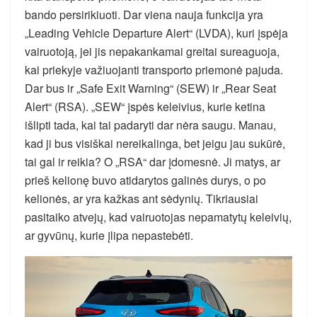
bando persirikiuoti. Dar viena nauja funkcija yra
„Leading Vehicle Departure Alert“ (LVDA), kuri įspėja
vairuotoją, jei jis nepakankamai greitai sureaguoja,
kai priekyje važiuojanti transporto priemonė pajuda.
Dar bus ir „Safe Exit Warning“ (SEW) ir „Rear Seat
Alert“ (RSA). „SEW“ įspės keleivius, kurie ketina
išlipti tada, kai tai padaryti dar nėra saugu. Manau,
kad ji bus visiškai nereikalinga, bet jeigu jau sukūrė,
tai gal ir reikia? O „RSA“ dar įdomesnė. Ji matys, ar
prieš kelionę buvo atidarytos galinės durys, o po
kelionės, ar yra kažkas ant sėdynių. Tikriausiai
pasitaiko atvejų, kad vairuotojas nepamatytų keleivių,
ar gyvūnų, kurie įlipa nepastebėti.