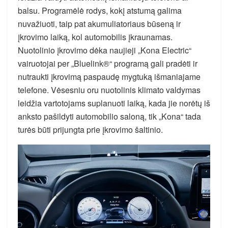
balsu. Programėlė rodys, kokį atstumą galima
nuvažiuoti, taip pat akumuliatoriaus būseną ir
įkrovimo laiką, kol automobilis įkraunamas.
Nuotolinio įkrovimo dėka naujieji „Kona Electric“
vairuotojai per „Bluelink®“ programą gali pradėti ir
nutraukti įkrovimą paspaudę mygtuką išmaniajame
telefone. Vėsesniu oru nuotolinis klimato valdymas
leidžia vartotojams suplanuoti laiką, kada jie norėtų iš
anksto pašildyti automobilio saloną, tik „Kona“ tada
turės būti prijungta prie įkrovimo šaltinio.