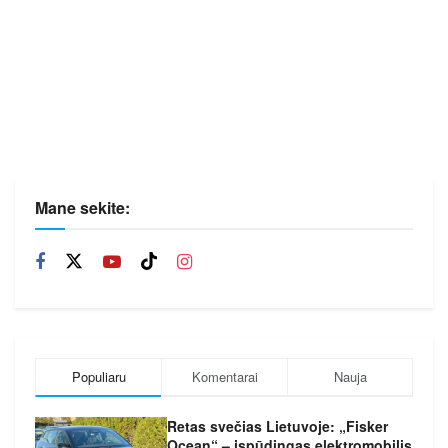
Mane sekite:
Populiaru
Komentarai
Nauja
Retas svečias Lietuvoje: „Fisker
Ocean“ – įspūdingas elektromobilis