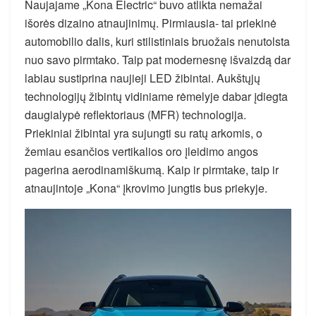
Naujajame „Kona Electric“ buvo atlikta nemažai
išorės dizaino atnaujinimų. Pirmiausia- tai priekinė
automobilio dalis, kuri stilistiniais bruožais nenutolsta
nuo savo pirmtako. Taip pat modernesnę išvaizdą dar
labiau sustiprina naujieji LED žibintai. Aukštųjų
technologijų žibintų vidiniame rėmelyje dabar įdiegta
daugialypė reflektoriaus (MFR) technologija.
Priekiniai žibintai yra sujungti su ratų arkomis, o
žemiau esančios vertikalios oro įleidimo angos
pagerina aerodinamiškumą. Kaip ir pirmtake, taip ir
atnaujintoje „Kona“ įkrovimo jungtis bus priekyje.