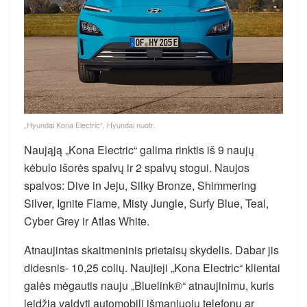
„Hyundai Kona Electric“. Hyundai nuotr.
Naująją „Kona Electric“ galima rinktis iš 9 naujų
kėbulo išorės spalvų ir 2 spalvų stogui. Naujos
spalvos: Dive in Jeju, Silky Bronze, Shimmering
Silver, Ignite Flame, Misty Jungle, Surfy Blue, Teal,
Cyber Grey ir Atlas White.
Atnaujintas skaitmeninis prietaisų skydelis. Dabar jis
didesnis- 10,25 colių. Naujieji „Kona Electric“ klientai
galės mėgautis nauju „Bluelink®“ atnaujinimu, kuris
leidžia valdyti automobilį išmaniuoju telefonu ar