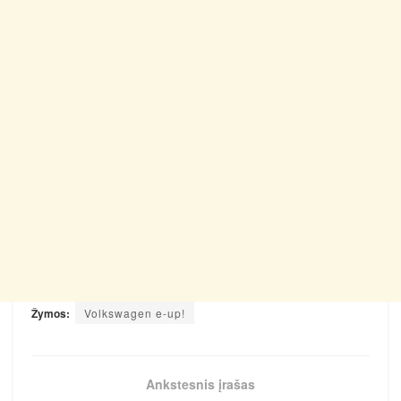
Žymos:
Volkswagen e-up!
Ankstesnis įrašas