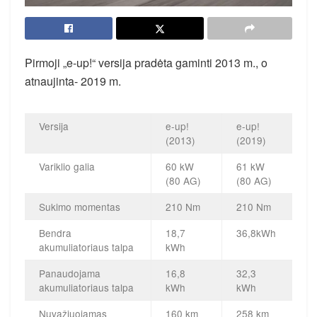
Pirmoji „e-up!“ versija pradėta gaminti 2013 m., o
atnaujinta- 2019 m.
Versija
e-up!
e-up!
(2013)
(2019)
Variklio galia
60 kW
61 kW
(80 AG)
(80 AG)
Sukimo momentas
210 Nm
210 Nm
Bendra
18,7
36,8kWh
akumuliatoriaus talpa
kWh
Panaudojama
16,8
32,3
akumuliatoriaus talpa
kWh
kWh
Nuvažiuojamas
160 km
258 km