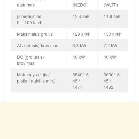
atstumas
(NEDC)
(WLTP)
Įsibėgėjimas
12.4 sek
11,9 sek
0 – 100 km/h
Maksimalus greitis
129 km/h
130 km/h
AC (lėtasis) krovimas
3,3 kW
7,2 kW
DC (greitasis)
40 kW
40 kW
krovimas
Matmenys (ilgis /
3540/16
3600/16
plotis / aukštis mm.)
45 /
45 /
1477
1492