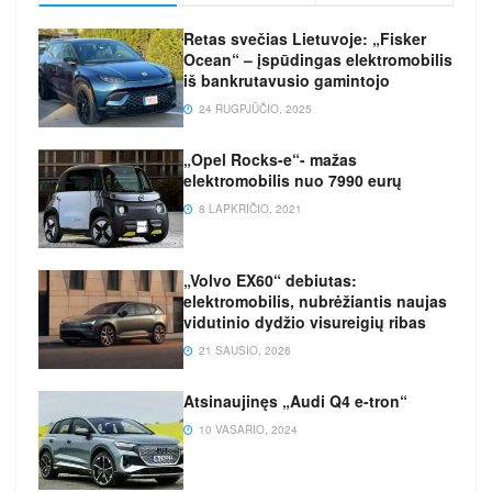
Retas svečias Lietuvoje: „Fisker
Ocean“ – įspūdingas elektromobilis
iš bankrutavusio gamintojo
24 RUGPJŪČIO, 2025
„Opel Rocks-e“- mažas
elektromobilis nuo 7990 eurų
8 LAPKRIČIO, 2021
„Volvo EX60“ debiutas:
elektromobilis, nubrėžiantis naujas
vidutinio dydžio visureigių ribas
21 SAUSIO, 2026
Atsinaujinęs „Audi Q4 e-tron“
10 VASARIO, 2024