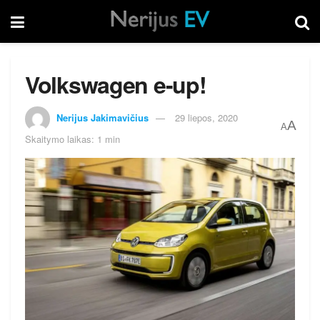
Volkswagen e-up!
Nerijus Jakimavičius
29 liepos, 2020
A
A
Skaitymo laikas: 1 min