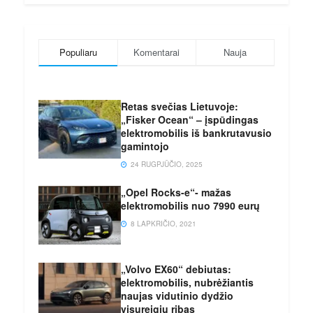
Populiaru
Komentarai
Nauja
Retas svečias Lietuvoje:
„Fisker Ocean“ – įspūdingas
elektromobilis iš bankrutavusio
gamintojo
24 RUGPJŪČIO, 2025
„Opel Rocks-e“- mažas
elektromobilis nuo 7990 eurų
8 LAPKRIČIO, 2021
„Volvo EX60“ debiutas:
elektromobilis, nubrėžiantis
naujas vidutinio dydžio
visureigių ribas