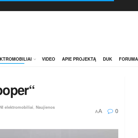
KTROMOBILIAI
VIDEO
APIE PROJEKTĄ
DUK
FORUMA
ooper“
NI elektromobiliai
,
Naujienos
0
A
A