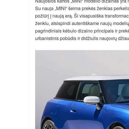
Naujosios kartos „MINI“ modelio dizainas yra
Su nauja „MINI“ šeima prekės ženklas perkelia 
požiūrį į naują erą. Ši visapusiška transformacij
ženklu, atsispindi autentiškame naujų modelių d
pagrindiniais kėbulo dizaino principais ir pre
urbanistinis pobūdis ir didžiulis naujovių dži