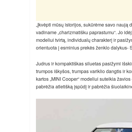
„Įkvėpti mūsų istorijos, sukūrėme savo naują 
vadiname „charizmatišku paprastumu“. Jo idėja
modeliui tvirtą, individualų charakterį ir pasižy
orientuota į esminius prekės ženklo dalykus- 
Judrus ir kompaktiškas siluetas pasižymi išski
trumpos iškyšos, trumpas variklio dangtis ir ko
kartos „MINI Cooper“ modeliui suteikia žavios 
pabrėžia atletišką įspūdį ir pabrėžia šiuolaikin