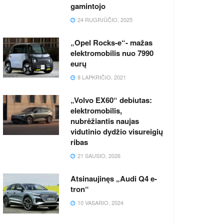
gamintojo
24 RUGPJŪČIO, 2025
„Opel Rocks-e“- mažas
elektromobilis nuo 7990
eurų
8 LAPKRIČIO, 2021
„Volvo EX60“ debiutas:
elektromobilis,
nubrėžiantis naujas
vidutinio dydžio visureigių
ribas
21 SAUSIO, 2026
Atsinaujinęs „Audi Q4 e-
tron“
10 VASARIO, 2024