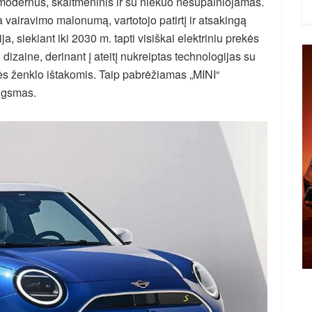
 modernus, skaitmeninis ir su niekuo nesupainiojamas.
vairavimo malonumą, vartotojo patirtį ir atsakingą
a, siekiant iki 2030 m. tapti visiškai elektriniu prekės
izaine, derinant į ateitį nukreiptas technologijas su
kės ženklo ištakomis. Taip pabrėžiamas „MINI“
augsmas.