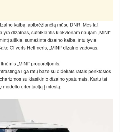
dizaino kalbą, apibrėžiančią mūsų DNR. Mes tai
 yra dizainas, suteikiantis kiekvienam naujam „MINI“
mintį aiškia, sumažinta dizaino kalba, intuityviai
Sako Oliveris Heilmeris, „MINI“ dizaino vadovas.
rtinėmis „MINI“ proporcijomis:
ntrastinga ilga ratų bazė su dideliais ratais penktosios
charizmos su klasikinio dizaino ypatumais. Kartu tai
ę modelio orientaciją į miestą.