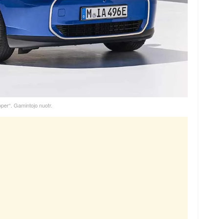
per“. Gamintojo nuotr.