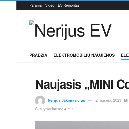
Parama
Video
EV Remontas
PRADŽIA
ELEKTROMOBILIŲ NAUJIENOS
ELE
Naujasis „MINI C
Nerijus Jakimavičius
2 rugsėjo, 2023
MI
Skaitymo laikas: 4 min