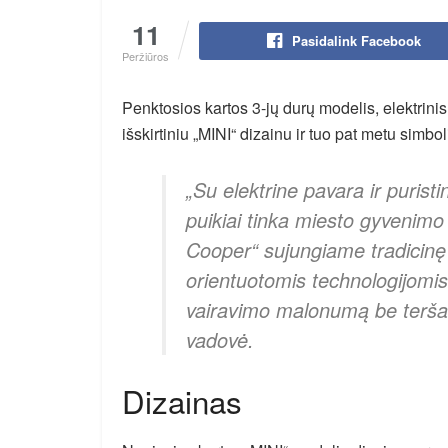
11
Pasidalink Facebook
Peržiūros
Penktosios kartos 3-jų durų modelis, elektrini
išskirtiniu „MINI“ dizainu ir tuo pat metu simboli
„Su elektrine pavara ir purist
puikiai tinka miesto gyvenimo
Cooper“ sujungiame tradicinę 
orientuotomis technologijomis
vairavimo malonumą be teršal
vadovė.
Dizainas