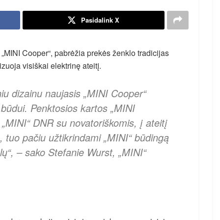
Pasidalink X
s „MINI Cooper“, pabrėžia prekės ženklo tradicijas
zuoja visiškai elektrinę ateitį.
iniu dizainu naujasis „MINI Cooper“
 būdui. Penktosios kartos „MINI
„MINI“ DNR su novatoriškomis, į ateitį
, tuo pačiu užtikrindami „MINI“ būdingą
ų“, – sako Stefanie Wurst, „MINI“