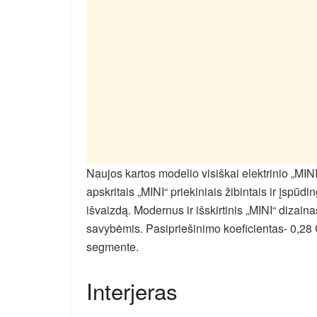
Naujos kartos modelio visiškai elektrinio „MINI
apskritais „MINI“ priekiniais žibintais ir įspūdi
išvaizdą. Modernus ir išskirtinis „MINI“ dizai
savybėmis. Pasipriešinimo koeficientas- 0,28 C
segmente.
Interjeras