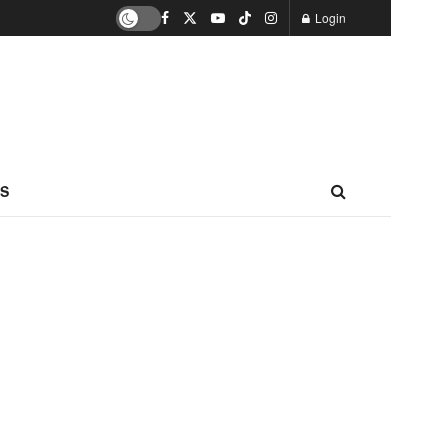
Login
S