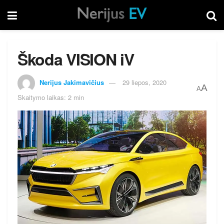
Škoda VISION iV
Nerijus Jakimavičius
29 liepos, 2020
A
A
Skaitymo laikas: 2 min