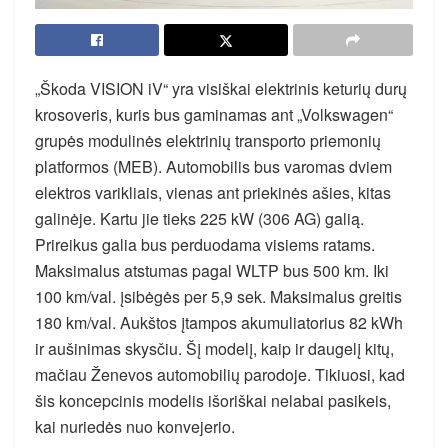
„Škoda VISION iV“ yra visiškai elektrinis keturių durų
krosoveris, kuris bus gaminamas ant „Volkswagen“
grupės modulinės elektrinių transporto priemonių
platformos (MEB). Automobilis bus varomas dviem
elektros varikliais, vienas ant priekinės ašies, kitas
galinėje. Kartu jie tieks 225 kW (306 AG) galią.
Prireikus galia bus perduodama visiems ratams.
Maksimalus atstumas pagal WLTP bus 500 km. Iki
100 km/val. įsibėgės per 5,9 sek. Maksimalus greitis
180 km/val. Aukštos įtampos akumuliatorius 82 kWh
ir aušinimas skysčiu. Šį modelį, kaip ir daugelį kitų,
mačiau Ženevos automobilių parodoje. Tikiuosi, kad
šis koncepcinis modelis išoriškai nelabai pasikeis,
kai nuriedės nuo konvejerio.