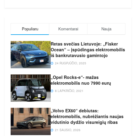
Populiaru
Komentarai
Nauja
Retas svečias Lietuvoje: „Fisker
Ocean“ – įspūdingas elektromobilis
iš bankrutavusio gamintojo
24 RUGPJŪČIO, 2025
„Opel Rocks-e“- mažas
elektromobilis nuo 7990 eurų
8 LAPKRIČIO, 2021
„Volvo EX60“ debiutas:
elektromobilis, nubrėžiantis naujas
vidutinio dydžio visureigių ribas
21 SAUSIO, 2026