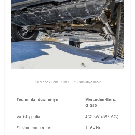
„Mercedes-Benz G 580 EQ“. Gamintojo nuotr.
Techniniai duomenys
Mercedes-Benz
G 580
Variklių galia
432 kW (587 AG)
Sukimo momentas
1164 Nm