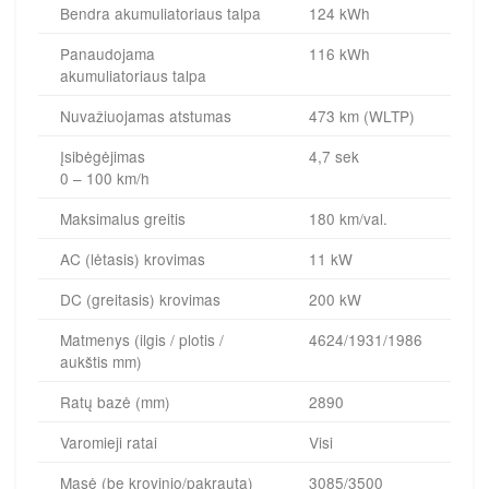
Bendra akumuliatoriaus talpa
124 kWh
Panaudojama
116 kWh
akumuliatoriaus talpa
Nuvažiuojamas atstumas
473 km (WLTP)
Įsibėgėjimas
4,7 sek
0 – 100 km/h
Maksimalus greitis
180 km/val.
AC (lėtasis) krovimas
11 kW
DC (greitasis) krovimas
200 kW
Matmenys (ilgis / plotis /
4624/1931/1986
aukštis mm)
Ratų bazė (mm)
2890
Varomieji ratai
Visi
Masė (be krovinio/pakrauta)
3085/3500