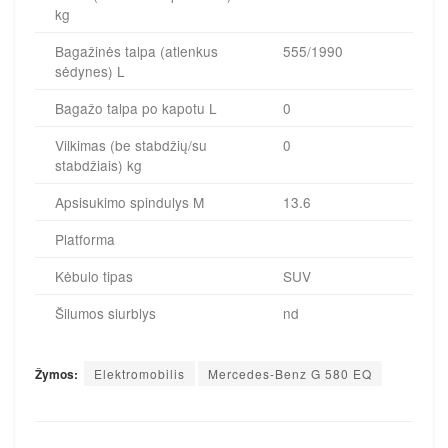
kg
Bagažinės talpa (atlenkus
555/1990
sėdynes) L
Bagažo talpa po kapotu L
0
Vilkimas (be stabdžių/su
0
stabdžiais) kg
Apsisukimo spindulys M
13.6
Platforma
Kėbulo tipas
SUV
Šilumos siurblys
nd
Žymos:
Elektromobilis
Mercedes-Benz G 580 EQ