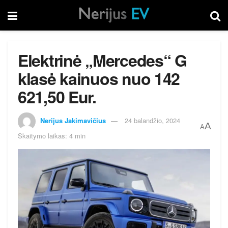
Elektrinė „Mercedes“ G
klasė kainuos nuo 142
621,50 Eur.
Nerijus Jakimavičius
24 balandžio, 2024
A
A
Skaitymo laikas: 4 min