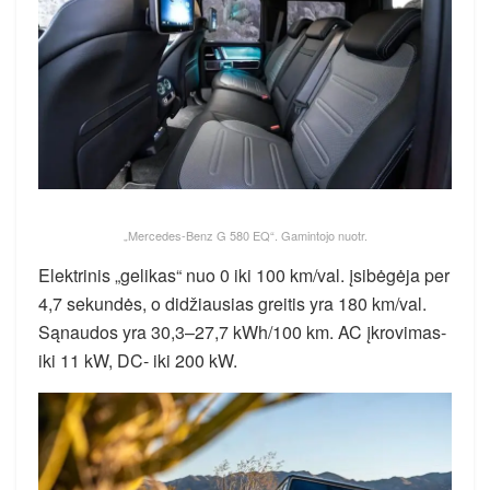
„Mercedes-Benz G 580 EQ“. Gamintojo nuotr.
Elektrinis „gelikas“ nuo 0 iki 100 km/val. įsibėgėja per
4,7 sekundės, o didžiausias greitis yra 180 km/val.
Sąnaudos yra 30,3–27,7 kWh/100 km. AC įkrovimas-
iki 11 kW, DC- iki 200 kW.