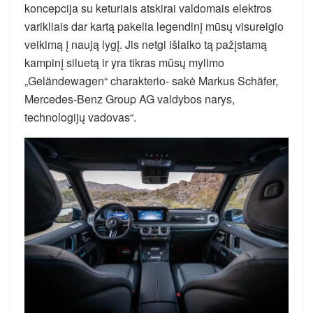
koncepcija su keturiais atskirai valdomais elektros
varikliais dar kartą pakelia legendinį mūsų visureigio
veikimą į naują lygį. Jis netgi išlaiko tą pažįstamą
kampinį siluetą ir yra tikras mūsų mylimo
„Geländewagen“ charakterio- sakė Markus Schäfer,
Mercedes-Benz Group AG valdybos narys,
technologijų vadovas“.