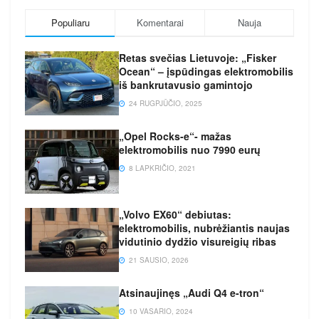
Populiaru
Komentarai
Nauja
Retas svečias Lietuvoje: „Fisker
Ocean“ – įspūdingas elektromobilis
iš bankrutavusio gamintojo
24 RUGPJŪČIO, 2025
„Opel Rocks-e“- mažas
elektromobilis nuo 7990 eurų
8 LAPKRIČIO, 2021
„Volvo EX60“ debiutas:
elektromobilis, nubrėžiantis naujas
vidutinio dydžio visureigių ribas
21 SAUSIO, 2026
Atsinaujinęs „Audi Q4 e-tron“
10 VASARIO, 2024