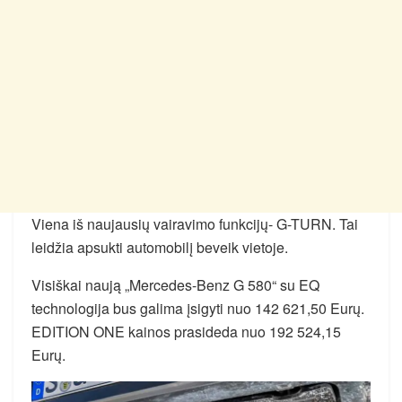
Viena iš naujausių vairavimo funkcijų- G-TURN. Tai
leidžia apsukti automobilį beveik vietoje.
Visiškai naują „Mercedes-Benz G 580“ su EQ
technologija bus galima įsigyti nuo 142 621,50 Eurų.
EDITION ONE kainos prasideda nuo 192 524,15
Eurų.