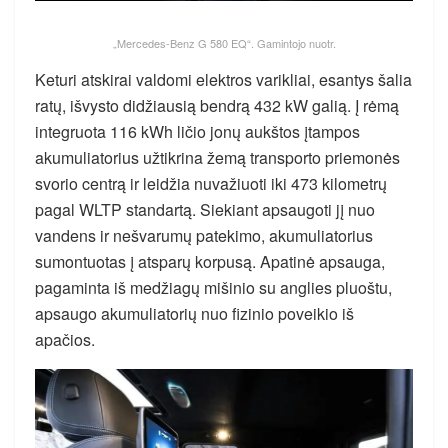
„Mercedes-Benz G 580 EQ“. Gamintojo nuotr.
Keturi atskirai valdomi elektros varikliai, esantys šalia
ratų, išvysto didžiausią bendrą 432 kW galią. Į rėmą
integruota 116 kWh ličio jonų aukštos įtampos
akumuliatorius užtikrina žemą transporto priemonės
svorio centrą ir leidžia nuvažiuoti iki 473 kilometrų
pagal WLTP standartą. Siekiant apsaugoti jį nuo
vandens ir nešvarumų patekimo, akumuliatorius
sumontuotas į atsparų korpusą. Apatinė apsauga,
pagaminta iš medžiagų mišinio su anglies pluoštu,
apsaugo akumuliatorių nuo fizinio poveikio iš
apačios.