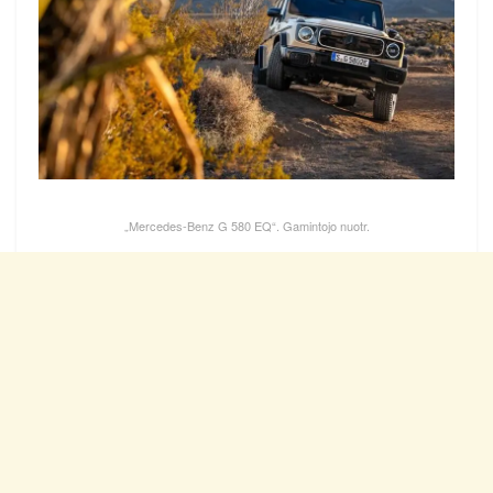
„Mercedes-Benz G 580 EQ“. Gamintojo nuotr.