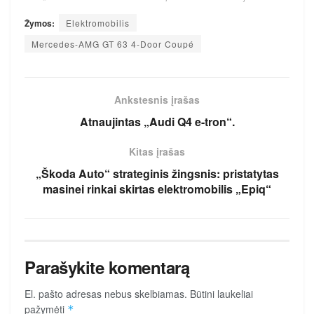
Žymos:
Elektromobilis
Mercedes-AMG GT 63 4-Door Coupé
Ankstesnis įrašas
Atnaujintas „Audi Q4 e-tron“.
Kitas įrašas
„Škoda Auto“ strateginis žingsnis: pristatytas
masinei rinkai skirtas elektromobilis „Epiq“
Parašykite komentarą
El. pašto adresas nebus skelbiamas.
Būtini laukeliai
pažymėti
*