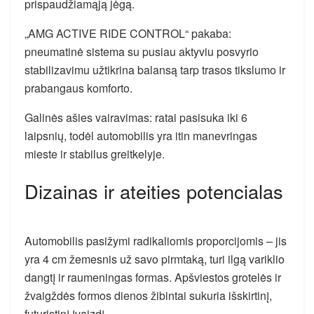
prispaudžiamąją jėgą.
„AMG ACTIVE RIDE CONTROL“ pakaba:
pneumatinė sistema su pusiau aktyviu posvyrio
stabilizavimu užtikrina balansą tarp trasos tikslumo ir
prabangaus komforto.
Galinės ašies vairavimas: ratai pasisuka iki 6
laipsnių, todėl automobilis yra itin manevringas
mieste ir stabilus greitkelyje.
Dizainas ir ateities potencialas
Automobilis pasižymi radikaliomis proporcijomis – jis
yra 4 cm žemesnis už savo pirmtaką, turi ilgą variklio
dangtį ir raumeningas formas. Apšviestos grotelės ir
žvaigždės formos dienos žibintai sukuria išskirtinį,
futuristinį įvaizdį.