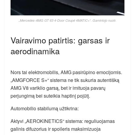
„Mercedes-AMG GT 63 4-Door Coupé 4MATIC+“. Gamintojo nuotr.
Vairavimo patirtis: garsas ir
aerodinamika
Nors tai elektromobilis, AMG pasirūpino emocijomis.
„AMGFORCE S+“ sistema ne tik sukuria autentišką
AMG V8 variklio garsą, bet ir imituoja pavarų
perjungimą bei suteikia haptinį pojūtį.
Automobilio stabilumą užtikrina:
Aktyvi „AEROKINETICS“ sistema: reguliuojamas
galinis difuzorius ir spoileris maksimizuoja