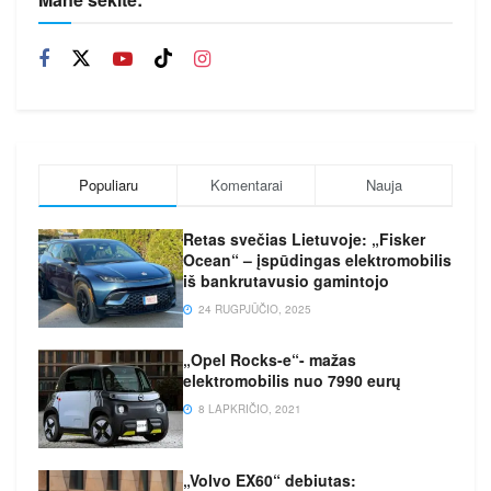
Populiaru
Komentarai
Nauja
Retas svečias Lietuvoje: „Fisker
Ocean“ – įspūdingas elektromobilis
iš bankrutavusio gamintojo
24 RUGPJŪČIO, 2025
„Opel Rocks-e“- mažas
elektromobilis nuo 7990 eurų
8 LAPKRIČIO, 2021
„Volvo EX60“ debiutas: