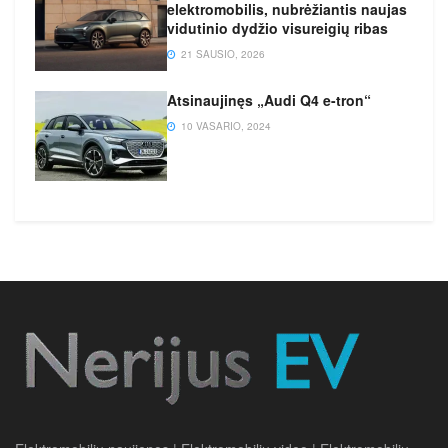
elektromobilis, nubrėžiantis naujas
vidutinio dydžio visureigių ribas
21 SAUSIO, 2026
Atsinaujinęs „Audi Q4 e-tron“
10 VASARIO, 2024