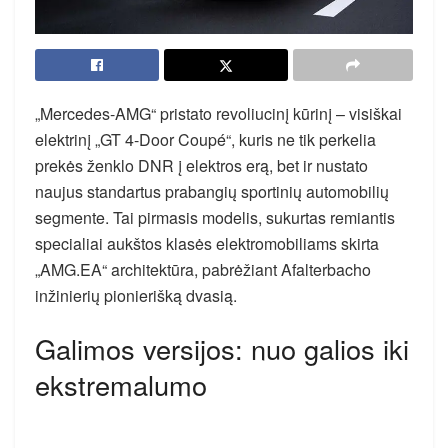
„Mercedes-AMG“ pristato revoliucinį kūrinį – visiškai
elektrinį „GT 4-Door Coupé“, kuris ne tik perkelia
prekės ženklo DNR į elektros erą, bet ir nustato
naujus standartus prabangių sportinių automobilių
segmente. Tai pirmasis modelis, sukurtas remiantis
specialiai aukštos klasės elektromobiliams skirta
„AMG.EA“ architektūra, pabrėžiant Afalterbacho
inžinierių pionierišką dvasią.
Galimos versijos: nuo galios iki
ekstremalumo