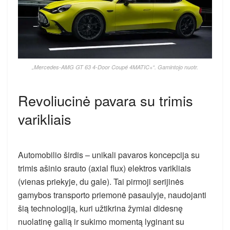
„Mercedes-AMG GT 63 4-Door Coupé 4MATIC+“. Gamintojo nuotr.
Revoliucinė pavara su trimis
varikliais
Automobilio širdis – unikali pavaros koncepcija su
trimis ašinio srauto (axial flux) elektros varikliais
(vienas priekyje, du gale). Tai pirmoji serijinės
gamybos transporto priemonė pasaulyje, naudojanti
šią technologiją, kuri užtikrina žymiai didesnę
nuolatinę galią ir sukimo momentą lyginant su