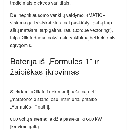
tradiciniais elektros varikliais.
Dėl nepriklausomo variklių valdymo, 4MATIC+
sistema gali visiškai kintamai paskirstyti galią tarp
ašių ir atskirai tarp galinių ratų („torque vectoring“),
taip užtikrindama maksimalų sukibimą bet kokiomis
sąlygomis.
Baterija iš „Formulės-1“ ir
žaibiškas įkrovimas
Siekdami užtikrinti nekintantį našumą net ir
„maratono“ distancijose, inžinieriai pritaikė
„Formulės-1“ patirtį:
800 voltų sistema: leidžia pasiekti iki 600 kW
įkrovimo galią.