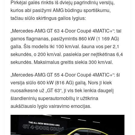
Pirkėjai galės rinktis iš dviejų pagrindinių versijų,
kurios abi pasižymi AMG būdingu sportiškumu,
tačiau siūlo skirtingus galios lygius:
„Mercedes-AMG GT 63 4-Door Coupé 4MATIC+“: tai
gamos flagmanas, pasižymintis 860 kW (1 169 AG)
galia. Šis modelis iki 100 km/val. šauna vos per 2,1
sekundės, o 200 km/val. pasiekia per neįtikėtinas 6,4
sekundės. Maksimalus greitis siekia 300 km/val.
„Mercedes-AMG GT 55 4-Door Coupé 4MATIC+“: ši
versija siūlo 600 kW (816 AG) galią. Nors ji kiek
nuosaikesnė už „GT 63“, ji vis tiek lenkia daugelį
šiandieninių superautomobilių ir užtikrina
aukščiausio lygio vairavimo emocijas.