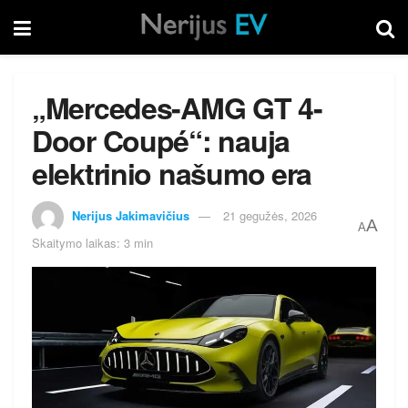
„Mercedes-AMG GT 4-
Door Coupé“: nauja
elektrinio našumo era
Nerijus Jakimavičius
21 gegužės, 2026
A
A
Skaitymo laikas: 3 min