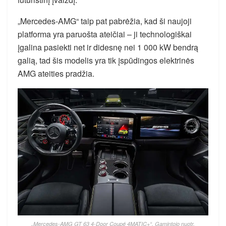
„Mercedes-AMG“ taip pat pabrėžia, kad ši naujoji
platforma yra paruošta ateičiai – ji technologiškai
įgalina pasiekti net ir didesnę nei 1 000 kW bendrą
galią, tad šis modelis yra tik įspūdingos elektrinės
AMG ateities pradžia.
„Mercedes-AMG GT 63 4-Door Coupé 4MATIC+“. Gamintojo nuotr.