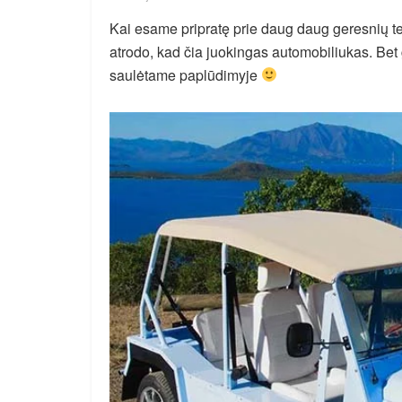
Kai esame pripratę prie daug daug geresnių t
atrodo, kad čia juokingas automobiliukas. Bet g
saulėtame paplūdimyje