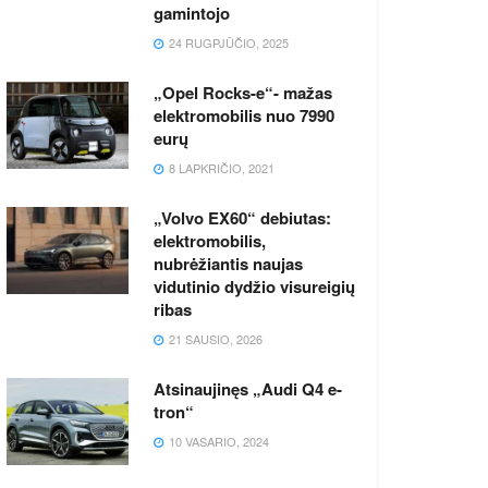
gamintojo
24 RUGPJŪČIO, 2025
„Opel Rocks-e“- mažas
elektromobilis nuo 7990
eurų
8 LAPKRIČIO, 2021
„Volvo EX60“ debiutas:
elektromobilis,
nubrėžiantis naujas
vidutinio dydžio visureigių
ribas
21 SAUSIO, 2026
Atsinaujinęs „Audi Q4 e-
tron“
10 VASARIO, 2024