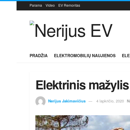
Parama
Video
EV Remontas
PRADŽIA
ELEKTROMOBILIŲ NAUJIENOS
ELE
Elektrinis mažylis
Nerijus Jakimavičius
4 lapkričio, 2020
N