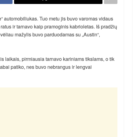
“ automobiliukas. Tuo metu jis buvo varomas vidaus
ratus ir tarnavo kaip pramoginis kabrioletas. Iš pradžių
o vėliau mažylis buvo parduodamas su „Austin“,
ais laikais, pirmiausia tarnavo kariniams tikslams, o tik
 labai patiko, nes buvo nebrangus ir lengvai