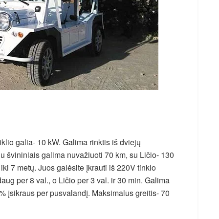
klio galia- 10 kW. Galima rinktis iš dviejų
Su švininiais galima nuvažiuoti 70 km, su Ličio- 130
 iki 7 metų. Juos galėsite įkrauti iš 220V tinklo
ug per 8 val., o Ličio per 3 val. ir 30 min. Galima
i 80% įsikraus per pusvalandį. Maksimalus greitis- 70