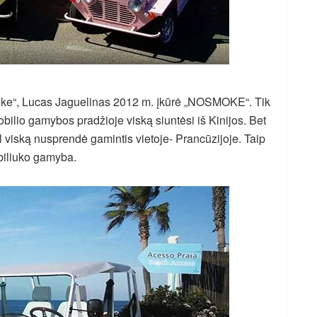
oke“, Lucas Jaguelinas 2012 m. įkūrė „NOSMOKE“. Tik
mobilio gamybos pradžioje viską siuntėsi iš Kinijos. Bet
viską nusprendė gamintis vietoje- Prancūzijoje. Taip
biliuko gamyba.