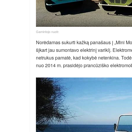
Gamintojo nuotr.
Norėdamas sukurti kažką panašaus į „Mini M
šįkart jau sumontavo elektrinį variklį. Elektro
netrukus pamatė, kad kokybė netenkina. Todėl 
nuo 2014 m. prasidėjo prancūziško elektromo