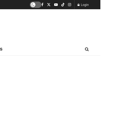
Login
S