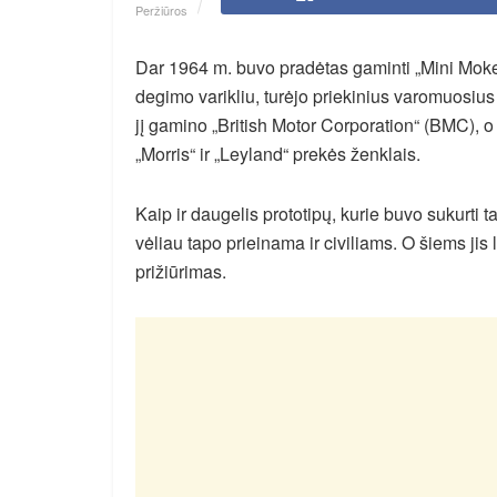
Peržiūros
Dar 1964 m. buvo pradėtas gaminti „Mini Moke
degimo varikliu, turėjo priekinius varomuosius 
jį gamino „British Motor Corporation“ (BMC), 
„Morris“ ir „Leyland“ prekės ženklais.
Kaip ir daugelis prototipų, kurie buvo sukurti t
vėliau tapo prieinama ir civiliams. O šiems jis
prižiūrimas.