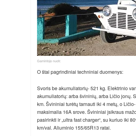
Gamintojo nuotr.
O štai pagrindiniai techniniai duomenys:
Svoris be akumuliatorių- 521 kg. Elektrinio vari
akumuliatorių: arba švininių, arba Ličio jonų. 
km. Švininiai turėtų tarnauti iki 4 metų, o Ličio-
maksimalia 16A srove. Švininiai įsikraus mažda
pasirinkti ir „ultra fast charger“, su kuriuo ik
km/val. Aliuminio 155/65R13 ratai.