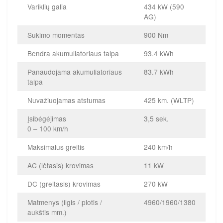
Variklių galia
434 kW (590
AG)
Sukimo momentas
900 Nm
Bendra akumuliatoriaus talpa
93.4 kWh
Panaudojama akumuliatoriaus
83.7 kWh
talpa
Nuvažiuojamas atstumas
425 km. (WLTP)
Įsibėgėjimas
3,5 sek.
0 – 100 km/h
Maksimalus greitis
240 km/h
AC (lėtasis) krovimas
11 kW
DC (greitasis) krovimas
270 kW
Matmenys (ilgis / plotis /
4960/1960/1380
aukštis mm.)