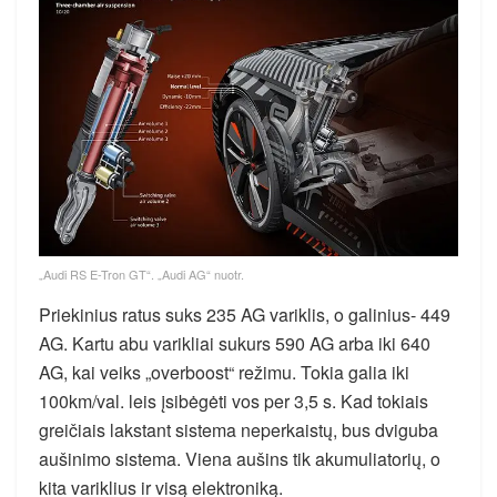
„Audi RS E-Tron GT“. „Audi AG“ nuotr.
Priekinius ratus suks 235 AG variklis, o galinius- 449
AG. Kartu abu varikliai sukurs 590 AG arba iki 640
AG, kai veiks „overboost“ režimu. Tokia galia iki
100km/val. leis įsibėgėti vos per 3,5 s. Kad tokiais
greičiais lakstant sistema neperkaistų, bus dviguba
aušinimo sistema. Viena aušins tik akumuliatorių, o
kita variklius ir visą elektroniką.