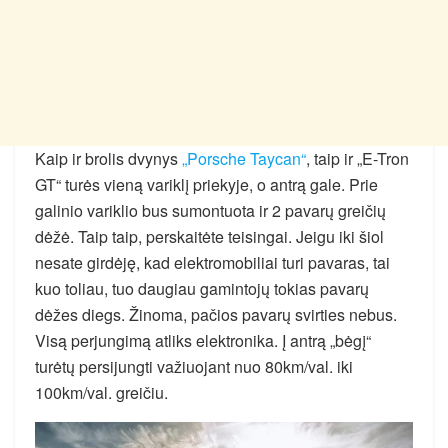
Kaip ir brolis dvynys
„Porsche Taycan“
, taip ir „E-Tron
GT“ turės vieną variklį priekyje, o antrą gale. Prie
galinio variklio bus sumontuota ir 2 pavarų greičių
dėžė. Taip taip, perskaitėte teisingai. Jeigu iki šiol
nesate girdėję, kad elektromobiliai turi pavaras, tai
kuo toliau, tuo daugiau gamintojų tokias pavarų
dėžes diegs. Žinoma, pačios pavarų svirties nebus.
Visą perjungimą atliks elektronika. Į antrą „bėgį“
turėtų persijungti važiuojant nuo 80km/val. iki
100km/val. greičiu.