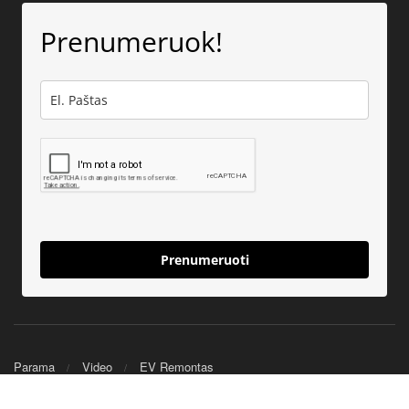
Prenumeruok!
Prenumeruoti
Parama
Video
EV Remontas
© 2025 Nerijus EV