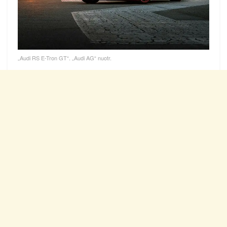
„Audi RS E-Tron GT“. „Audi AG“ nuotr.