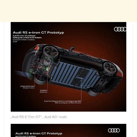
„Audi RS E-Tron GT“. „Audi AG“ nuotr.