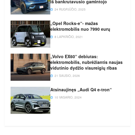
iš bankrutavusio gamintojo
24 RUGPJŪČIO, 2025
„Opel Rocks-e“- mažas
elektromobilis nuo 7990 eurų
8 LAPKRIČIO, 2021
„Volvo EX60“ debiutas:
elektromobilis, nubrėžiantis naujas
vidutinio dydžio visureigių ribas
21 SAUSIO, 2026
Atsinaujinęs „Audi Q4 e-tron“
10 VASARIO, 2024