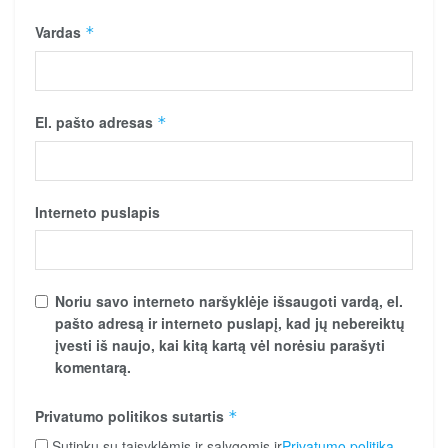
Vardas
*
El. pašto adresas
*
Interneto puslapis
Noriu savo interneto naršyklėje išsaugoti vardą, el.
pašto adresą ir interneto puslapį, kad jų nebereiktų
įvesti iš naujo, kai kitą kartą vėl norėsiu parašyti
komentarą.
Privatumo politikos sutartis
*
Sutinku su taisyklėmis ir sąlygomis ir
Privatumo politika
.