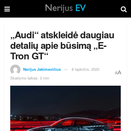
„Audi“ atskleidė daugiau
detalių apie būsimą „E-
Tron GT“
Nerijus Jakimavičius
8 lapkričio, 2020
A
A
Skaitymo laikas: 3 min