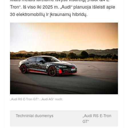
Tron“. Iš viso iki 2025 m. „Audi“ planuoja išleisti apie
30 elektromobilių ir įkraunamų hibridų.
„Audi RS E-Tron GT“. „Audi AG“ nuotr.
Techniniai duomenys
„Audi RS E-Tron
GT“