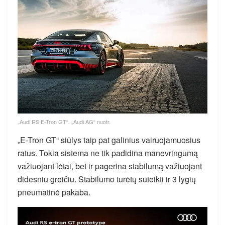
„Audi RS E-Tron GT“. „Audi AG“ nuotr.
„E-Tron GT“ siūlys taip pat galinius vairuojamuosius
ratus. Tokia sistema ne tik padidina manevringumą
važiuojant lėtai, bet ir pagerina stabilumą važiuojant
didesniu greičiu. Stabilumo turėtų suteikti ir 3 lygių
pneumatinė pakaba.