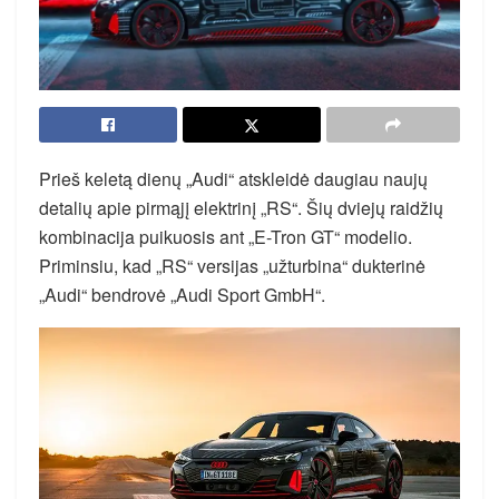
Prieš keletą dienų „Audi“ atskleidė daugiau naujų
detalių apie pirmąjį elektrinį „RS“. Šių dviejų raidžių
kombinacija puikuosis ant „E-Tron GT“ modelio.
Priminsiu, kad „RS“ versijas „užturbina“ dukterinė
„Audi“ bendrovė „Audi Sport GmbH“.