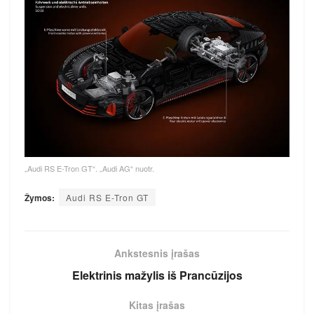
„Audi RS E-Tron GT“. „Audi AG“ nuotr.
Žymos:
Audi RS E-Tron GT
Ankstesnis įrašas
Elektrinis mažylis iš Prancūzijos
Kitas įrašas