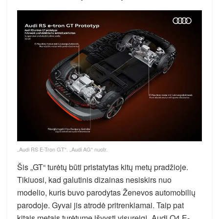
„Audi RS E-Tron GT“. „Audi AG“ nuotr.
Šis „GT“ turėtų būti pristatytas kitų metų pradžioje.
Tikiuosi, kad galutinis dizainas nesiskirs nuo
modelio, kuris buvo parodytas Ženevos automobilių
parodoje. Gyvai jis atrodė pritrenkiamai. Taip pat
kitais metais turėtume išvysti visureigį „Audi Q4 E-