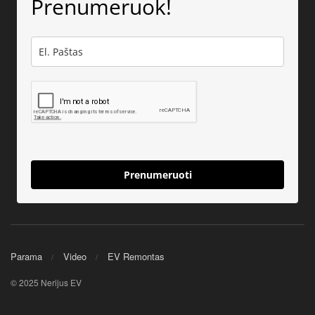
Prenumeruok!
Prenumeruoti
Parama
Video
EV Remontas
© 2025 Nerijus EV