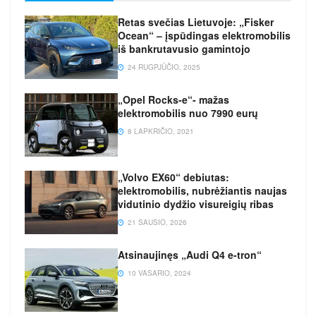
Retas svečias Lietuvoje: „Fisker
Ocean“ – įspūdingas elektromobilis
iš bankrutavusio gamintojo
24 RUGPJŪČIO, 2025
„Opel Rocks-e“- mažas
elektromobilis nuo 7990 eurų
8 LAPKRIČIO, 2021
„Volvo EX60“ debiutas:
elektromobilis, nubrėžiantis naujas
vidutinio dydžio visureigių ribas
21 SAUSIO, 2026
Atsinaujinęs „Audi Q4 e-tron“
10 VASARIO, 2024