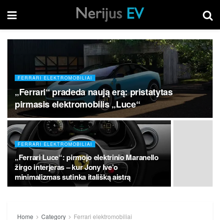
FERRARI ELEKTROMOBILIAI
„Ferrari“ pradeda naują erą: pristatytas
pirmasis elektromobilis „Luce“
FERRARI ELEKTROMOBILIAI
„Ferrari Luce“: pirmojo elektrinio Maranello
žirgo interjeras – kur Jony Ive’o
minimalizmas sutinka itališką aistrą
Home
Category
Ferrari elektromobiliai