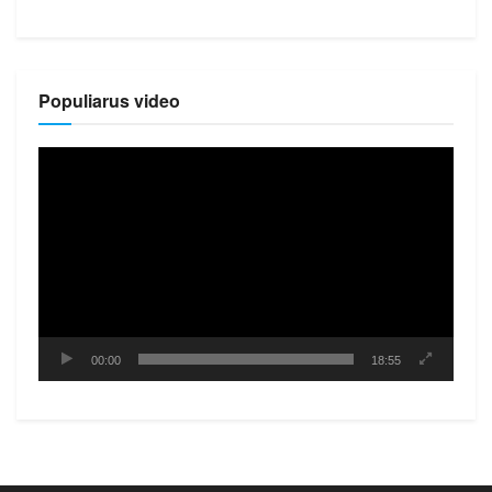
Populiarus video
Video
grotuvas
00:00
18:55