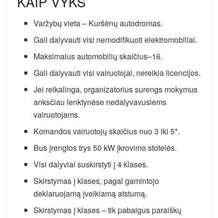
KAIP VYKS
Varžybų vieta – Kuršėnų autodromas.
Gali dalyvauti visi nemodifikuoti elektromobiliai.
Maksimalus automobilių skaičius–16.
Gali dalyvauti visi vairuotojai, nereikia licencijos.
Jei reikalinga, organizatorius surengs mokymus
anksčiau lenktynėse nedalyvavusiems
vairuotojams.
Komandos vairuotojų skaičius nuo 3 iki 5*.
Bus įrengtos trys 50 kW įkrovimo stotelės.
Visi dalyviai suskirstyti į 4 klases.
Skirstymas į klases, pagal gamintojo
deklaruojamą įveikiamą atstumą.
Skirstymas į klases – tik pabaigus paraiškų