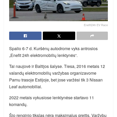
Enefit24h EV Race
Spalio 6-7 d. Kuršėnų autodrome vyks antrosios
„Enefit 24h elektromobilių lenktynės“.
Tai naujovė ir Baltijos šalyse. Tiesa, 2016 metais 12
valandų elektromobilių varžybas organizavome
Parnu trasoje Estijoje, bet jose varžėsi tik 3 Nissan
Leaf automobiliai.
2022 metais vykusiose lenktynėse startavo 11
komandų.
Šio renginio tikslas nėra maksimalus greitis. Varžybų