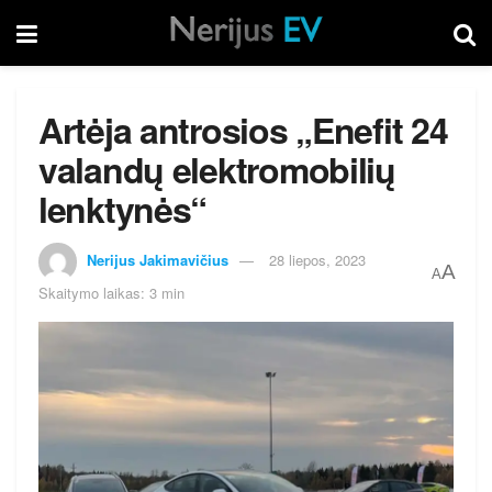
Artėja antrosios „Enefit 24
valandų elektromobilių
lenktynės“
Nerijus Jakimavičius
28 liepos, 2023
A
A
Skaitymo laikas: 3 min