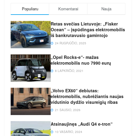
Populiaru
Komentarai
Nauja
Retas svečias Lietuvoje: „Fisker
Ocean“ – įspūdingas elektromobilis
iš bankrutavusio gamintojo
24 RUGPJŪČIO, 2025
„Opel Rocks-e“- mažas
elektromobilis nuo 7990 eurų
8 LAPKRIČIO, 2021
„Volvo EX60“ debiutas:
elektromobilis, nubrėžiantis naujas
vidutinio dydžio visureigių ribas
21 SAUSIO, 2026
Atsinaujinęs „Audi Q4 e-tron“
10 VASARIO, 2024