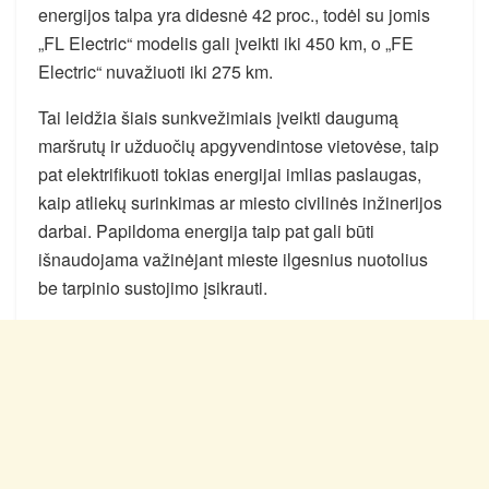
energijos talpa yra didesnė 42 proc., todėl su jomis
„FL Electric“ modelis gali įveikti iki 450 km, o „FE
Electric“ nuvažiuoti iki 275 km.
Tai leidžia šiais sunkvežimiais įveikti daugumą
maršrutų ir užduočių apgyvendintose vietovėse, taip
pat elektrifikuoti tokias energijai imlias paslaugas,
kaip atliekų surinkimas ar miesto civilinės inžinerijos
darbai. Papildoma energija taip pat gali būti
išnaudojama važinėjant mieste ilgesnius nuotolius
be tarpinio sustojimo įsikrauti.