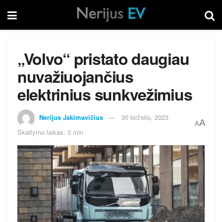
„Volvo“ pristato daugiau
nuvažiuojančius
elektrinius sunkvežimius
Nerijus Jakimavičius
30 birželio, 2023
A
A
Skaitymo laikas: 3 min