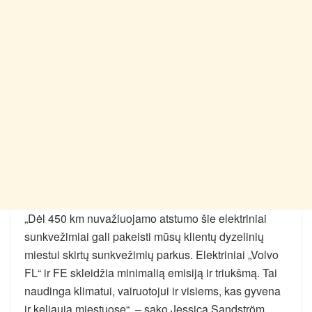
„Dėl 450 km nuvažiuojamo atstumo šie elektriniai
sunkvežimiai gali pakeisti mūsų klientų dyzelinių
miestui skirtų sunkvežimių parkus. Elektriniai „Volvo
FL“ ir FE skleidžia minimalią emisiją ir triukšmą. Tai
naudinga klimatui, vairuotojui ir visiems, kas gyvena
ir keliauja miestuose“, – sako Jessica Sandström,