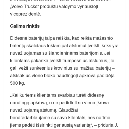
„Volvo Trucks“ produktų valdymo vyriausioji
viceprezidentė.
Galima rinktis
Didesnė baterijų talpa reiškia, kad reikia mažesnio
baterijų skaičiaus tokiam pat atstumui įveikti, koks yra
nuvažiuojamas su šiandieninėms baterijomis. Jei
klientams pakanka įveikti trumpesnius atstumus, jie
gali vežti sunkesnius krovinius su mažiau baterijų –
atsisakius vieno bloko naudingoji apkrova padidėja
500 kg.
„Kai kuriems klientams svarbiau turėti didesnę
naudingą apkrovą, o ne padidinti su viena įkrova
nuvažiuojamą atstumą. Glaudžiai
bendradarbiaujame su savo klientais, nes norime
jiems padėti išsirinkti geriausią variantą“, – priduria J.