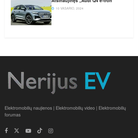
Atsinaujinęs „Audi Q4 e-tron“
10 VASARIO, 2024
Elektromobilių naujienos | Elektromobilių video | Elektromobilių
forumas