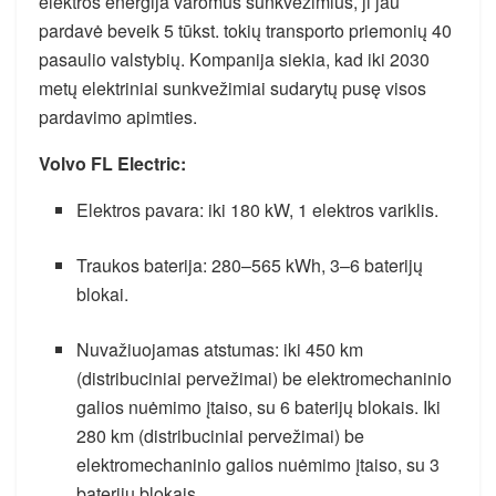
elektros energija varomus sunkvežimius, ji jau
pardavė beveik 5 tūkst. tokių transporto priemonių 40
pasaulio valstybių. Kompanija siekia, kad iki 2030
metų elektriniai sunkvežimiai sudarytų pusę visos
pardavimo apimties.
Volvo FL Electric:
Elektros pavara: iki 180 kW, 1 elektros variklis.
Traukos baterija: 280–565 kWh, 3–6 baterijų
blokai.
Nuvažiuojamas atstumas: iki 450 km
(distribuciniai pervežimai) be elektromechaninio
galios nuėmimo įtaiso, su 6 baterijų blokais. Iki
280 km (distribuciniai pervežimai) be
elektromechaninio galios nuėmimo įtaiso, su 3
baterijų blokais.