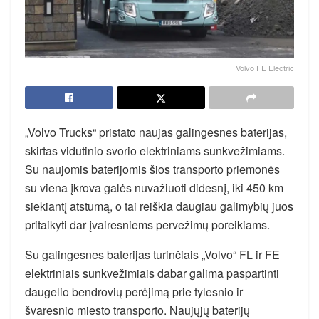
Volvo FE Electric
„Volvo Trucks“ pristato naujas galingesnes baterijas,
skirtas vidutinio svorio elektriniams sunkvežimiams.
Su naujomis baterijomis šios transporto priemonės
su viena įkrova galės nuvažiuoti didesnį, iki 450 km
siekiantį atstumą, o tai reiškia daugiau galimybių juos
pritaikyti dar įvairesniems pervežimų poreikiams.
Su galingesnes baterijas turinčiais „Volvo“ FL ir FE
elektriniais sunkvežimiais dabar galima paspartinti
daugelio bendrovių perėjimą prie tylesnio ir
švaresnio miesto transporto. Naujųjų baterijų