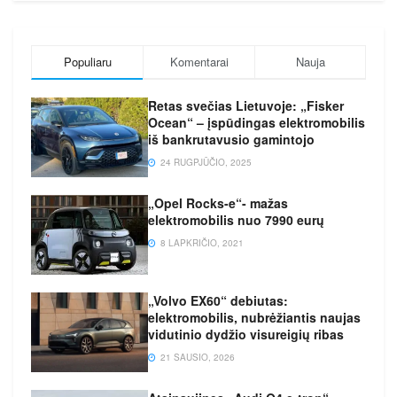
Populiaru
Komentarai
Nauja
Retas svečias Lietuvoje: „Fisker
Ocean“ – įspūdingas elektromobilis
iš bankrutavusio gamintojo
24 RUGPJŪČIO, 2025
„Opel Rocks-e“- mažas
elektromobilis nuo 7990 eurų
8 LAPKRIČIO, 2021
„Volvo EX60“ debiutas:
elektromobilis, nubrėžiantis naujas
vidutinio dydžio visureigių ribas
21 SAUSIO, 2026