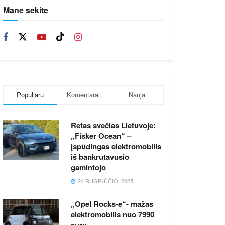
Mane sekite
Populiaru
Komentarai
Nauja
Retas svečias Lietuvoje:
„Fisker Ocean“ –
įspūdingas elektromobilis
iš bankrutavusio
gamintojo
24 RUGPJŪČIO, 2025
„Opel Rocks-e“- mažas
elektromobilis nuo 7990
eurų