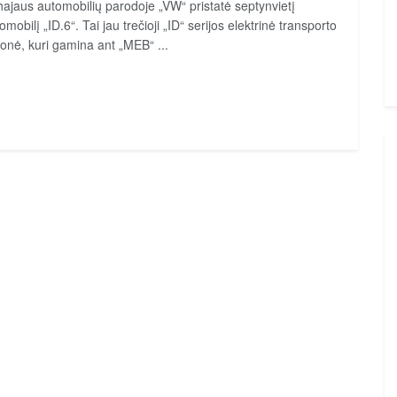
ajaus automobilių parodoje „VW“ pristatė septynvietį
omobilį „ID.6“. Tai jau trečioji „ID“ serijos elektrinė transporto
onė, kuri gamina ant „MEB“ ...