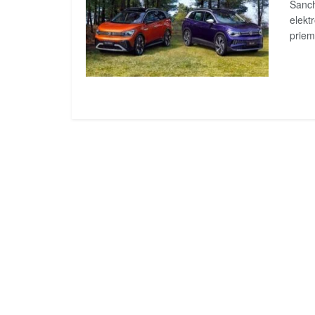
Šanch
elektr
priem