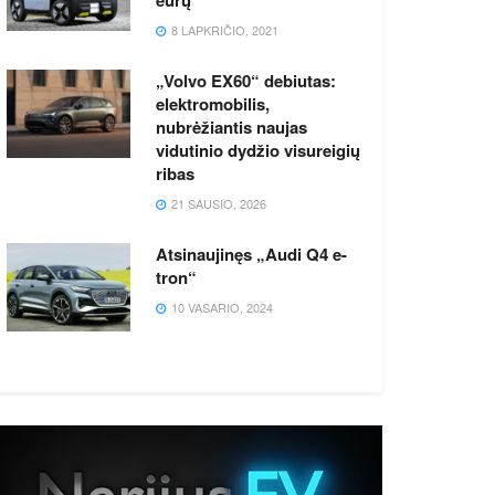
8 LAPKRIČIO, 2021
„Volvo EX60“ debiutas:
elektromobilis,
nubrėžiantis naujas
vidutinio dydžio visureigių
ribas
21 SAUSIO, 2026
Atsinaujinęs „Audi Q4 e-
tron“
10 VASARIO, 2024