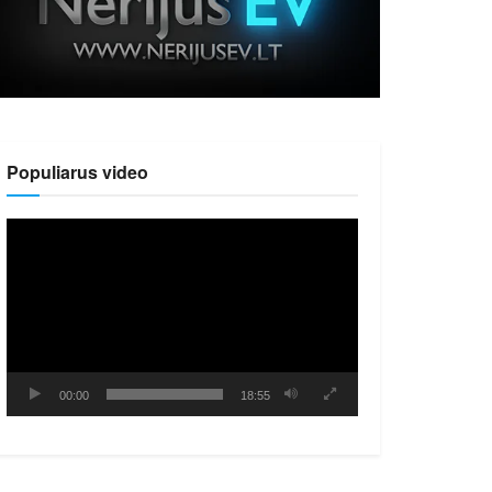
Populiarus video
Video
grotuvas
00:00
18:55