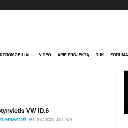
KTROMOBILIAI
VIDEO
APIE PROJEKTĄ
DUK
FORUMA
tynvietis VW ID.6
21 BALANDŽIO, 2021
US JAKIMAVIČIUS
0