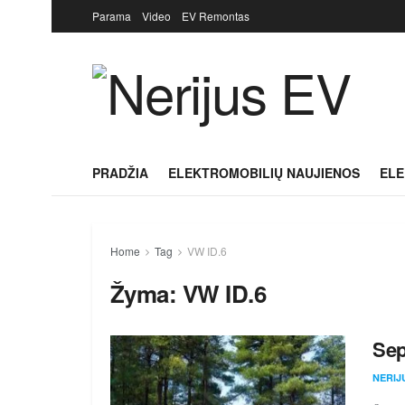
Parama
Video
EV Remontas
PRADŽIA
ELEKTROMOBILIŲ NAUJIENOS
ELE
Home
Tag
VW ID.6
Žyma:
VW ID.6
Sep
NERIJ