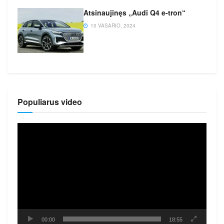
Atsinaujinęs „Audi Q4 e-tron“
10 VASARIO, 2024
Populiarus video
Video
grotuvas
00:00
18:55