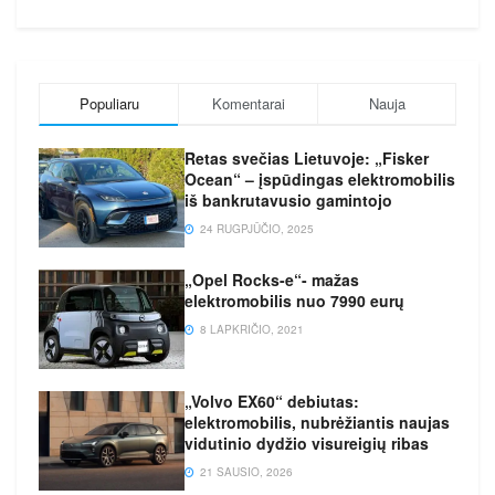
Populiaru
Komentarai
Nauja
Retas svečias Lietuvoje: „Fisker
Ocean“ – įspūdingas elektromobilis
iš bankrutavusio gamintojo
24 RUGPJŪČIO, 2025
„Opel Rocks-e“- mažas
elektromobilis nuo 7990 eurų
8 LAPKRIČIO, 2021
„Volvo EX60“ debiutas:
elektromobilis, nubrėžiantis naujas
vidutinio dydžio visureigių ribas
21 SAUSIO, 2026