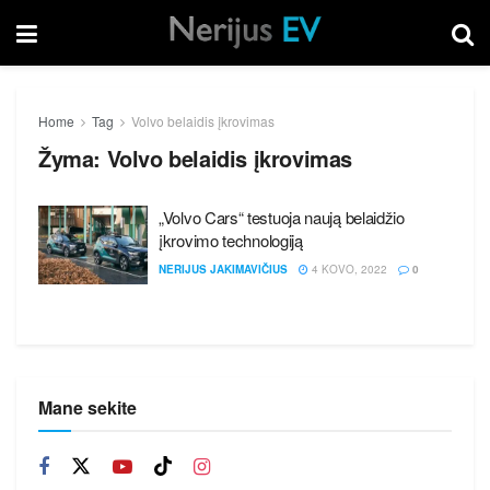
Home
Tag
Volvo belaidis įkrovimas
Žyma:
Volvo belaidis įkrovimas
„Volvo Cars“ testuoja naują belaidžio
įkrovimo technologiją
NERIJUS JAKIMAVIČIUS
4 KOVO, 2022
0
Mane sekite