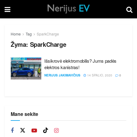
Home
Tag
SparkCharge
Žyma:
SparkCharge
Išsikrovė elektromobilis? Jums padės
elektros kanistras!
NERIJUS JAKIMAVIČIUS
14 SPALIO, 2020
0
Mane sekite