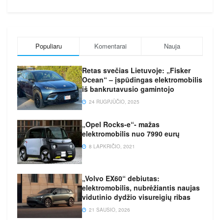
Populiaru
Komentarai
Nauja
Retas svečias Lietuvoje: „Fisker
Ocean“ – įspūdingas elektromobilis
iš bankrutavusio gamintojo
24 RUGPJŪČIO, 2025
„Opel Rocks-e“- mažas
elektromobilis nuo 7990 eurų
8 LAPKRIČIO, 2021
„Volvo EX60“ debiutas:
elektromobilis, nubrėžiantis naujas
vidutinio dydžio visureigių ribas
21 SAUSIO, 2026