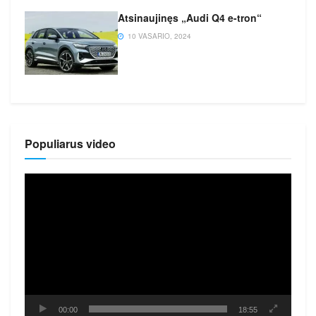
Atsinaujinęs „Audi Q4 e-tron“
10 VASARIO, 2024
Populiarus video
Video
grotuvas
00:00
18:55