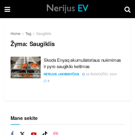
Home
Tag
Saugiklis
Žyma:
Saugiklis
Skoda Enyaq akumuliatoriaus nuėmimas
ir pyro saugiklio keitimas
NERIJUS JAKIMAVIČIUS
26 RUGPJŪČIO, 2024
3
Mane sekite