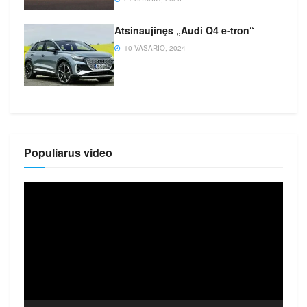
Atsinaujinęs „Audi Q4 e-tron“
10 VASARIO, 2024
Populiarus video
Video
grotuvas