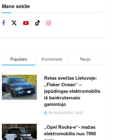
Mane sekite
Populiaru
Komentarai
Nauja
Retas svečias Lietuvoje:
„Fisker Ocean“ –
įspūdingas elektromobilis
iš bankrutavusio
gamintojo
24 RUGPJŪČIO, 2025
„Opel Rocks-e“- mažas
elektromobilis nuo 7990
eurų