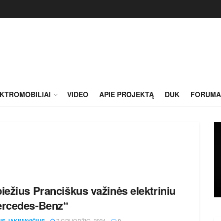
KTROMOBILIAI
VIDEO
APIE PROJEKTĄ
DUK
FORUMA
iežius Pranciškus važinės elektriniu
rcedes-Benz“
7 GRUODŽIO, 2024
US JAKIMAVIČIUS
0