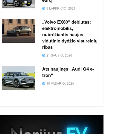
8 LAPKRIČIO, 2021
„Volvo EX60“ debiutas:
elektromobilis,
nubrėžiantis naujas
vidutinio dydžio visureigių
ribas
21 SAUSIO, 2026
Atsinaujinęs „Audi Q4 e-
tron“
10 VASARIO, 2024