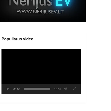
Populiarus video
Video
grotuvas
00:00
18:55