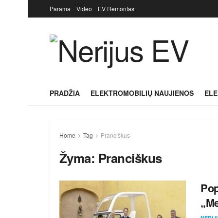
Parama
Video
EV Remontas
PRADŽIA
ELEKTROMOBILIŲ NAUJIENOS
ELE
Home
Tag
Pranciškus
Žyma:
Pranciškus
Pop
„Me
NERIJ