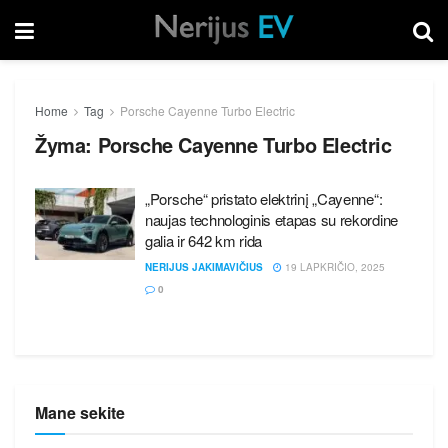
Home
Tag
Porsche Cayenne Turbo Electric
Žyma:
Porsche Cayenne Turbo Electric
„Porsche“ pristato elektrinį „Cayenne“:
naujas technologinis etapas su rekordine
galia ir 642 km rida
NERIJUS JAKIMAVIČIUS
19 LAPKRIČIO, 2025
0
Mane sekite