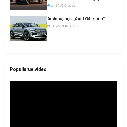
21 SAUSIO, 2026
Atsinaujinęs „Audi Q4 e-tron“
10 VASARIO, 2024
Populiarus video
Video
grotuvas