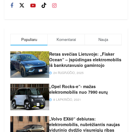
Populiaru
Komentarai
Nauja
Retas svečias Lietuvoje: „Fisker
Ocean“ – įspūdingas elektromobilis
iš bankrutavusio gamintojo
24 RUGPJŪČIO, 2025
„Opel Rocks-e“- mažas
elektromobilis nuo 7990 eurų
8 LAPKRIČIO, 2021
„Volvo EX60“ debiutas:
elektromobilis, nubrėžiantis naujas
vidutinio dydžio visureigių ribas