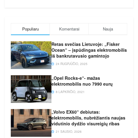
Populiaru
Komentarai
Nauja
Retas svečias Lietuvoje: „Fisker
Ocean“ – įspūdingas elektromobilis
iš bankrutavusio gamintojo
24 RUGPJŪČIO, 2025
„Opel Rocks-e“- mažas
elektromobilis nuo 7990 eurų
8 LAPKRIČIO, 2021
„Volvo EX60“ debiutas:
elektromobilis, nubrėžiantis naujas
vidutinio dydžio visureigių ribas
21 SAUSIO, 2026