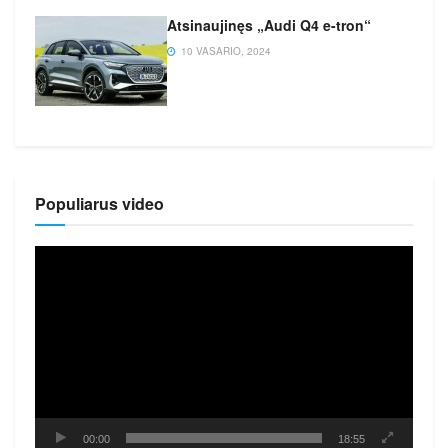
Atsinaujinęs „Audi Q4 e-tron“
10 VASARIO, 2024
Populiarus video
Video
grotuvas
00:00
18:55