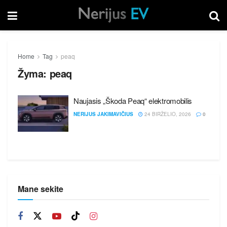
Home
Tag
peaq
Žyma:
peaq
Naujasis „Škoda Peaq“ elektromobilis
NERIJUS JAKIMAVIČIUS
24 BIRŽELIO, 2026
0
Mane sekite