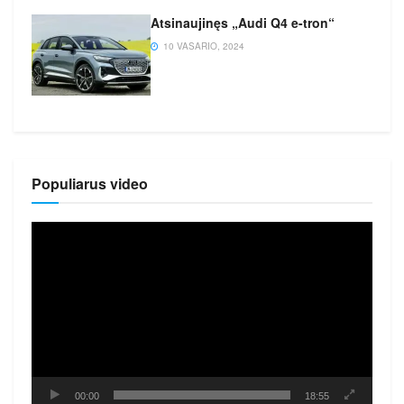
Atsinaujinęs „Audi Q4 e-tron“
10 VASARIO, 2024
Populiarus video
Video
grotuvas
00:00
18:55