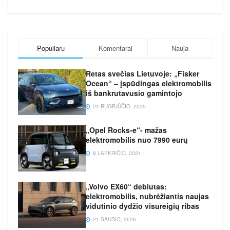
Populiaru
Komentarai
Nauja
Retas svečias Lietuvoje: „Fisker
Ocean“ – įspūdingas elektromobilis
iš bankrutavusio gamintojo
24 RUGPJŪČIO, 2025
„Opel Rocks-e“- mažas
elektromobilis nuo 7990 eurų
8 LAPKRIČIO, 2021
„Volvo EX60“ debiutas:
elektromobilis, nubrėžiantis naujas
vidutinio dydžio visureigių ribas
21 SAUSIO, 2026