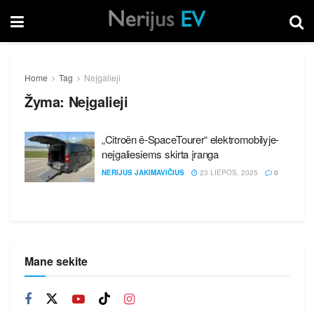
Home
Tag
Neįgalieji
Žyma:
Neįgalieji
„Citroën ë-SpaceTourer“ elektromobilyje-
neįgaliesiems skirta įranga
NERIJUS JAKIMAVIČIUS
23 LIEPOS, 2025
0
Mane sekite