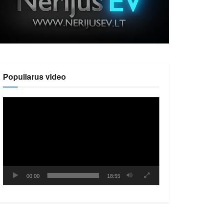
Populiarus video
Video
grotuvas
00:00
18:55