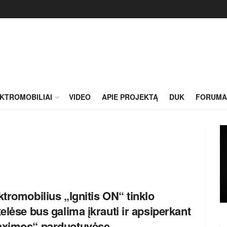
KTROMOBILIAI
VIDEO
APIE PROJEKTĄ
DUK
FORUMA
ktromobilius „Ignitis ON“ tinklo
telėse bus galima įkrauti ir apsiperkant
ximos“ parduotuvėse