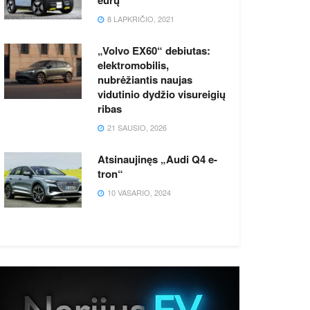
8 LAPKRIČIO, 2021
„Volvo EX60“ debiutas:
elektromobilis,
nubrėžiantis naujas
vidutinio dydžio visureigių
ribas
21 SAUSIO, 2026
Atsinaujinęs „Audi Q4 e-
tron“
10 VASARIO, 2024