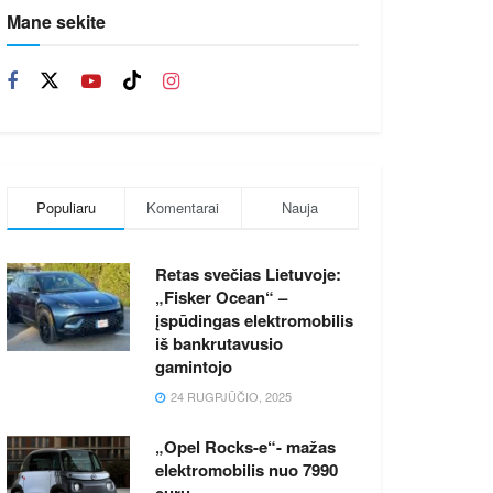
Mane sekite
Populiaru
Komentarai
Nauja
Retas svečias Lietuvoje:
„Fisker Ocean“ –
įspūdingas elektromobilis
iš bankrutavusio
gamintojo
24 RUGPJŪČIO, 2025
„Opel Rocks-e“- mažas
elektromobilis nuo 7990
eurų