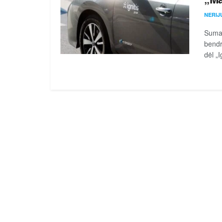
NERIJ
Suman
bendr
dėl „