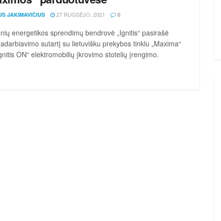
27 RUGSĖJO, 2021
US JAKIMAVIČIUS
0
ių energetikos sprendimų bendrovė „Ignitis“ pasirašė
adarbiavimo sutartį su lietuvišku prekybos tinklu „Maxima“
Ignitis ON“ elektromobilių įkrovimo stotelių įrengimo.