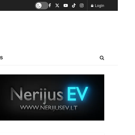
Login
S