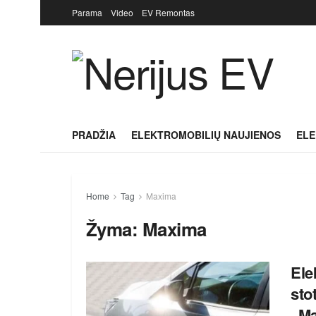
Parama
Video
EV Remontas
PRADŽIA
ELEKTROMOBILIŲ NAUJIENOS
ELE
Home
Tag
Maxima
Žyma:
Maxima
Ele
sto
„Ma