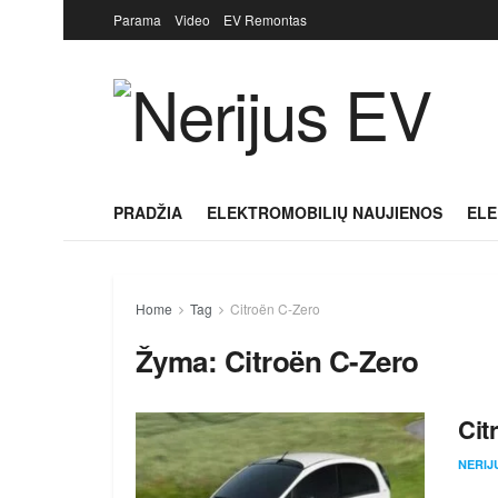
Parama
Video
EV Remontas
PRADŽIA
ELEKTROMOBILIŲ NAUJIENOS
ELE
Home
Tag
Citroën C-Zero
Žyma:
Citroën C-Zero
Cit
NERIJ