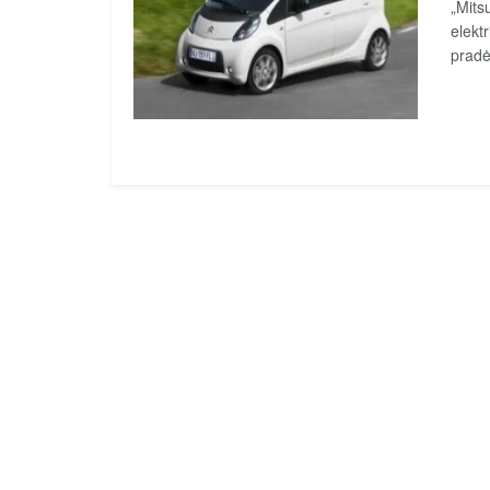
„Mits
elekt
pradė