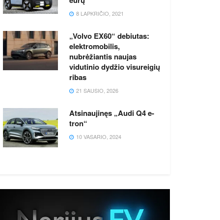
8 LAPKRIČIO, 2021
„Volvo EX60“ debiutas:
elektromobilis,
nubrėžiantis naujas
vidutinio dydžio visureigių
ribas
21 SAUSIO, 2026
Atsinaujinęs „Audi Q4 e-
tron“
10 VASARIO, 2024