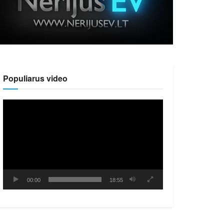
Populiarus video
Video
grotuvas
00:00
18:55