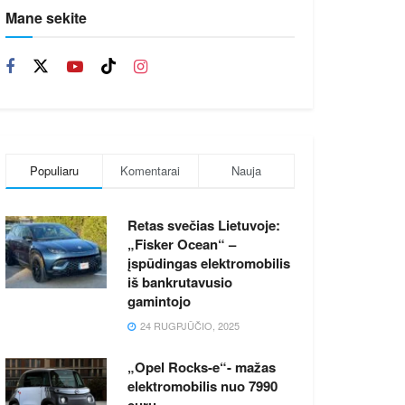
Mane sekite
Populiaru
Komentarai
Nauja
Retas svečias Lietuvoje:
„Fisker Ocean“ –
įspūdingas elektromobilis
iš bankrutavusio
gamintojo
24 RUGPJŪČIO, 2025
„Opel Rocks-e“- mažas
elektromobilis nuo 7990
eurų