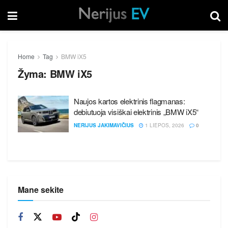
Home
Tag
BMW iX5
Žyma:
BMW iX5
Naujos kartos elektrinis flagmanas:
debiutuoja visiškai elektrinis „BMW iX5“
NERIJUS JAKIMAVIČIUS
1 LIEPOS, 2026
0
Mane sekite