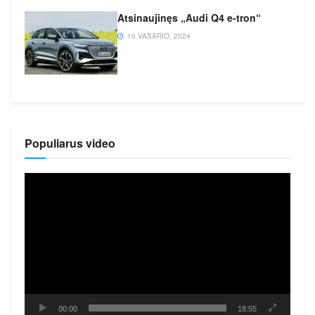
Atsinaujinęs „Audi Q4 e-tron“
10 VASARIO, 2024
Populiarus video
Video
grotuvas
00:00
18:55