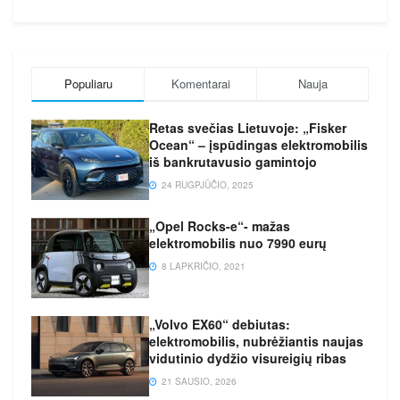
Populiaru
Komentarai
Nauja
Retas svečias Lietuvoje: „Fisker
Ocean“ – įspūdingas elektromobilis
iš bankrutavusio gamintojo
24 RUGPJŪČIO, 2025
„Opel Rocks-e“- mažas
elektromobilis nuo 7990 eurų
8 LAPKRIČIO, 2021
„Volvo EX60“ debiutas:
elektromobilis, nubrėžiantis naujas
vidutinio dydžio visureigių ribas
21 SAUSIO, 2026