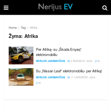
Home
Tag
Afrika
Žyma:
Afrika
Per Afriką- su „Škoda Enyaq“
elektromobiliu
NERIJUS JAKIMAVIČIUS
2 RUGSĖJO, 2025
0
Su „Nissan Leaf“ elektromobiliu- per Afriką!
NERIJUS JAKIMAVIČIUS
17 LAPKRIČIO, 2024
0