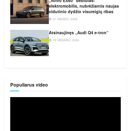
„Volvo EX60“ debiutas:
elektromobilis, nubrėžiantis naujas
vidutinio dydžio visureigių ribas
21 SAUSIO, 2026
Atsinaujinęs „Audi Q4 e-tron“
10 VASARIO, 2024
Populiarus video
Video
grotuvas