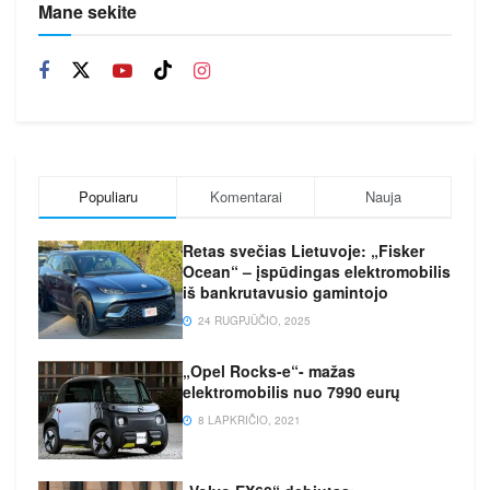
Mane sekite
Populiaru
Komentarai
Nauja
Retas svečias Lietuvoje: „Fisker
Ocean“ – įspūdingas elektromobilis
iš bankrutavusio gamintojo
24 RUGPJŪČIO, 2025
„Opel Rocks-e“- mažas
elektromobilis nuo 7990 eurų
8 LAPKRIČIO, 2021