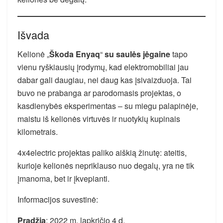
Išvada
Kelionė „
Škoda Enyaq
“
su saulės jėgaine
tapo
vienu ryškiausių įrodymų, kad elektromobiliai jau
dabar gali daugiau, nei daug kas įsivaizduoja. Tai
buvo ne prabanga ar parodomasis projektas, o
kasdienybės eksperimentas – su miegu palapinėje,
maistu iš kelionės virtuvės ir nuotykių kupinais
kilometrais.
4x4electric projektas paliko aiškią žinutę: ateitis,
kurioje kelionės nepriklauso nuo degalų, yra ne tik
įmanoma, bet ir įkvepianti.
Informacijos suvestinė:
Pradžia
: 2022 m. lapkričio 4 d.