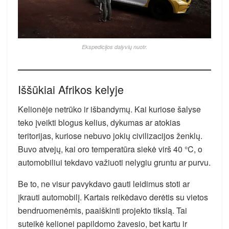
Ekspedicijos dalyvių nuotr.
Iššūkiai Afrikos kelyje
Kelionėje netrūko ir išbandymų. Kai kuriose šalyse
teko įveikti blogus kelius, dykumas ar atokias
teritorijas, kuriose nebuvo jokių civilizacijos ženklų.
Buvo atvejų, kai oro temperatūra siekė virš 40 °C, o
automobiliui tekdavo važiuoti nelygiu gruntu ar purvu.
Be to, ne visur pavykdavo gauti leidimus stoti ar
įkrauti automobilį. Kartais reikėdavo derėtis su vietos
bendruomenėmis, paaiškinti projekto tikslą. Tai
suteikė kelionei papildomo žavesio, bet kartu ir