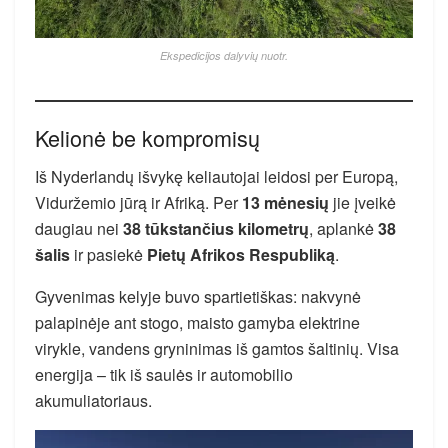
Ekspedicijos dalyvių nuotr.
Kelionė be kompromisų
Iš Nyderlandų išvykę keliautojai leidosi per Europą,
Viduržemio jūrą ir Afriką. Per
13 mėnesių
jie įveikė
daugiau nei
38 tūkstančius kilometrų
, aplankė
38
šalis
ir pasiekė
Pietų Afrikos Respubliką
.
Gyvenimas kelyje buvo spartietiškas: nakvynė
palapinėje ant stogo, maisto gamyba elektrine
virykle, vandens gryninimas iš gamtos šaltinių. Visa
energija – tik iš saulės ir automobilio
akumuliatoriaus.