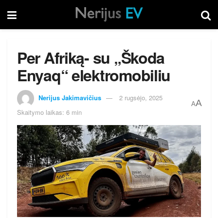
Per Afriką- su „Škoda
Enyaq“ elektromobiliu
Nerijus Jakimavičius
2 rugsėjo, 2025
A
A
Skaitymo laikas: 6 min