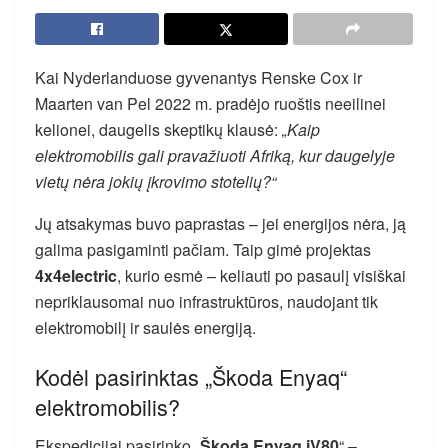
Kai Nyderlanduose gyvenantys Renske Cox ir
Maarten van Pel 2022 m. pradėjo ruoštis neeilinei
kelionei, daugelis skeptikų klausė:
„Kaip
elektromobilis gali pravažiuoti Afriką, kur daugelyje
vietų nėra jokių įkrovimo stotelių?“
Jų atsakymas buvo paprastas – jei energijos nėra, ją
galima pasigaminti pačiam. Taip gimė projektas
4x4electric
, kurio esmė – keliauti po pasaulį visiškai
nepriklausomai nuo infrastruktūros, naudojant tik
elektromobilį ir saulės energiją.
Kodėl pasirinktas „Škoda Enyaq“
elektromobilis?
Ekspedicijai pasirinko „
Škoda Enyaq iV80
“ –