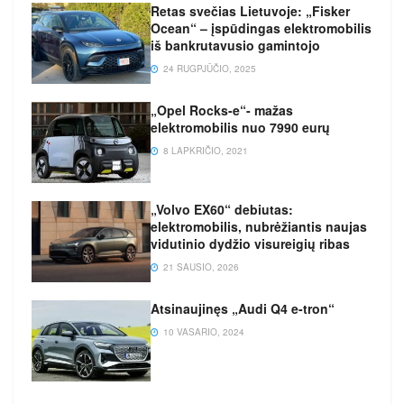
Retas svečias Lietuvoje: „Fisker
Ocean“ – įspūdingas elektromobilis
iš bankrutavusio gamintojo
24 RUGPJŪČIO, 2025
„Opel Rocks-e“- mažas
elektromobilis nuo 7990 eurų
8 LAPKRIČIO, 2021
„Volvo EX60“ debiutas:
elektromobilis, nubrėžiantis naujas
vidutinio dydžio visureigių ribas
21 SAUSIO, 2026
Atsinaujinęs „Audi Q4 e-tron“
10 VASARIO, 2024