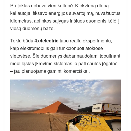
Projektas nebuvo vien kelionė. Kiekvieną dieną
keliautojai fiksavo energijos suvartojimą, nuvažiuotus
kilometrus, aplinkos sąlygas ir šiuos duomenis kėlė į
viešą duomenų bazę.
Tokiu būdu
4x4electric
tapo realiu eksperimentu,
kaip elektromobilis gali funkcionuoti atokiose
vietovėse. Šie duomenys dabar naudojami tobulinant
mobiliąsias įkrovimo sistemas, o pati saulės jėgainė
– jau planuojama gaminti komerciškai.