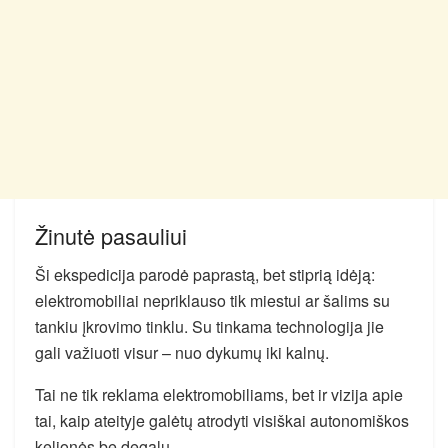
Žinutė pasauliui
Ši ekspedicija parodė paprastą, bet stiprią idėją:
elektromobiliai nepriklauso tik miestui ar šalims su
tankiu įkrovimo tinklu. Su tinkama technologija jie
gali važiuoti visur – nuo dykumų iki kalnų.
Tai ne tik reklama elektromobiliams, bet ir vizija apie
tai, kaip ateityje galėtų atrodyti visiškai autonomiškos
kelionės be degalų.