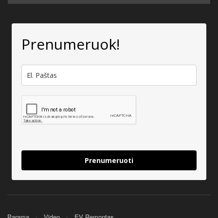
Prenumeruok!
Prenumeruoti
Parama
Video
EV Remontas