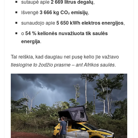
sutaupė apie
2 669 litrus degalų
,
išvengė
3 666 kg CO₂ emisijų
,
sunaudojo apie
5 650 kWh elektros energijos
,
o
54 % kelionės nuvažiuota tik saulės
energija
.
Tai reiškia, kad daugiau nei pusę kelio jie važiavo
tiesiogine to žodžio prasme – ant Afrikos saulės
.