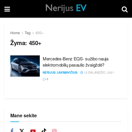
Home
Tag
450+
Žyma:
450+
Mercedes-Benz EQS- sužibo nauja
elektromobilių pasaulio žvaigždė?
NERIJUS JAKIMAVIČIUS
15 BALANDŽIO, 2021
0
Mane sekite