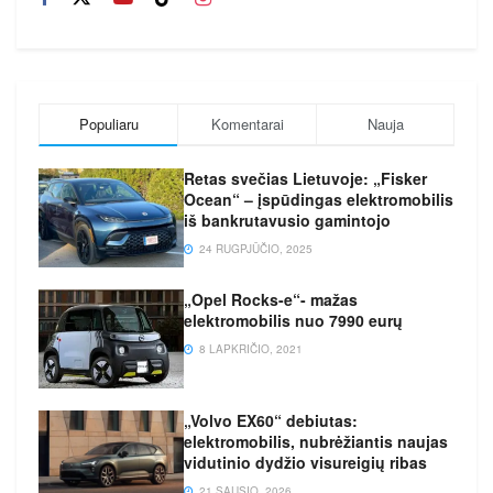
Populiaru
Komentarai
Nauja
Retas svečias Lietuvoje: „Fisker
Ocean“ – įspūdingas elektromobilis
iš bankrutavusio gamintojo
24 RUGPJŪČIO, 2025
„Opel Rocks-e“- mažas
elektromobilis nuo 7990 eurų
8 LAPKRIČIO, 2021
„Volvo EX60“ debiutas:
elektromobilis, nubrėžiantis naujas
vidutinio dydžio visureigių ribas
21 SAUSIO, 2026