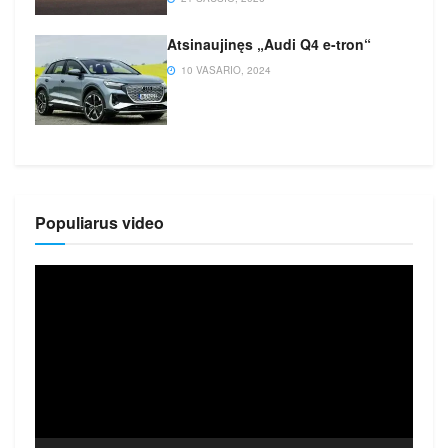
Atsinaujinęs „Audi Q4 e-tron“
10 VASARIO, 2024
Populiarus video
Video
grotuvas