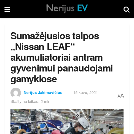
Sumažėjusios talpos
„Nissan LEAF“
akumuliatoriai antram
gyvenimui panaudojami
gamyklose
Nerijus Jakimavičius
15 kovo, 2021
A
A
Skaitymo laikas: 2 min