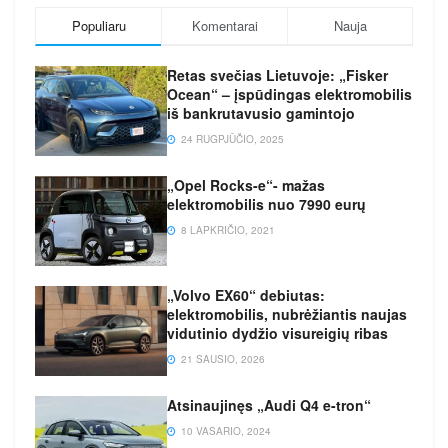
Populiaru
Komentarai
Nauja
Retas svečias Lietuvoje: „Fisker
Ocean“ – įspūdingas elektromobilis
iš bankrutavusio gamintojo
24 RUGPJŪČIO, 2025
„Opel Rocks-e“- mažas
elektromobilis nuo 7990 eurų
8 LAPKRIČIO, 2021
„Volvo EX60“ debiutas:
elektromobilis, nubrėžiantis naujas
vidutinio dydžio visureigių ribas
21 SAUSIO, 2026
Atsinaujinęs „Audi Q4 e-tron“
10 VASARIO, 2024