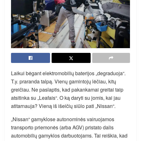
Laikui bėgant elektromobilių baterijos „degraduoja“.
T.y. praranda talpą. Vienų gamintojų lėčiau, kitų
greičiau. Ne paslaptis, kad pakankamai greitai taip
atsitinka su „Leafais“. O ką daryti su jomis, kai jau
atitarnauja? Vieną iš išeičių siūlo pati „Nissan“.
„Nissan“ gamyklose autonominės vairuojamos
transporto priemonės (arba AGV) pristato dalis
automobilių gamyklos darbuotojams. Tai reiškia, kad