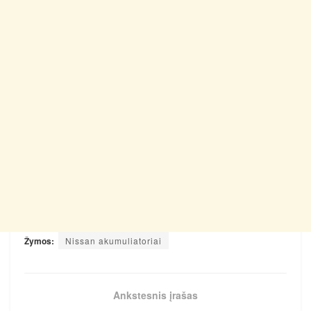
Žymos:
Nissan akumuliatoriai
Ankstesnis įrašas