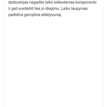
darbuotojas negaišta laiko ieškodamas komponento
ir gali susitelkti ties jo diegimu. Laiko taupymas
padidina gamyklos efektyvumą.