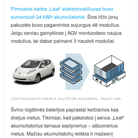
Pirmosios kartos „Leaf“ elektromobiliuose buvo
sumontuoti 24 kWh akumuliatoriai.
Šios ličio jonų
pakuotės buvo pagamintos sujungus 48 modulius.
Jeigu seniau gamyklose į AGV montuodavo naujus
modulius, tai dabar paimami 3 naudoti moduliai.
Į AGV montuojami 3 moduliai iš senų 24 kWh akumuliatorių. „Nissan“ nuotr.
Švino rūgštinės baterijos paprastai keičiamos kas
dvejus metus. Tikimasi, kad pakeistos į senus „Leaf“
akumuliatorius tarnaus septynerius – aštuonerius
metus. Mažiau akumuliatorių reiškia ir mažesnį