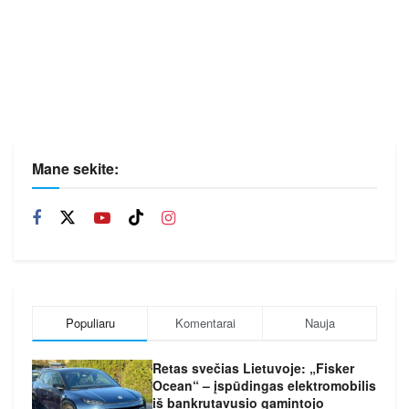
Mane sekite:
Populiaru
Komentarai
Nauja
Retas svečias Lietuvoje: „Fisker
Ocean“ – įspūdingas elektromobilis
iš bankrutavusio gamintojo