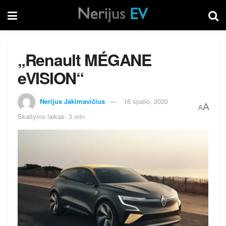
„Renault MÉGANE
eVISION“
Nerijus Jakimavičius
16 spalio, 2020
A
A
Skaitymo laikas: 3 min