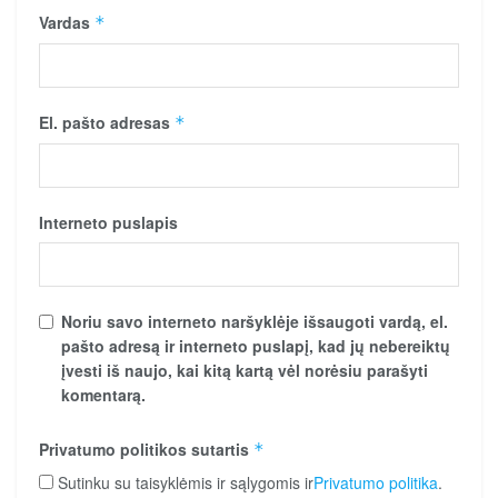
Vardas
*
El. pašto adresas
*
Interneto puslapis
Noriu savo interneto naršyklėje išsaugoti vardą, el.
pašto adresą ir interneto puslapį, kad jų nebereiktų
įvesti iš naujo, kai kitą kartą vėl norėsiu parašyti
komentarą.
Privatumo politikos sutartis
*
Sutinku su taisyklėmis ir sąlygomis ir
Privatumo politika
.