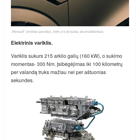
„Renault“ ženklas parodys, kiek yra įkrautas akumuliatoriaus.
Elektrinis variklis.
Variklis sukurs 215 arklio galių (160 kW), o sukimo
momentas- 300 Nm. Įsibėgėjimas iki 100 kilometrų
per valandą truks mažiau nei per aštuonias
sekundes.