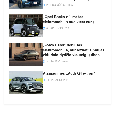
24 RUGPJŪČIO, 2025
„Opel Rocks-e“- mažas
elektromobilis nuo 7990 eurų
8 LAPKRIČIO, 2021
„Volvo EX60“ debiutas:
elektromobilis, nubrėžiantis naujas
vidutinio dydžio visureigių ribas
21 SAUSIO, 2026
Atsinaujinęs „Audi Q4 e-tron“
10 VASARIO, 2024