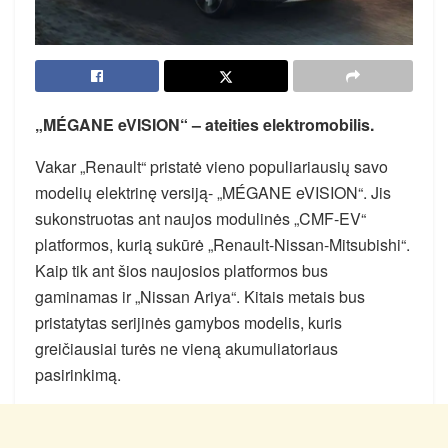
„MÉGANE eVISION“ – ateities elektromobilis.
Vakar „Renault“ pristatė vieno populiariausių savo
modelių elektrinę versiją- „MÉGANE eVISION“. Jis
sukonstruotas ant naujos modulinės „CMF-EV“
platformos, kurią sukūrė „Renault-Nissan-Mitsubishi“.
Kaip tik ant šios naujosios platformos bus
gaminamas ir „Nissan Ariya“. Kitais metais bus
pristatytas serijinės gamybos modelis, kuris
greičiausiai turės ne vieną akumuliatoriaus
pasirinkimą.