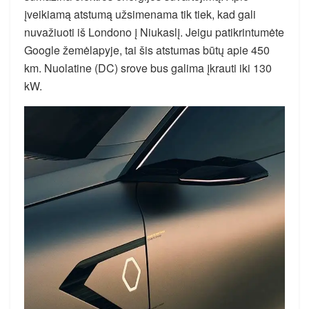
įveikiamą atstumą užsimenama tik tiek, kad gali
nuvažiuoti iš Londono į Niukaslį. Jeigu patikrintumėte
Google žemėlapyje, tai šis atstumas būtų apie 450
km. Nuolatine (DC) srove bus galima įkrauti iki 130
kW.