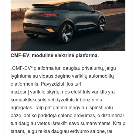
CMF-EV: modulinė elektrinė platforma.
„CMF-EV“ platforma turi daugiau privalumų, jeigu
lygintume su vidaus degimo variklių automobilių
platformomis. Pavyzdžiui, jos turi
mažesnį variklio skyrių, nes elektrinis variklis yra
kompaktiškesnis nei dyzelinis ir benzininis
agregatas. Taip pat galima lengviau išplėsti ratų
bazę, dėl ko padidėja salono erdvumas, o dizaineriai
turi daugiau vietos išreikšti savo sumanymams. Kitaip
tariant, jeigu reikia daugiau erdvumo salone, tai