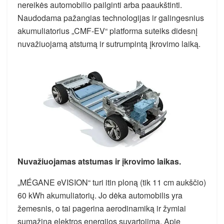
nereikės automobilio pailginti arba paaukštinti.
Naudodama pažangias technologijas ir galingesnius
akumuliatorius „CMF-EV“ platforma suteiks didesnį
nuvažiuojamą atstumą ir sutrumpintą įkrovimo laiką.
Nuvažiuojamas atstumas ir įkrovimo laikas.
„MÉGANE eVISION“ turi itin ploną (tik 11 cm aukščio)
60 kWh akumuliatorių. Jo dėka automobilis yra
žemesnis, o tai pagerina aerodinamiką ir žymiai
sumažina elektros energijos suvartojimą. Apie