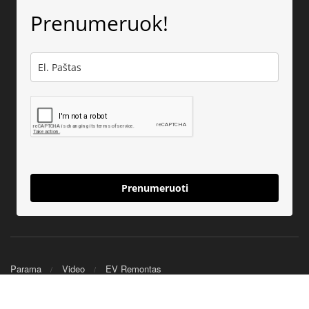
Prenumeruok!
Prenumeruoti
Parama
Video
EV Remontas
© 2025 Nerijus EV