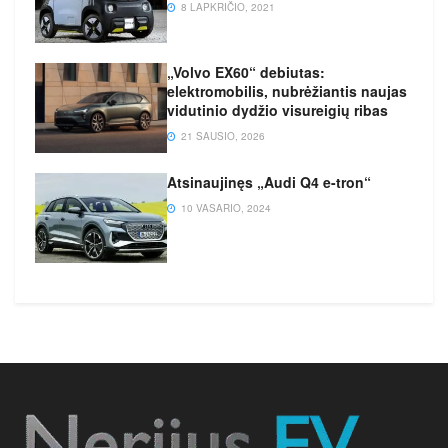
8 LAPKRIČIO, 2021
„Volvo EX60“ debiutas:
elektromobilis, nubrėžiantis naujas
vidutinio dydžio visureigių ribas
21 SAUSIO, 2026
Atsinaujinęs „Audi Q4 e-tron“
10 VASARIO, 2024