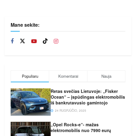
Mane sekite:
Populiaru
Komentarai
Nauja
Retas svečias Lietuvoje: „Fisker
Ocean“ – įspūdingas elektromobilis
iš bankrutavusio gamintojo
24 RUGPJŪČIO, 2025
„Opel Rocks-e“- mažas
elektromobilis nuo 7990 eurų