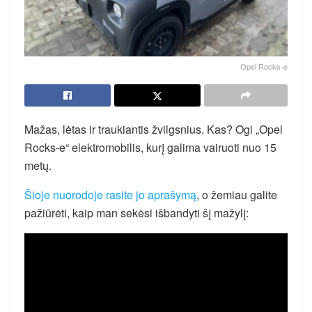
Opel Rocks-e
Mažas, lėtas ir traukiantis žvilgsnius. Kas? Ogi „Opel
Rocks-e“ elektromobilis, kurį galima vairuoti nuo 15
metų.
Šioje nuorodoje rasite jo aprašymą
, o žemiau galite
pažiūrėti, kaip man sekėsi išbandyti šį mažylį: