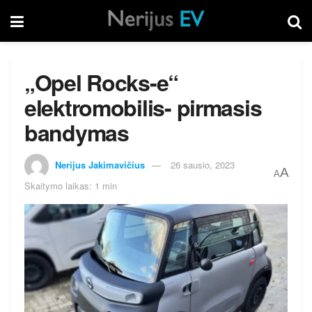
„Opel Rocks-e“
elektromobilis- pirmasis
bandymas
Nerijus Jakimavičius
26 sausio, 2023
A
A
Skaitymo laikas: 1 min