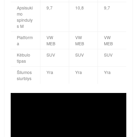
Apsisuki
9,7
10,8
9,7
mo
spinduly
s M
Platform
VW
VW
VW
a
MEB
MEB
MEB
Kėbulo
SUV
SUV
SUV
tipas
Šilumos
Yra
Yra
Yra
siurblys