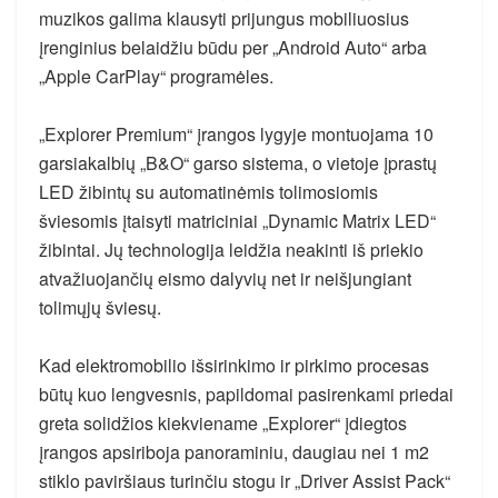
muzikos galima klausyti prijungus mobiliuosius
įrenginius belaidžiu būdu per „Android Auto“ arba
„Apple CarPlay“ programėles.
„Explorer Premium“ įrangos lygyje montuojama 10
garsiakalbių „B&O“ garso sistema, o vietoje įprastų
LED žibintų su automatinėmis tolimosiomis
šviesomis įtaisyti matriciniai „Dynamic Matrix LED“
žibintai. Jų technologija leidžia neakinti iš priekio
atvažiuojančių eismo dalyvių net ir neišjungiant
tolimųjų šviesų.
Kad elektromobilio išsirinkimo ir pirkimo procesas
būtų kuo lengvesnis, papildomai pasirenkami priedai
greta solidžios kiekviename „Explorer“ įdiegtos
įrangos apsiriboja panoraminiu, daugiau nei 1 m2
stiklo paviršiaus turinčiu stogu ir „Driver Assist Pack“