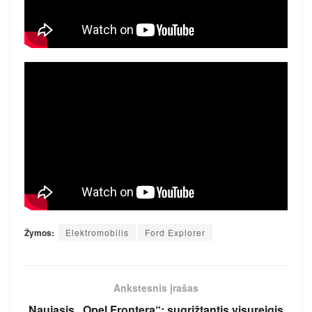
Žymos:
Elektromobilis
Ford Explorer
Ankstesnis įrašas
Naujasis „Opel Frontera“: sugrįžtantis visureigis