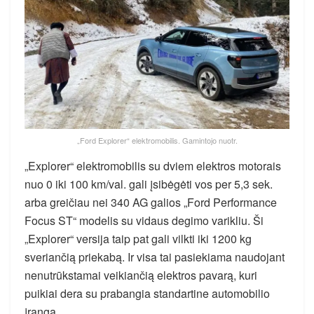
„Ford Explorer“ elektromobilis. Gamintojo nuotr.
„Explorer“ elektromobilis su dviem elektros motorais
nuo 0 iki 100 km/val. gali įsibėgėti vos per 5,3 sek.
arba greičiau nei 340 AG galios „Ford Performance
Focus ST“ modelis su vidaus degimo varikliu. Ši
„Explorer“ versija taip pat gali vilkti iki 1200 kg
sveriančią priekabą. Ir visa tai pasiekiama naudojant
nenutrūkstamai veikiančią elektros pavarą, kuri
puikiai dera su prabangia standartine automobilio
įranga.