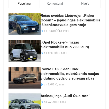
Populiaru
Komentarai
Nauja
Retas svečias Lietuvoje: „Fisker
Ocean“ – įspūdingas elektromobilis
iš bankrutavusio gamintojo
24 RUGPJŪČIO, 2025
„Opel Rocks-e“- mažas
elektromobilis nuo 7990 eurų
8 LAPKRIČIO, 2021
„Volvo EX60“ debiutas:
elektromobilis, nubrėžiantis naujas
vidutinio dydžio visureigių ribas
21 SAUSIO, 2026
Atsinaujinęs „Audi Q4 e-tron“
10 VASARIO, 2024