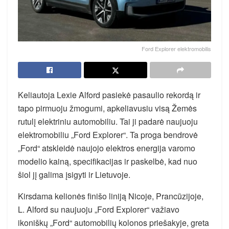
Ford Explorer elektromobilis
Keliautoja Lexie Alford pasiekė pasaulio rekordą ir
tapo pirmuoju žmogumi, apkeliavusiu visą Žemės
rutulį elektriniu automobiliu. Tai ji padarė naujuoju
elektromobiliu „Ford Explorer“. Ta proga bendrovė
„Ford“ atskleidė naujojo elektros energija varomo
modelio kainą, specifikacijas ir paskelbė, kad nuo
šiol jį galima įsigyti ir Lietuvoje.
Kirsdama kelionės finišo liniją Nicoje, Prancūzijoje,
L. Alford su naujuoju „Ford Explorer“ važiavo
ikoniškų „Ford“ automobilių kolonos priešakyje, greta