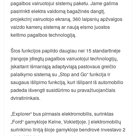
pagalbos vairuotojui sistemų paketu. Jame galima
pasirinkti elektra valdomą bagažinės dangtį,
projekcinį vairuotojo ekraną, 360 laipsnių apžvalgos
vaizdo kamerų sistemą ar naują eismo juostos
keitimo pagalbos technologiją.
Šios funkcijos papildo daugiau nei 15 standartinėje
įrangoje įdiegtų pagalbos vairuotojui technologijų,
įskaitant išmaniąją adaptyviąją pastovaus greičio
palaikymo sistemą su „Stop and Go“ funkcija ir
saugaus išlipimo funkciją, kuri išlipant iš automobilio
padeda išvengti susidūrimo su pravažiuojančiais
dviratininkais.
„Explorer“ bus pirmasis elektromobilis, surinktas
„Ford“ gamykloje Kelne, Vokietijoje. Į elektromobilių
surinkimo liniją šioje gamykloje bendrovė investavo 2