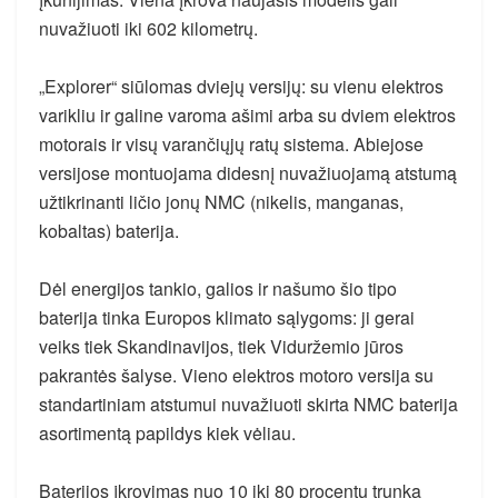
nuvažiuoti iki 602 kilometrų.
„Explorer“ siūlomas dviejų versijų: su vienu elektros
varikliu ir galine varoma ašimi arba su dviem elektros
motorais ir visų varančiųjų ratų sistema. Abiejose
versijose montuojama didesnį nuvažiuojamą atstumą
užtikrinanti ličio jonų NMC (nikelis, manganas,
kobaltas) baterija.
Dėl energijos tankio, galios ir našumo šio tipo
baterija tinka Europos klimato sąlygoms: ji gerai
veiks tiek Skandinavijos, tiek Viduržemio jūros
pakrantės šalyse. Vieno elektros motoro versija su
standartiniam atstumui nuvažiuoti skirta NMC baterija
asortimentą papildys kiek vėliau.
Baterijos įkrovimas nuo 10 iki 80 procentų trunka