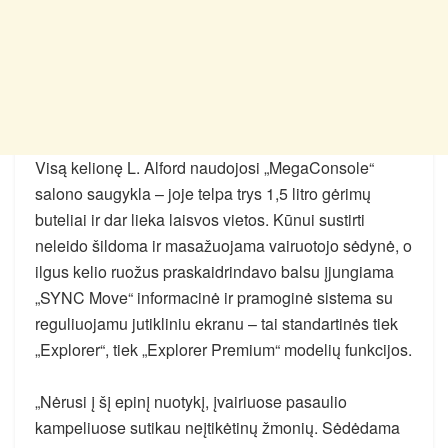
Visą kelionę L. Alford naudojosi „MegaConsole“
salono saugykla – joje telpa trys 1,5 litro gėrimų
buteliai ir dar lieka laisvos vietos. Kūnui sustirti
neleido šildoma ir masažuojama vairuotojo sėdynė, o
ilgus kelio ruožus praskaidrindavo balsu įjungiama
„SYNC Move“ informacinė ir pramoginė sistema su
reguliuojamu jutikliniu ekranu – tai standartinės tiek
„Explorer“, tiek „Explorer Premium“ modelių funkcijos.
„Nėrusi į šį epinį nuotykį, įvairiuose pasaulio
kampeliuose sutikau neįtikėtinų žmonių. Sėdėdama