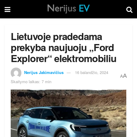
Lietuvoje pradedama
prekyba naujuoju „Ford
Explorer“ elektromobiliu
Nerijus Jakimavičius
16 balandžio, 2024
A
A
Skaitymo laikas: 7 min