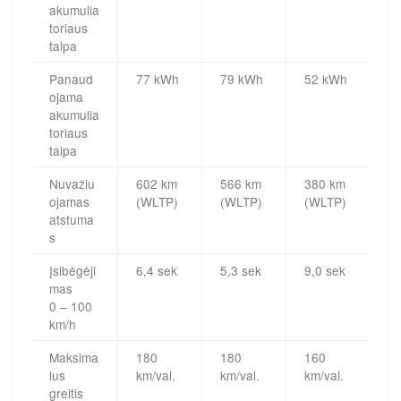
akumulia
toriaus
talpa
Panaud
77 kWh
79 kWh
52 kWh
ojama
akumulia
toriaus
talpa
Nuvažiu
602 km
566 km
380 km
ojamas
(WLTP)
(WLTP)
(WLTP)
atstuma
s
Įsibėgėji
6,4 sek
5,3 sek
9,0 sek
mas
0 – 100
km/h
Maksima
180
180
160
lus
km/val.
km/val.
km/val.
greitis