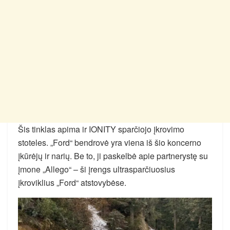
Šis tinklas apima ir IONITY sparčiojo įkrovimo
stoteles. „Ford“ bendrovė yra viena iš šio koncerno
įkūrėjų ir narių. Be to, ji paskelbė apie partnerystę su
įmone „Allego“ – ši įrengs ultrasparčiuosius
įkroviklius „Ford“ atstovybėse.