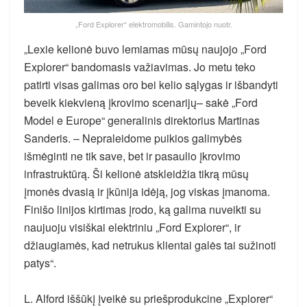
„Ford Explorer“ elektromobilis. Gamintojo nuotr.
„Lexie kelionė buvo lemiamas mūsų naujojo „Ford
Explorer“ bandomasis važiavimas. Jo metu teko
patirti visas galimas oro bei kelio sąlygas ir išbandyti
beveik kiekvieną įkrovimo scenarijų– sakė „Ford
Model e Europe“ generalinis direktorius Martinas
Sanderis. – Nepraleidome puikios galimybės
išmėginti ne tik save, bet ir pasaulio įkrovimo
infrastruktūrą. Ši kelionė atskleidžia tikrą mūsų
įmonės dvasią ir įkūnija idėją, jog viskas įmanoma.
Finišo linijos kirtimas įrodo, ką galima nuveikti su
naujuoju visiškai elektriniu „Ford Explorer“, ir
džiaugiamės, kad netrukus klientai galės tai sužinoti
patys“.
L. Alford iššūkį įveikė su priešprodukcine „Explorer“