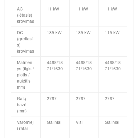
AC
11 kW
11 kW
11 kW
(lėtasis)
krovimas
DC
135 kW
185 kW
115 kW
(greitasi
s)
krovimas
Matmen
4468/18
4468/18
4468/18
ys (ilgis /
71/1630
71/1630
71/1630
plotis /
aukštis
mm)
Ratų
2767
2767
2767
bazė
(mm)
Varomiej
Galiniai
Visi
Galiniai
i ratai