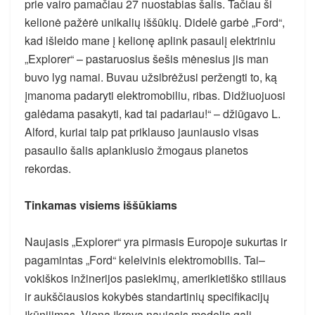
prie vairo pamačiau 27 nuostabias šalis. Tačiau ši
kelionė pažėrė unikalių iššūkių. Didelė garbė „Ford“,
kad išleido mane į kelionę aplink pasaulį elektriniu
„Explorer“ – pastaruosius šešis mėnesius jis man
buvo lyg namai. Buvau užsibrėžusi peržengti to, ką
įmanoma padaryti elektromobiliu, ribas. Didžiuojuosi
galėdama pasakyti, kad tai padariau!“ – džiūgavo L.
Alford, kuriai taip pat priklauso jauniausio visas
pasaulio šalis aplankiusio žmogaus planetos
rekordas.
Tinkamas visiems iššūkiams
Naujasis „Explorer“ yra pirmasis Europoje sukurtas ir
pagamintas „Ford“ keleivinis elektromobilis. Tai–
vokiškos inžinerijos pasiekimų, amerikietiško stiliaus
ir aukščiausios kokybės standartinių specifikacijų
įkūnijimas. Viena įkrova naujasis modelis gali