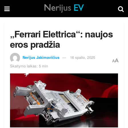
„Ferrari Elettrica“: naujos
eros pradžia
Nerijus Jakimavičius
16 spalio, 2025
A
A
Skaitymo laikas: 5 min