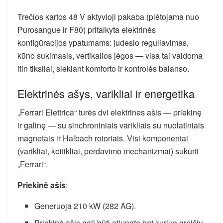
Trečios kartos 48 V aktyvioji pakaba (plėtojama nuo
Purosangue ir F80) pritaikyta elektrinės
konfigūracijos ypatumams: judesio reguliavimas,
kūno sukimasis, vertikalios jėgos — visa tai valdoma
itin tiksliai, siekiant komforto ir kontrolės balanso.
Elektrinės ašys, varikliai ir energetika
„Ferrari Elettrica“ turės dvi elektrines ašis — priekinę
ir galinę — su sinchroniniais varikliais su nuolatiniais
magnetais ir Halbach rotoriais. Visi komponentai
(varikliai, keitikliai, perdavimo mechanizmai) sukurti
„Ferrari“.
Priekinė ašis
:
Generuoja 210 kW (282 AG).
Priekinė ašis gali būti atjungta bet kuriuo greičiu,