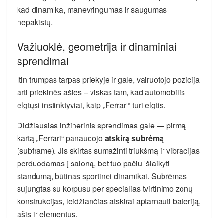
kad dinamika, manevringumas ir saugumas
nepakistų.
Važiuoklė, geometrija ir dinaminiai
sprendimai
Itin trumpas tarpas priekyje ir gale, vairuotojo pozicija
arti priekinės ašies – viskas tam, kad automobilis
elgtųsi instinktyviai, kaip „Ferrari“ turi elgtis.
Didžiausias inžinerinis sprendimas gale — pirmą
kartą „Ferrari“ panaudojo
atskirą subrėmą
(subframe). Jis skirtas sumažinti triukšmą ir vibracijas
perduodamas į saloną, bet tuo pačiu išlaikyti
standumą, būtinas sportinei dinamikai. Subrėmas
sujungtas su korpusu per specialias tvirtinimo zonų
konstrukcijas, leidžiančias atskirai aptarnauti bateriją,
ašis ir elementus.