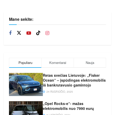
Mane sekite:
Populiaru
Komentarai
Nauja
Retas svečias Lietuvoje: „Fisker
Ocean“ – įspūdingas elektromobilis
iš bankrutavusio gamintojo
24 RUGPJŪČIO, 2025
„Opel Rocks-e“- mažas
elektromobilis nuo 7990 eurų
8 LAPKRIČIO, 2021