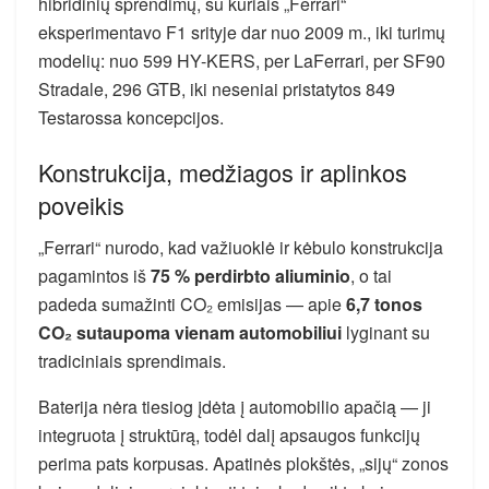
hibridinių sprendimų, su kuriais „Ferrari“
eksperimentavo F1 srityje dar nuo 2009 m., iki turimų
modelių: nuo 599 HY-KERS, per LaFerrari, per SF90
Stradale, 296 GTB, iki neseniai pristatytos 849
Testarossa koncepcijos.
Konstrukcija, medžiagos ir aplinkos
poveikis
„Ferrari“ nurodo, kad važiuoklė ir kėbulo konstrukcija
pagamintos iš
75 % perdirbto aliuminio
, o tai
padeda sumažinti CO₂ emisijas — apie
6,7 tonos
CO₂ sutaupoma vienam automobiliui
lyginant su
tradiciniais sprendimais.
Baterija nėra tiesiog įdėta į automobilio apačią — ji
integruota į struktūrą, todėl dalį apsaugos funkcijų
perima pats korpusas. Apatinės plokštės, „sijų“ zonos