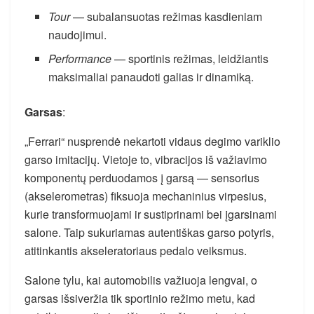
Tour
— subalansuotas režimas kasdieniam
naudojimui.
Performance
— sportinis režimas, leidžiantis
maksimaliai panaudoti galias ir dinamiką.
Garsas
:
„Ferrari“ nusprendė nekartoti vidaus degimo variklio
garso imitacijų. Vietoje to, vibracijos iš važiavimo
komponentų perduodamos į garsą — sensorius
(akselerometras) fiksuoja mechaninius virpesius,
kurie transformuojami ir sustiprinami bei įgarsinami
salone. Taip sukuriamas autentiškas garso potyris,
atitinkantis akseleratoriaus pedalo veiksmus.
Salone tylu, kai automobilis važiuoja lengvai, o
garsas išsiveržia tik sportinio režimo metu, kad