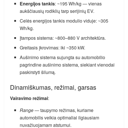
Energijos tankis
: ~195 Wh/kg — vienas
aukščiausių rodiklių tarp serijinių EV.
Celės energijos tankis modulio viduje: ~305
Wh/kg.
Įtampos sistema: ~800–880 V architektūra.
Greitasis įkrovimas: iki ~350 kW.
Aušinimo sistema sujungta su automobilio
pagrindine aušinimo sistema, siekiant vienodai
paskirstyti šilumą.
Dinamiškumas, režimai, garsas
Vairavimo režimai
:
Range
— taupymo režimas, kuriame
automobilis veikia optimaliai ilgiausiam
nuvažiuojamam atstumui.