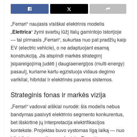
„Ferrari“ naujasis visiškai elektrinis modelis
„
Elettrica
“ žymi svarbų lūžį italų gamintojo istorijoje
— tai pirmasis „Ferrari“, sukurtas nuo pat pradžių kaip
EV (electric vehicle), o ne adaptuojant esamą
konstrukciją. Jis atspindi markės strateginį
įsipareigojimą judėti į daugiaenergijos (multi-energy)
pasaulį, kuriame kartu egzistuoja vidaus degimo
varikliai, hibridai ir elektrinės pavaros sistemos.
Strateginis fonas ir markės vizija
„Ferrari“ vadovai aiškiai nurodė: šis modelis nebus
bandymas pasivyti elektrinio segmento konkurentus,
bet išskirtinė jų interpretacija elektrifikacijos
kontekste. Projektas buvo vystomas ilgą laiką — nuo