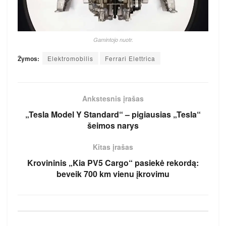
Gamintojo nuotr.
Žymos:
Elektromobilis
Ferrari Elettrica
Ankstesnis įrašas
„Tesla Model Y Standard“ – pigiausias „Tesla“
šeimos narys
Kitas įrašas
Krovininis „Kia PV5 Cargo“ pasiekė rekordą:
beveik 700 km vienu įkrovimu