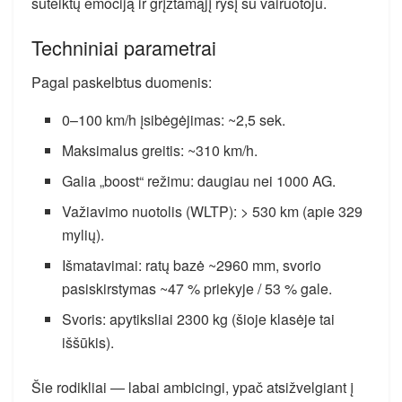
suteiktų emociją ir grįžtamąjį ryšį su vairuotoju.
Techniniai parametrai
Pagal paskelbtus duomenis:
0–100 km/h įsibėgėjimas: ~2,5 sek.
Maksimalus greitis: ~310 km/h.
Galia „boost“ režimu: daugiau nei 1000 AG.
Važiavimo nuotolis (WLTP): > 530 km (apie 329
mylių).
Išmatavimai: ratų bazė ~2960 mm, svorio
pasiskirstymas ~47 % priekyje / 53 % gale.
Svoris: apytiksliai 2300 kg (šioje klasėje tai
iššūkis).
Šie rodikliai — labai ambicingi, ypač atsižvelgiant į