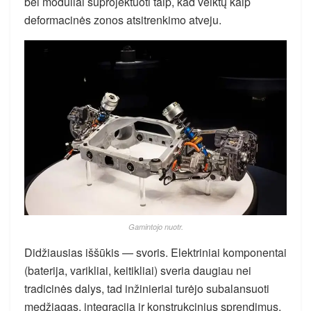
bei moduliai suprojektuoti taip, kad veiktų kaip
deformacinės zonos atsitrenkimo atveju.
Gamintojo nuotr.
Didžiausias iššūkis — svoris. Elektriniai komponentai
(baterija, varikliai, keitikliai) sveria daugiau nei
tradicinės dalys, tad inžinieriai turėjo subalansuoti
medžiagas, integraciją ir konstrukcinius sprendimus,