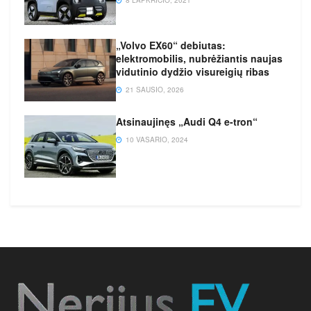
„Volvo EX60“ debiutas:
elektromobilis, nubrėžiantis naujas
vidutinio dydžio visureigių ribas
21 SAUSIO, 2026
Atsinaujinęs „Audi Q4 e-tron“
10 VASARIO, 2024