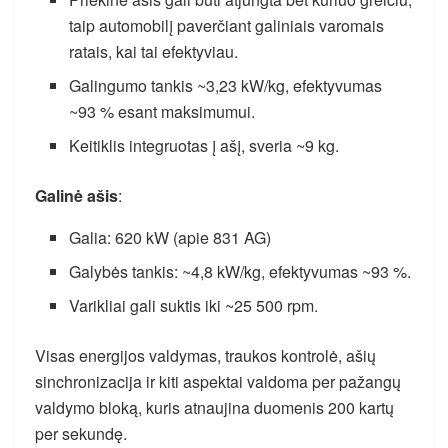
taip automobilį paverčiant galiniais varomais
ratais, kai tai efektyviau.
Galingumo tankis ~3,23 kW/kg, efektyvumas
~93 % esant maksimumui.
Keitiklis integruotas į ašį, sveria ~9 kg.
Galinė ašis
:
Galia: 620 kW (apie 831 AG)
Galybės tankis: ~4,8 kW/kg, efektyvumas ~93 %.
Varikliai gali suktis iki ~25 500 rpm.
Visas energijos valdymas, traukos kontrolė, ašių
sinchronizacija ir kiti aspektai valdoma per pažangų
valdymo bloką, kuris atnaujina duomenis 200 kartų
per sekundę.