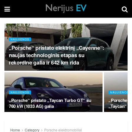
NAUJIENOS
„Porsche“ pristato elektrinį „Cayenne“:
naujas technologinis etapas su
rekordine galia ir 642 km rida
NAUJIENOS
NAUJIENOS
„Porsche“ pristato „Taycan Turbo GT“ su
„Porsche“ p
760 kW (1033 AG) galia
„Taycan“
Home
Category
Porsche elektromobiliai