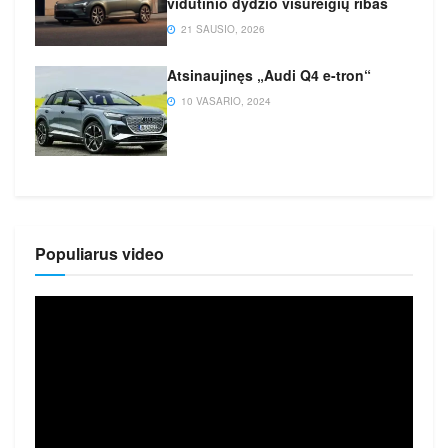
vidutinio dydžio visureigių ribas
21 SAUSIO, 2026
Atsinaujinęs „Audi Q4 e-tron“
10 VASARIO, 2024
Populiarus video
Video
grotuvas