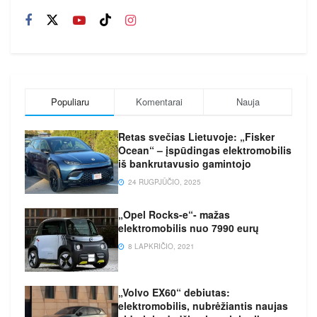
Populiaru
Komentarai
Nauja
Retas svečias Lietuvoje: „Fisker
Ocean“ – įspūdingas elektromobilis
iš bankrutavusio gamintojo
24 RUGPJŪČIO, 2025
„Opel Rocks-e“- mažas
elektromobilis nuo 7990 eurų
8 LAPKRIČIO, 2021
„Volvo EX60“ debiutas:
elektromobilis, nubrėžiantis naujas