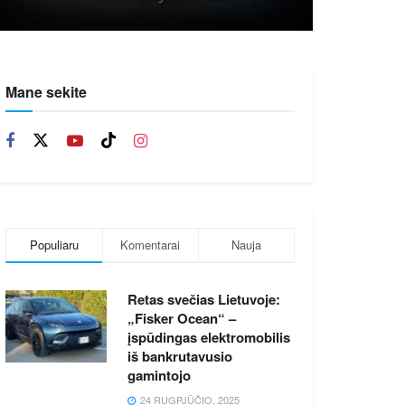
Mane sekite
Populiaru
Komentarai
Nauja
Retas svečias Lietuvoje:
„Fisker Ocean“ –
įspūdingas elektromobilis
iš bankrutavusio
gamintojo
24 RUGPJŪČIO, 2025