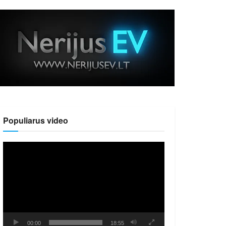
Populiarus video
Video
grotuvas
00:00
18:55