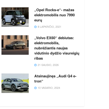
„Opel Rocks-e“- mažas
elektromobilis nuo 7990
eurų
8 LAPKRIČIO, 2021
„Volvo EX60“ debiutas:
elektromobilis,
nubrėžiantis naujas
vidutinio dydžio visureigių
ribas
21 SAUSIO, 2026
Atsinaujinęs „Audi Q4 e-
tron“
10 VASARIO, 2024