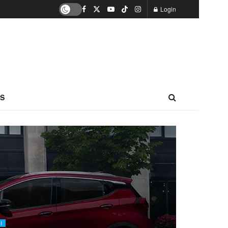
Login
S
I