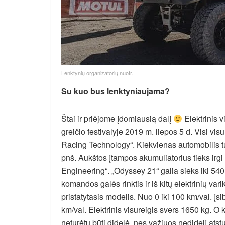
Lenktynių organizatorių nuotr.
Su kuo bus lenktyniaujama?
Štai ir priėjome įdomiausią dalį
Elektrinis 
greičio festivalyje 2019 m. liepos 5 d. Visi vi
Racing Technology“. Kiekvienas automobilis tu
pnš. Aukštos įtampos akumuliatorius tieks irg
Engineering“. „Odyssey 21“ galia sieks iki 5
komandos galės rinktis ir iš kitų elektrinių vari
pristatytasis modelis. Nuo 0 iki 100 km/val. į
km/val. Elektrinis visureigis svers 1650 kg. O
neturėtų būti didelė, nes važiuos nedidelį ats