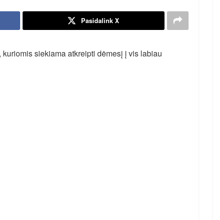
Pasidalink X
, kuriomis siekiama atkreipti dėmesį į vis labiau