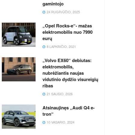
gamintojo
24 RUGPJŪČIO, 2025
„Opel Rocks-e“- mažas
elektromobilis nuo 7990
eurų
8 LAPKRIČIO, 2021
„Volvo EX60“ debiutas:
elektromobilis,
nubrėžiantis naujas
vidutinio dydžio visureigių
ribas
21 SAUSIO, 2026
Atsinaujinęs „Audi Q4 e-
tron“
10 VASARIO, 2024