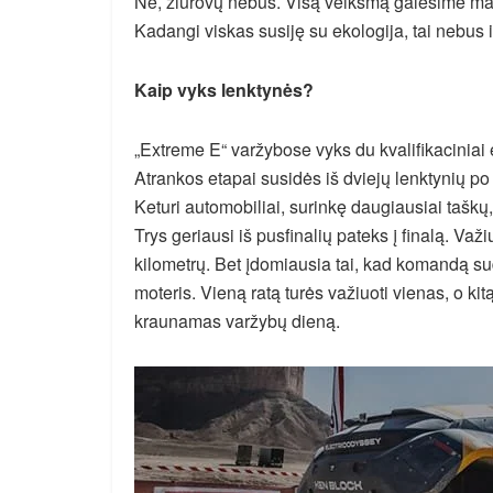
Ne, žiūrovų nebus. Visą veiksmą galėsime matyti
Kadangi viskas susiję su ekologija, tai nebus i
Kaip vyks lenktynės?
„Extreme E“ varžybose vyks du kvalifikaciniai e
Atrankos etapai susidės iš dviejų lenktynių po 
Keturi automobiliai, surinkę daugiausiai taškų, p
Trys geriausi iš pusfinalių pateks į finalą. Važi
kilometrų. Bet įdomiausia tai, kad komandą sud
moteris. Vieną ratą turės važiuoti vienas, o kit
kraunamas varžybų dieną.