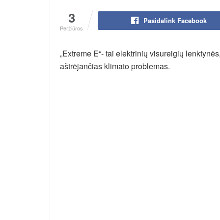
3
Pasidalink Facebook
Peržiūros
„Extreme E“- tai elektrinių visureigių lenktynės
aštrėjančias klimato problemas.