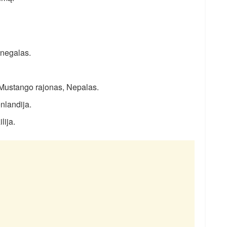
enegalas.
 Mustango rajonas, Nepalas.
nlandija.
lija.