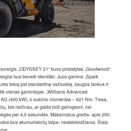
visureigis „ODYSSEY 21“ buvo pristatytas „Goodwood“
sureigiai bus beveik identiški. Juos gamins „Spark
rės tokią pat standartinę važiuoklę, saugos lankus ir
i tik vienas gamintojas- „Williams Advanced
40 AG (400 kW), o sukimo momentas – 921 Nm. Tiesa,
klių, bet nežinau, ar galės būti galingesni, nei
sibėgės per 4,5 sekundės. Maksimalus greitis- apie 200
 kokia bus akumuliatorių talpa- neatskleidžiama. Šiaip
tumą.