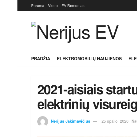
Parama
Video
EV Remontas
PRADŽIA
ELEKTROMOBILIŲ NAUJIENOS
ELE
2021-aisiais star
elektrinių visurei
Nerijus Jakimavičius
25 spalio, 2020
Na