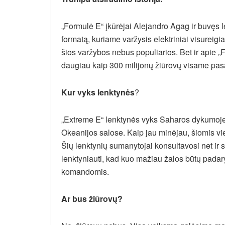
„Formulė E“ įkūrėjai Alejandro Agag ir buvęs l
formatą, kuriame varžysis elektriniai visureig
šios varžybos nebus populiarios. Bet ir apie „
daugiau kaip 300 milijonų žiūrovų visame pas
Kur vyks lenktynės
?
„Extreme E“ lenktynės vyks Saharos dykumoje
Okeanijos salose. Kaip jau minėjau, šiomis vi
Šių lenktynių sumanytojai konsultavosi net ir su
lenktyniauti, kad kuo mažiau žalos būtų padary
komandomis.
Ar bus žiūrovų?