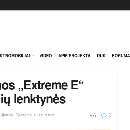
KTROMOBILIAI
VIDEO
APIE PROJEKTĄ
DUK
FORUMA
tuos „Extreme E“
gių lenktynės
0
ujienos
Skaitymo laikas: 3 min
A
A