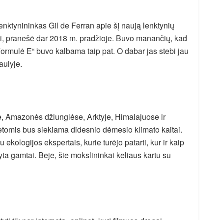
enktynininkas Gil de Ferran apie šį naują lenktynių
iai, pranešė dar 2018 m. pradžioje. Buvo manančių, kad
Formulė E“ buvo kalbama taip pat. O dabar jas stebi jau
aulyje.
, Amazonės džiunglėse, Arktyje, Himalajuose ir
etomis bus siekiama didesnio dėmesio klimato kaitai.
 ekologijos ekspertais, kurie turėjo patarti, kur ir kaip
ta gamtai. Beje, šie mokslininkai keliaus kartu su