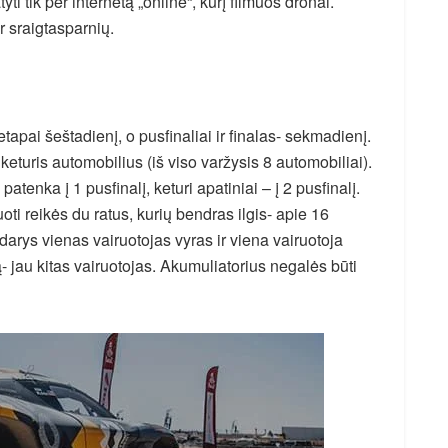
 tik per internetą „online“, kurį filmuos dronai.
r sraigtasparnių.
tapai šeštadienį, o pusfinaliai ir finalas- sekmadienį.
keturis automobilius (iš viso varžysis 8 automobiliai).
atenka į 1 pusfinalį, keturi apatiniai – į 2 pusfinalį.
uoti reikės du ratus, kurių bendras ilgis- apie 16
arys vienas vairuotojas vyras ir viena vairuotoja
ą- jau kitas vairuotojas. Akumuliatorius negalės būti