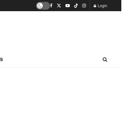
Login
S