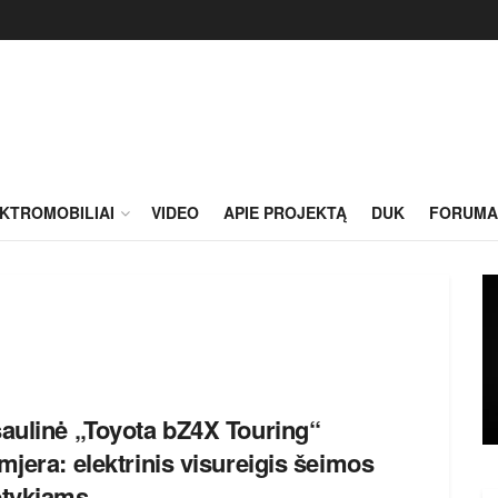
KTROMOBILIAI
VIDEO
APIE PROJEKTĄ
DUK
FORUMA
aulinė „Toyota bZ4X Touring“
mjera: elektrinis visureigis šeimos
tykiams