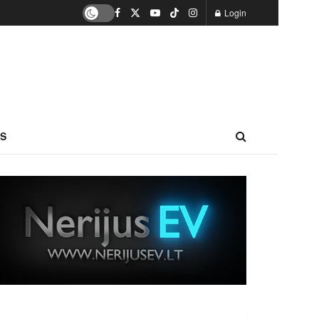
Login
S