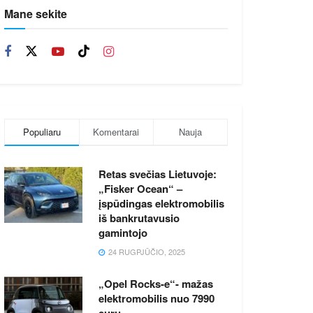
Mane sekite
Populiaru
Komentarai
Nauja
Retas svečias Lietuvoje:
„Fisker Ocean“ –
įspūdingas elektromobilis
iš bankrutavusio
gamintojo
24 RUGPJŪČIO, 2025
„Opel Rocks-e“- mažas
elektromobilis nuo 7990
eurų