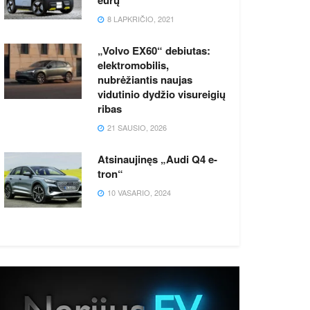
8 LAPKRIČIO, 2021
„Volvo EX60“ debiutas:
elektromobilis,
nubrėžiantis naujas
vidutinio dydžio visureigių
ribas
21 SAUSIO, 2026
Atsinaujinęs „Audi Q4 e-
tron“
10 VASARIO, 2024