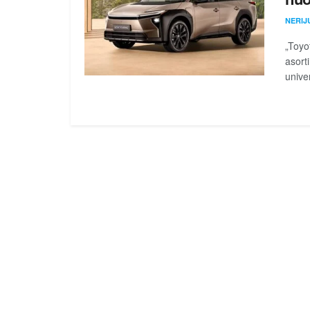
NERIJ
„Toyo
asort
unive