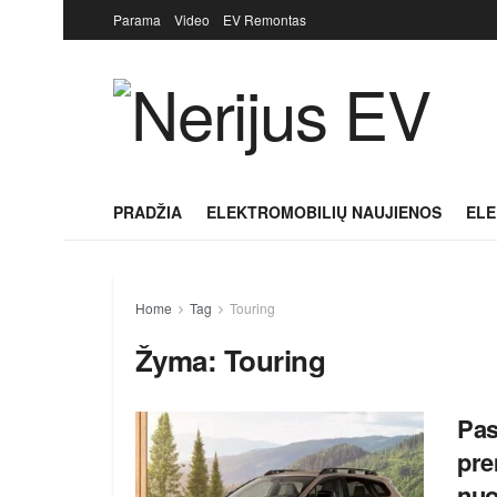
Parama
Video
EV Remontas
PRADŽIA
ELEKTROMOBILIŲ NAUJIENOS
ELE
Home
Tag
Touring
Žyma:
Touring
Pas
pre
nuo