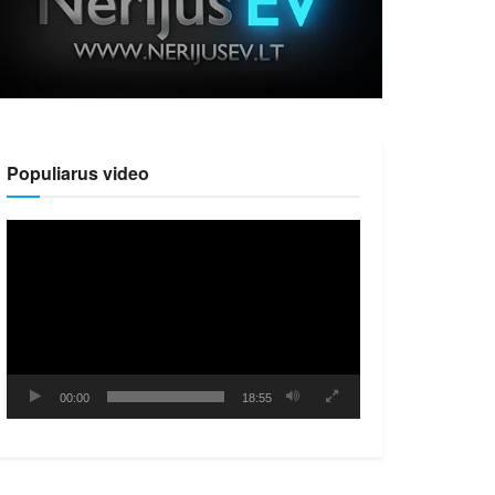
Populiarus video
Video
grotuvas
00:00
18:55