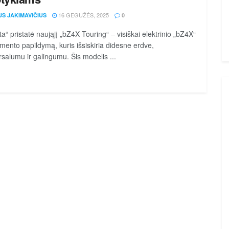
16 GEGUŽĖS, 2025
US JAKIMAVIČIUS
0
ta“ pristatė naująjį „bZ4X Touring“ – visiškai elektrinio „bZ4X“
imento papildymą, kuris išsiskiria didesne erdve,
rsalumu ir galingumu. Šis modelis ...