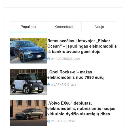
Populiaru
Komentarai
Nauja
Retas svečias Lietuvoje: „Fisker
Ocean“ – įspūdingas elektromobilis
iš bankrutavusio gamintojo
24 RUGPJŪČIO, 2025
„Opel Rocks-e“- mažas
elektromobilis nuo 7990 eurų
8 LAPKRIČIO, 2021
„Volvo EX60“ debiutas:
elektromobilis, nubrėžiantis naujas
vidutinio dydžio visureigių ribas
21 SAUSIO, 2026