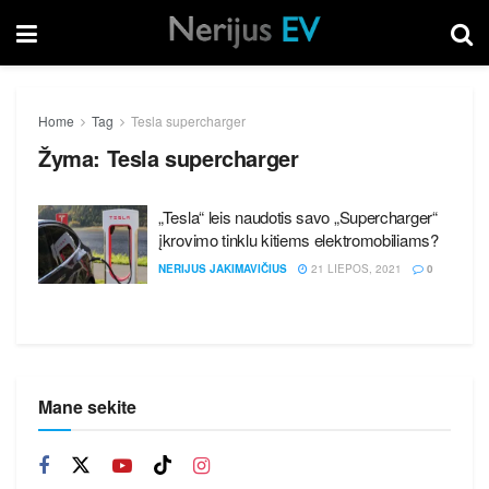
Home
Tag
Tesla supercharger
Žyma:
Tesla supercharger
„Tesla“ leis naudotis savo „Supercharger“
įkrovimo tinklu kitiems elektromobiliams?
NERIJUS JAKIMAVIČIUS
21 LIEPOS, 2021
0
Mane sekite