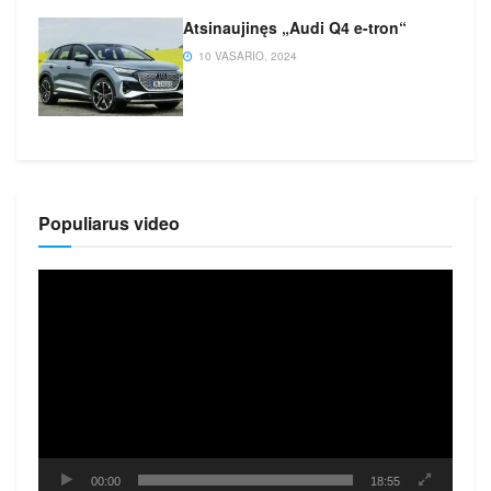
Atsinaujinęs „Audi Q4 e-tron“
10 VASARIO, 2024
Populiarus video
Video
grotuvas
00:00
18:55