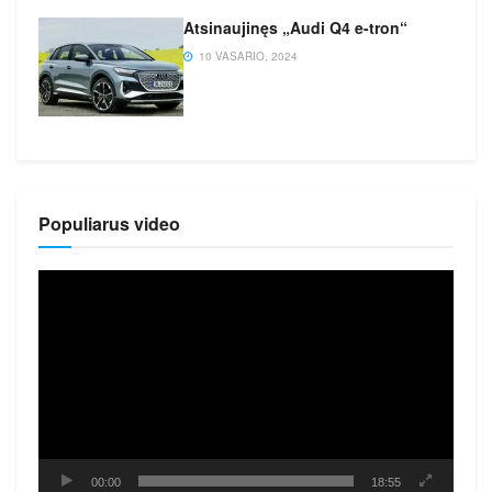
Atsinaujinęs „Audi Q4 e-tron“
10 VASARIO, 2024
Populiarus video
Video
grotuvas
00:00
18:55