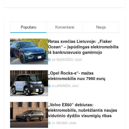
Populiaru
Komentarai
Nauja
Retas svečias Lietuvoje: „Fisker
Ocean“ – įspūdingas elektromobilis
iš bankrutavusio gamintojo
24 RUGPJŪČIO, 2025
„Opel Rocks-e“- mažas
elektromobilis nuo 7990 eurų
8 LAPKRIČIO, 2021
„Volvo EX60“ debiutas:
elektromobilis, nubrėžiantis naujas
vidutinio dydžio visureigių ribas
21 SAUSIO, 2026