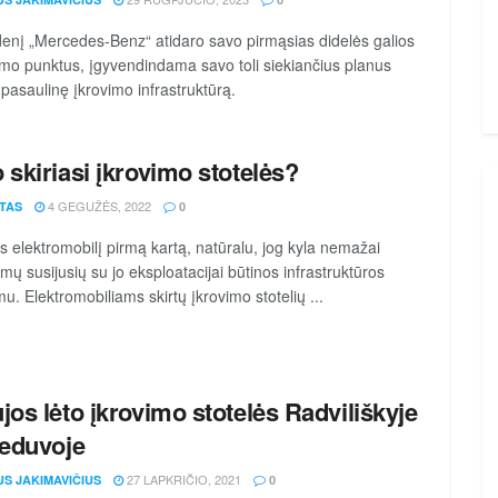
denį „Mercedes-Benz“ atidaro savo pirmąsias didelės galios
imo punktus, įgyvendindama savo toli siekiančius planus
i pasaulinę įkrovimo infrastruktūrą.
 skiriasi įkrovimo stotelės?
4 GEGUŽĖS, 2022
TAS
0
jus elektromobilį pirmą kartą, natūralu, jog kyla nemažai
imų susijusių su jo eksploatacijai būtinos infrastruktūros
mu. Elektromobiliams skirtų įkrovimo stotelių ...
jos lėto įkrovimo stotelės Radviliškyje
Šeduvoje
27 LAPKRIČIO, 2021
US JAKIMAVIČIUS
0