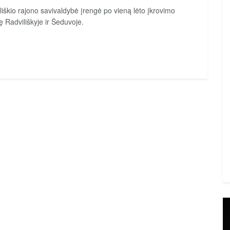
liškio rajono savivaldybė įrengė po vieną lėto įkrovimo
lę Radviliškyje ir Šeduvoje.