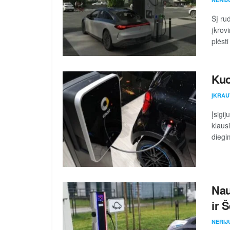
Šį ru
įkrov
plėst
Kuo
ĮKRAU
Įsigi
klaus
diegi
Nau
ir 
NERIJ