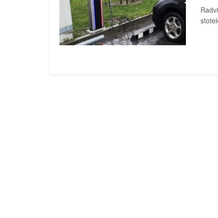
Radvi
stote