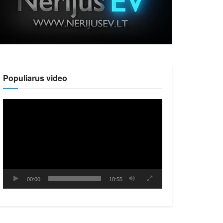
Populiarus video
Video
grotuvas
00:00
18:55