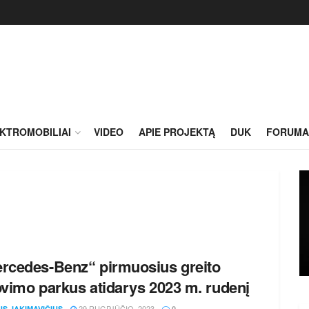
KTROMOBILIAI
VIDEO
APIE PROJEKTĄ
DUK
FORUMA
rcedes-Benz“ pirmuosius greito
ovimo parkus atidarys 2023 m. rudenį
29 RUGPJŪČIO, 2023
US JAKIMAVIČIUS
0