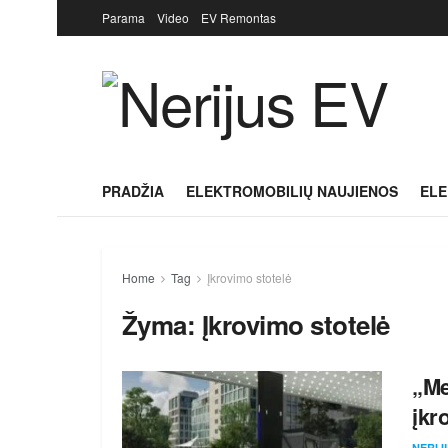
Parama
Video
EV Remontas
PRADŽIA
ELEKTROMOBILIŲ NAUJIENOS
ELE
Home
Tag
Įkrovimo stotelė
Žyma:
Įkrovimo stotelė
„Me
įkr
NERIJ