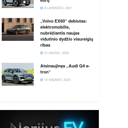
8 LAPKRIČIO, 2021
„Volvo EX60“ debiutas:
elektromobilis,
nubrėžiantis naujas
vidutinio dydžio visureigių
ribas
21 SAUSIO, 2026
Atsinaujinęs „Audi Q4 e-
tron“
10 VASARIO, 2024