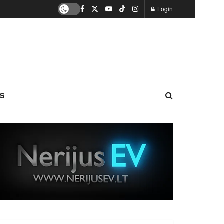
Login
S