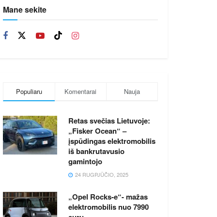
Mane sekite
Populiaru
Komentarai
Nauja
Retas svečias Lietuvoje:
„Fisker Ocean“ –
įspūdingas elektromobilis
iš bankrutavusio
gamintojo
24 RUGPJŪČIO, 2025
„Opel Rocks-e“- mažas
elektromobilis nuo 7990
eurų