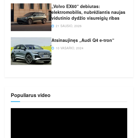
„Volvo EX60“ debiutas:
elektromobilis, nubrėžiantis naujas
vidutinio dydžio visureigių ribas
21 SAUSIO, 2026
Atsinaujinęs „Audi Q4 e-tron“
10 VASARIO, 2024
Populiarus video
Video
grotuvas