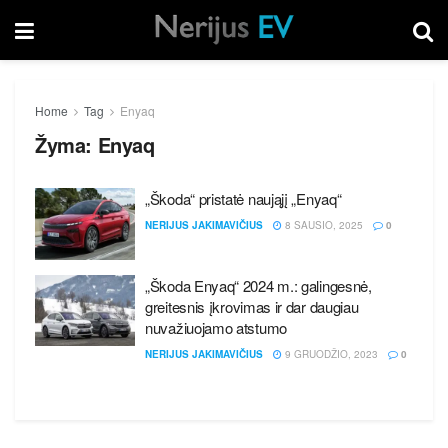
Home
Tag
Enyaq
Žyma:
Enyaq
„Škoda“ pristatė naująjį „Enyaq“
NERIJUS JAKIMAVIČIUS
8 SAUSIO, 2025
0
„Škoda Enyaq“ 2024 m.: galingesnė,
greitesnis įkrovimas ir dar daugiau
nuvažiuojamo atstumo
NERIJUS JAKIMAVIČIUS
9 GRUODŽIO, 2023
0