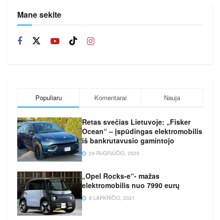
Mane sekite
Populiaru
Komentarai
Nauja
Retas svečias Lietuvoje: „Fisker
Ocean“ – įspūdingas elektromobilis
iš bankrutavusio gamintojo
24 RUGPJŪČIO, 2025
„Opel Rocks-e“- mažas
elektromobilis nuo 7990 eurų
8 LAPKRIČIO, 2021