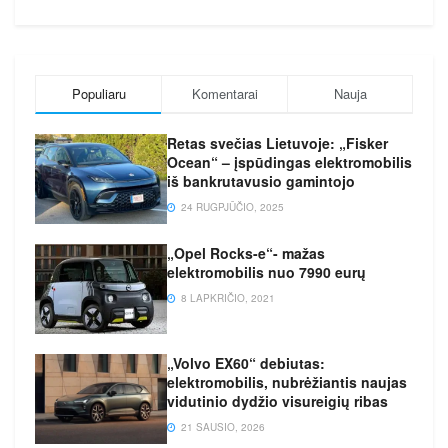
Populiaru
Komentarai
Nauja
Retas svečias Lietuvoje: „Fisker
Ocean“ – įspūdingas elektromobilis
iš bankrutavusio gamintojo
24 RUGPJŪČIO, 2025
„Opel Rocks-e“- mažas
elektromobilis nuo 7990 eurų
8 LAPKRIČIO, 2021
„Volvo EX60“ debiutas:
elektromobilis, nubrėžiantis naujas
vidutinio dydžio visureigių ribas
21 SAUSIO, 2026