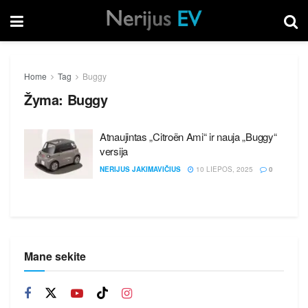
Home
Tag
Buggy
Žyma:
Buggy
Atnaujintas „Citroën Ami“ ir nauja „Buggy“
versija
NERIJUS JAKIMAVIČIUS
10 LIEPOS, 2025
0
Mane sekite