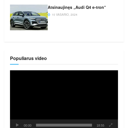
Atsinaujinęs „Audi Q4 e-tron“
10 VASARIO, 2024
Populiarus video
Video
grotuvas
00:00
18:55