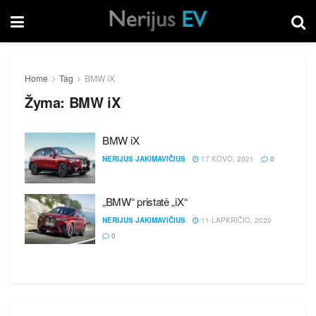
Home
Tag
BMW iX
Žyma:
BMW iX
BMW iX
NERIJUS JAKIMAVIČIUS
17 KOVO, 2021
0
„BMW“ pristatė „iX“
NERIJUS JAKIMAVIČIUS
11 LAPKRIČIO, 2020
0