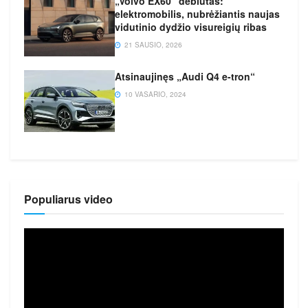
„Volvo EX60“ debiutas:
elektromobilis, nubrėžiantis naujas
vidutinio dydžio visureigių ribas
21 SAUSIO, 2026
Atsinaujinęs „Audi Q4 e-tron“
10 VASARIO, 2024
Populiarus video
Video
grotuvas